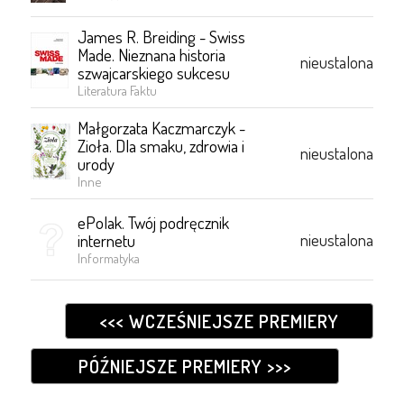
James R. Breiding - Swiss
Made. Nieznana historia
nieustalona
szwajcarskiego sukcesu
Literatura Faktu
Małgorzata Kaczmarczyk -
Zioła. Dla smaku, zdrowia i
nieustalona
urody
Inne
ePolak. Twój podręcznik
nieustalona
internetu
Informatyka
<<< WCZEŚNIEJSZE PREMIERY
PÓŹNIEJSZE PREMIERY >>>