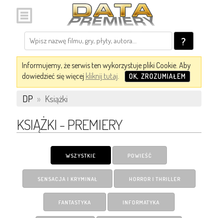
?
Informujemy, że serwis ten wykorzystuje pliki Cookie. Aby
dowiedzieć się więcej
kliknij tutaj
.
OK, ZROZUMIAŁEM
DP
»
Książki
KSIĄŻKI - PREMIERY
WSZYSTKIE
POWIEŚĆ
SENSACJA I KRYMINAŁ
HORROR I THRILLER
FANTASTYKA
INFORMATYKA