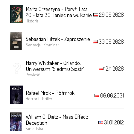
Marta Orzeszyna - Paryż. Lata
29.09.2026
20 - lata 30. Taniec na wulkanie
Historia
Sebastian Fitzek - Zaproszenie
30.09.2026
Sensacja i Kryminał
Harry Whittaker - Orlando.
12.11.2026
Uniwersum "Siedmiu Sióstr"
Powieść
Rafael Mrok - Półmrok
06.06.2031
Horror i Thriller
William C. Dietz - Mass Effect:
31.01.2012
Deception
Fantastyka