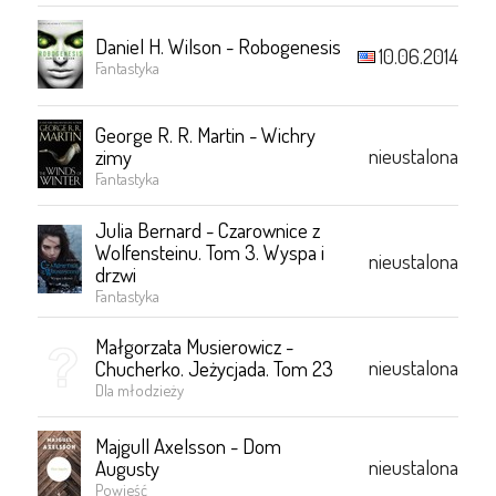
Daniel H. Wilson - Robogenesis
10.06.2014
Fantastyka
George R. R. Martin - Wichry
nieustalona
zimy
Fantastyka
Julia Bernard - Czarownice z
Wolfensteinu. Tom 3. Wyspa i
nieustalona
drzwi
Fantastyka
Małgorzata Musierowicz -
nieustalona
Chucherko. Jeżycjada. Tom 23
Dla młodzieży
Majgull Axelsson - Dom
nieustalona
Augusty
Powieść