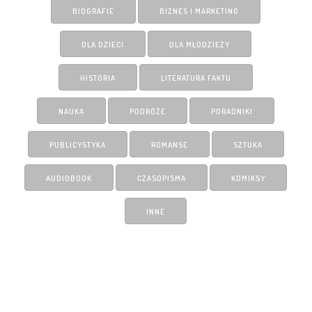
BIOGRAFIE
BIZNES I MARKETING
DLA DZIECI
DLA MŁODZIEŻY
HISTORIA
LITERATURA FAKTU
NAUKA
PODRÓŻE
PORADNIKI
PUBLICYSTYKA
ROMANSE
SZTUKA
AUDIOBOOK
CZASOPISMA
KOMIKSY
INNE