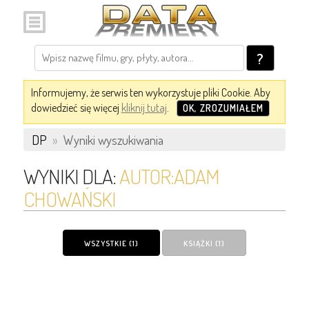
?
Informujemy, że serwis ten wykorzystuje pliki Cookie. Aby
dowiedzieć się więcej
kliknij tutaj
.
OK, ZROZUMIAŁEM
DP
»
Wyniki wyszukiwania
WYNIKI DLA:
AUTOR:ADAM
CHOWAŃSKI
WSZYSTKIE (1)
KSIĄŻKI (1)