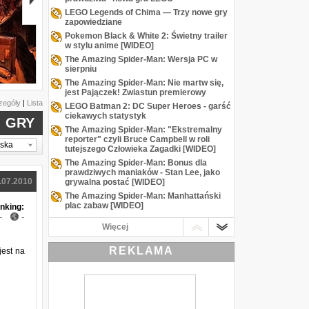
LEGO Legends of Chima — Trzy nowe gry
zapowiedziane
Pokemon Black & White 2: Świetny trailer
w stylu anime [WIDEO]
The Amazing Spider-Man: Wersja PC w
sierpniu
Gotham Knights
The Amazing Spider-Man: Nie martw się,
jest Pajączek! Zwiastun premierowy
zegóły
|
Lista
LEGO Batman 2: DC Super Heroes - garść
ciekawych statystyk
GRY
The Amazing Spider-Man: "Ekstremalny
reporter" czyli Bruce Campbell w roli
lska
tutejszego Człowieka Zagadki [WIDEO]
The Amazing Spider-Man: Bonus dla
prawdziwych maniaków - Stan Lee, jako
.07.2010
grywalna postać [WIDEO]
The Amazing Spider-Man: Manhattański
plac zabaw [WIDEO]
nking:
-
-
LEGO Batman 2: DC Super Heroes -
Więcej
gadające klocki na nowym trailerze
[WIDEO]
REKLAMA
jest na
Ghost Recon: Future Soldier - poślizg
wersji PC i wymagania sprzętowe
E3 2012: LEGO Batman 2 - Harley Quinn!
Riddler! Joker! [WIDEO]
E3 2012: The Amazing Spider-Man -