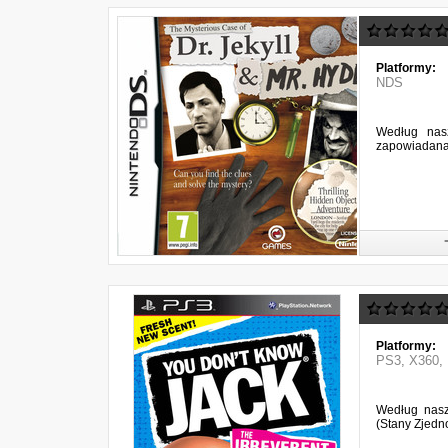
Platformy:
NDS
Według nasz
zapowiadana 
Platformy:
PS3
,
X360
,
Według nasz
(Stany Zjedn