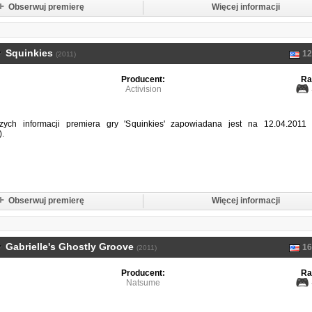
Obserwuj premierę
Więcej informacji
Squinkies
12
(2011)
Producent:
Ra
Activision
ych informacji premiera gry 'Squinkies' zapowiadana jest na 12.04.2011 
.
Obserwuj premierę
Więcej informacji
Gabrielle's Ghostly Groove
16
(2011)
Producent:
Ra
Natsume