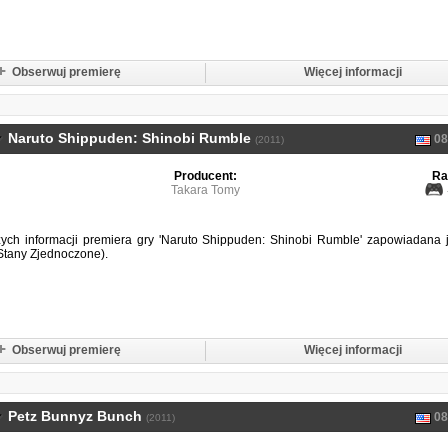
Obserwuj premierę
Więcej informacji
Naruto Shippuden: Shinobi Rumble
08
(2011)
Producent:
Ra
Takara Tomy
ch informacji premiera gry 'Naruto Shippuden: Shinobi Rumble' zapowiadana 
Stany Zjednoczone).
Obserwuj premierę
Więcej informacji
Petz Bunnyz Bunch
08
(2011)