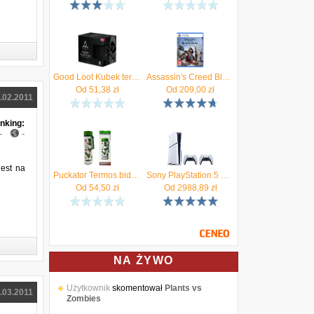
Good Loot Kubek termoaktywny Assassins Creed Black Flag
Assassin's Creed Black Flag Resynced (Gra PS5)
Od
51,38
zł
Od
209,00
zł
.02.2011
nking:
-
-
jest na
Puckator Termos bidon z termometrem Minecraft SSS BOOM 450ml
Sony PlayStation 5 D Chassis (Slim) + dodatkowy pad DualSense Biały
Od
54,50
zł
Od
2988,89
zł
NA ŻYWO
Użytkownik
skomentował
Plants vs
.03.2011
Zombies