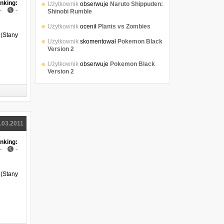
nking:
Użytkownik
obserwuje
Naruto Shippuden:
-
-
Shinobi Rumble
Użytkownik
ocenił
Plants vs Zombies
 (Stany
Użytkownik
skomentował
Pokemon Black
Version 2
Użytkownik
obserwuje
Pokemon Black
Version 2
.03.2011
nking:
-
-
(Stany