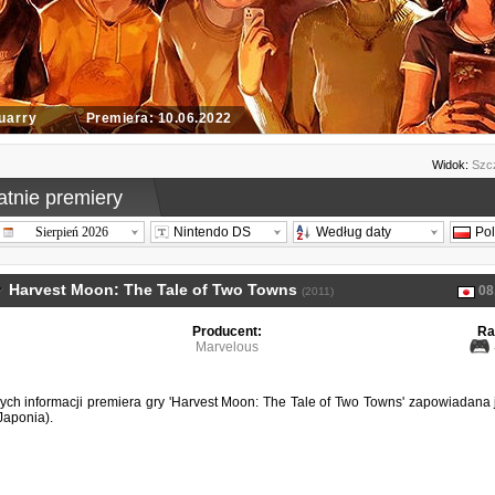
uarry
Premiera: 10.06.2022
Widok:
Szc
atnie premiery
Sierpień 2026
Nintendo DS
Według daty
Po
Harvest Moon: The Tale of Two Towns
08
(2011)
Producent:
Ra
Marvelous
ch informacji premiera gry 'Harvest Moon: The Tale of Two Towns' zapowiadana 
Japonia).