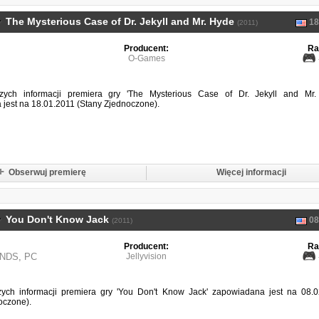
The Mysterious Case of Dr. Jekyll and Mr. Hyde
18
(2011)
Producent:
Ra
O-Games
ych informacji premiera gry 'The Mysterious Case of Dr. Jekyll and Mr.
jest na 18.01.2011 (Stany Zjednoczone).
Obserwuj premierę
Więcej informacji
You Don't Know Jack
08
(2011)
Producent:
Ra
NDS
,
PC
Jellyvision
ych informacji premiera gry 'You Don't Know Jack' zapowiadana jest na 08.0
oczone).