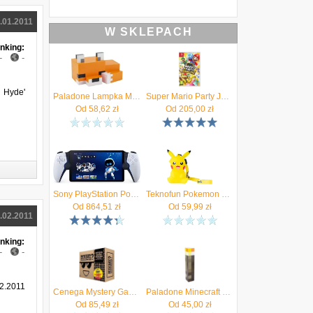
.01.2011
W SKLEPACH
nking:
-
-
 Hyde'
Paladone Lampka Minecraft - Lisek
Super Mario Party Jamboree (Gra NS)
Od
58,62
zł
Od
205,00
zł
Sony PlayStation Portal PS5
Teknofun Pokemon Pikachu Lampka Z Opaską Na Rękę 9cm
Od
864,51
zł
Od
59,99
zł
.02.2011
nking:
-
-
2.2011
Cenega Mystery Gamers Pack Zestaw Gadżetów V17
Paladone Minecraft Torch Light Lampka Pochodnia
Od
85,49
zł
Od
45,00
zł