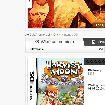
The Q
DataPremiery.pl
»
Gry
»
Nintendo DS
Wkrótce premiera
Ost
Filtrowanie:
Od:
Platformy:
NDS
Według naszy
08.07.2010 (