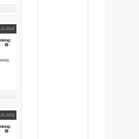
Pajączek na E3 [WIDEO]
The Amazing Spider-Man: Spora dawka
gameplayu [WIDEO]
The Amazing Spider-Man: Walka
"różdżką" [WIDEO]
Recenzja gry "Battleship" (PS3)
.11.2010
LEGO Batman 2: DC Super Heroes -
zwiedź Gotham City [WIDEO]
nking:
-
-
The Amazing Spider-Man: Pajęczyna
zamiast autobusu [WIDEO]
LEGO Batman 2: DC Super Heroes -
klocki... w stylu Arkham City
onia).
LEGO Batman 2: DC Super Heroes w
podwójnej wersji językowej do wyboru
Pokemon Black & White 2: Nowe
Pokomeny na trailerze [WIDEO]
Ghost Recon: Future Soldier - gameplay z
pierwszej misji [WIDEO]
Ghost Recon: Future Soldier - data startu
bety i Ghost Recon Network [WIDEO]
Ghost Recon: Future Soldier - szczegóły o
wersji PC: data premiery, 3D i wymagania
.01.2011
sprzętowe
Tryb Guerilla w Future Soldier zapowiada
nking:
się wybornie
-
-
Ghost Recon: Future Soldier - nowy
gameplay z co-opa. Tym razem bez