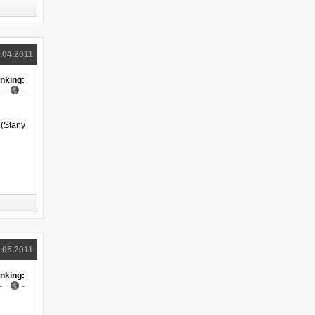
.04.2011
nking:
-
-
(Stany
.05.2011
nking:
-
-