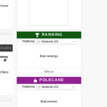
Mega64 [WIDEO]
House'
RANKING
Platformy:
Nintendo DS
.01.2011
Brak rankingu
nking:
-
-
Więcej
 (Stany
POLECANE
Platformy:
Nintendo DS
Brak premier