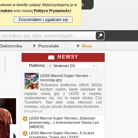
Logowanie
sobowe w świetle ustawy. Wykorzystujemy je w
Cookies
oraz naszej
Polityce Prywatności
.
Zrozumiałem i zgadzam się
Elektronika
Pozostałe
Moje
NEWSY
Platformy:
Nintendo DS
LEGO Marvel Super Heroes –
recenzja gry
Testowana platforma: XBOX 360Za
każdym razem, kiedy wkładam do
napędu nową grę z LEGO w nazwie,
zastanawiam się, czy to nadal działa. Czy
Traveller's Tale dało radę stworzyć coś
nowego, czy po prostu dostaniemy klockowe...
[Gry.gildia.pl]
LEGO Marvel Super Heroes: Zwiastun
premierowy... z komentarzem Stana Lee
[WIDEO]
LEGO Marvel Super Heroes: A to jest
prawdziwa "nowa gra LEGO"