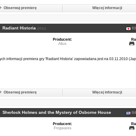
Obserwuj premierę
Więcej informacji
Radiant Historia
03
(2011)
Producent:
Ra
Atlus
ch informacji premiera gry 'Radiant Historia' zapowiadana jest na 03.11.2010 (Jap
Obserwuj premierę
Więcej informacji
Sherlock Holmes and the Mystery of Osborne House
04
(2011)
Producent:
Ra
Frogwares