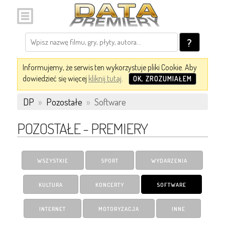
?
Informujemy, że serwis ten wykorzystuje pliki Cookie. Aby
dowiedzieć się więcej
kliknij tutaj
.
OK, ZROZUMIAŁEM
DP
»
Pozostałe
»
Software
POZOSTAŁE - PREMIERY
WSZYSTKIE
SPORT
WYDARZENIA
KULTURA
KONCERTY
SOFTWARE
INTERNET
MOTORYZACJA
INNE