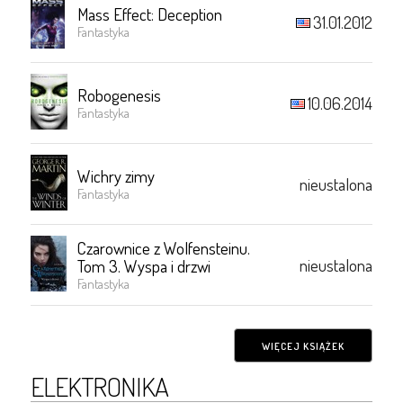
Mass Effect: Deception
31.01.2012
Fantastyka
Robogenesis
10.06.2014
Fantastyka
Wichry zimy
nieustalona
Fantastyka
Czarownice z Wolfensteinu.
nieustalona
Tom 3. Wyspa i drzwi
Fantastyka
WIĘCEJ KSIĄŻEK
ELEKTRONIKA