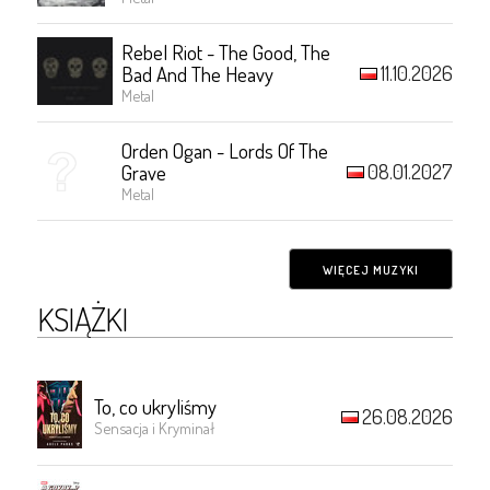
Rebel Riot - The Good, The
11.10.2026
Bad And The Heavy
Metal
Orden Ogan - Lords Of The
08.01.2027
Grave
Metal
WIĘCEJ MUZYKI
KSIĄŻKI
To, co ukryliśmy
26.08.2026
Sensacja i Kryminał