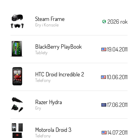
Steam Frame
2026 rok
Gry i Konsole
BlackBerry PlayBook
19.04.2011
Tablety
HTC Droid Incredible 2
10.06.2011
Telefony
Razer Hydra
17.06.2011
Gry
Motorola Droid 3
14.07.2011
Telefony