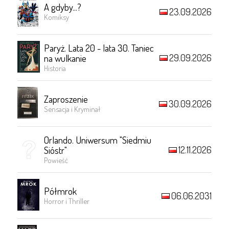
A gdyby...?
23.09.2026
Komiksy
Paryż. Lata 20 - lata 30. Taniec
29.09.2026
na wulkanie
Historia
Zaproszenie
30.09.2026
Sensacja i Kryminał
Orlando. Uniwersum "Siedmiu
12.11.2026
Sióstr"
Powieść
Półmrok
06.06.2031
Horror i Thriller