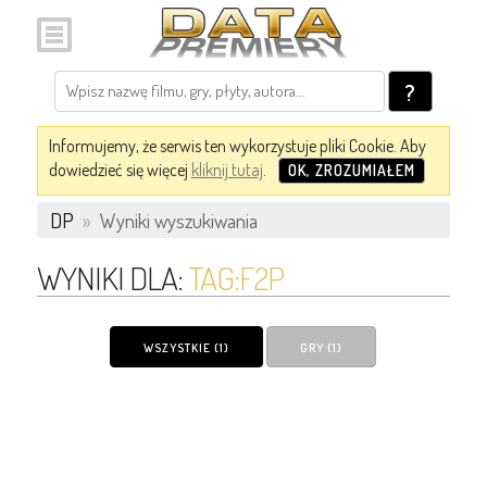
?
Informujemy, że serwis ten wykorzystuje pliki Cookie. Aby
dowiedzieć się więcej
kliknij tutaj
.
OK, ZROZUMIAŁEM
DP
»
Wyniki wyszukiwania
WYNIKI DLA:
TAG:F2P
WSZYSTKIE (1)
GRY (1)