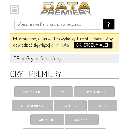
?
Informujemy, że serwis ten wykorzystuje pliki Cookie. Aby
dowiedzieć się więcej
kliknij tutaj
.
OK, ZROZUMIAŁEM
DP
»
Gry
»
Smartfony
GRY - PREMIERY
WSZYSTKIE
PC
PLAYSTATION 5
XBOX SERIES X
SWITCH 2
SWITCH
XBOX ONE
XBOX 360