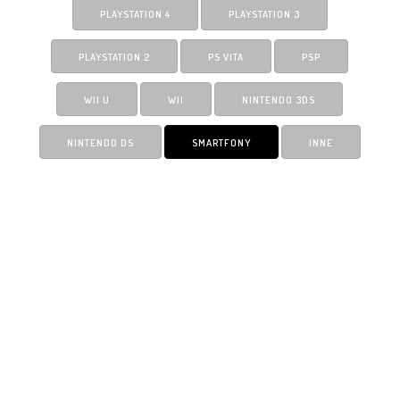
PLAYSTATION 4
PLAYSTATION 3
PLAYSTATION 2
PS VITA
PSP
WII U
WII
NINTENDO 3DS
NINTENDO DS
SMARTFONY
INNE