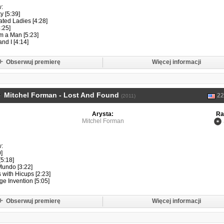
w:
ky [5:39]
ated Ladies [4:28]
4:25]
m a Man [5:23]
nd I [4:14]
Obserwuj premierę
Więcej informacji
Mitchel Forman - Lost And Found
22
(2011)
Arysta:
Ra
Mitchel Forman
w:
]
[5:18]
Mundo [3:22]
s with Hicups [2:23]
age Invention [5:05]
Obserwuj premierę
Więcej informacji