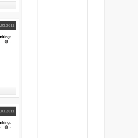
Me And That Man Nergala i Johna Portera
także po polsku (wideo)
Nergal i John Porter prezentują wspólny
klip do utworu "My Church is Black"
Premiera klipu Nergala i Johna Portera w
.03.2011
Onet Muzyka: Me And That Man - "Cyrulik
Jack"
nking:
Nergal i John Porter jako Me And That
-
-
Man. Zobaczcie trailer pierwszego klipu
Nergal: "Nie jestem niewolnikiem fanów
zespołu Behemoth"
Nie tylko Albo Inaczej. W drodze kolejne
jazzowe wersje hip-hopowych klasyków
Norah Jones z nowym singlem
Norah Jones udostęniła nową piosenkę
Nick Cave & The Bad Seeds z nowym
teledyskiem
Nick Cave & The Bad Seeds prezentują
trailer "Skeleton Tree" / "One More Time
With Feeling"
Nick Cave & The Bad Seeds zapowiadają
.03.2011
"Skeleton Tree"
Filmowe inspiracje na nowym krążku "The
nking:
Bad Seeds" - premiera płyty już we
-
-
wrześniu
PanPan wydaje album „Laur”