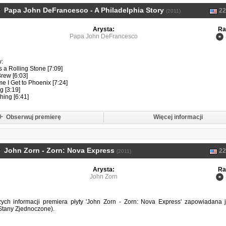
Papa John DeFrancesco - A Philadelphia Story
22
(2011)
Arysta:
Ra
Papa John DeFrancesco
w:
 a Rolling Stone [7:09]
rew [6:03]
me I Get to Phoenix [7:24]
g [3:19]
Thing [6:41]
Obserwuj premierę
Więcej informacji
John Zorn - Zorn: Nova Express
22
(2011)
Arysta:
Ra
John Zorn
ch informacji premiera płyty 'John Zorn - Zorn: Nova Express' zapowiadana 
Stany Zjednoczone).