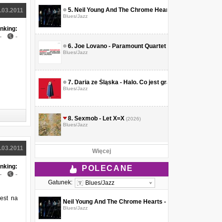
5.
Neil Young And The Chrome Hearts - As Time Explod
.03.2011
Blues/Jazz
nking:
-
-
6.
Joe Lovano - Paramount Quartet
(2026)
Blues/Jazz
7.
Daria ze Śląska - Halo. Co jest grane?
(2026)
Blues/Jazz
8.
Sexmob - Let X=X
(2026)
Blues/Jazz
.03.2011
Więcej
nking:
POLECANE
-
-
Gatunek:
Blues/Jazz
jest na
Neil Young And The Chrome Hearts - As Time Explodes 
Blues/Jazz