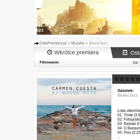
Podpa
DataPremiery.pl
»
Muzyka
»
Blues/Jazz
Wkrótce premiera
Ost
Filtrowanie:
Od:
Gatunek:
Blues/Jazz
Lista utworó
01. Triste [3:
02. Fotografia
03. Retrato E
04. O Barqui
05. Pois [3:25
...