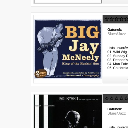
Gatunek:
Blues/Jazz
Lista utworó
01. Wild Wig 
02. Sunday D
03. Deacon's
04. Man Eater
05. Californi
...
Gatunek:
Blues/Jazz
Lista utworó