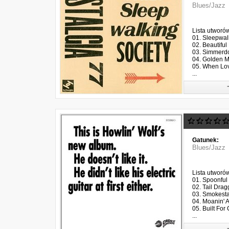
Blues/Jazz
Lista utworó
01. Sleepwalk
02. Beautiful 
03. Simmerdo
04. Golden M
05. When Lov
...
Gatunek:
Blues/Jazz
Lista utworó
01. Spoonful 
02. Tail Drag
03. Smokesta
04. Moanin' A
05. Built For 
...