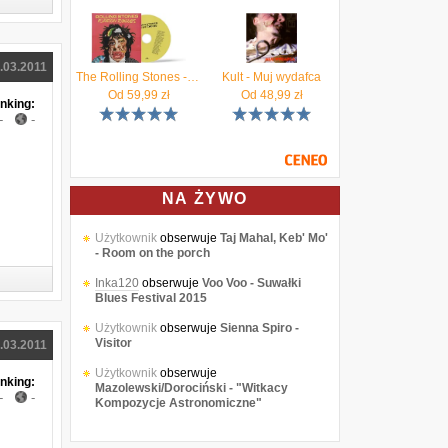
.03.2011
The Rolling Stones - Foreign Tongues (CD)
Kult - Muj wydafca
Od
59,99
zł
Od
48,99
zł
nking:
-
-
NA ŻYWO
Użytkownik
obserwuje
Taj Mahal, Keb' Mo'
- Room on the porch
Inka120
obserwuje
Voo Voo - Suwałki
Blues Festival 2015
Użytkownik
obserwuje
Sienna Spiro -
Visitor
.03.2011
Użytkownik
obserwuje
nking:
Mazolewski/Dorociński - "Witkacy
-
-
Kompozycje Astronomiczne"
Użytkownik
obserwuje