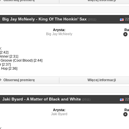
Obserwuj premierę
Więcej informacji
Big Jay McNeely - King Of The Honkin' Sax
22
(2011)
Arysta:
Ra
Big Jay McNeely
w:
[2:42]
inner [2:31]
 Groove (Cool Blood) [2:44]
 [2:37]
a Hop [2:36]
Obserwuj premierę
Więcej informacji
Jaki Byard - A Matter of Black and White
22
(2011)
Arysta:
Ra
Jaki Byard
w: