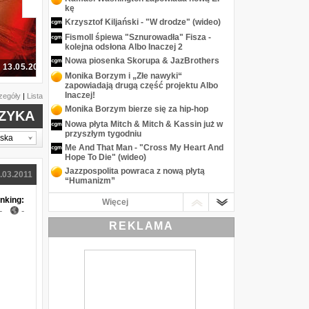
kę
Krzysztof Kiljański - "W drodze" (wideo)
Fismoll śpiewa "Sznurowadła" Fisza -
kolejna odsłona Albo Inaczej 2
Nowa piosenka Skorupa & JazBrothers
Top Gun: Maverick
Monika Borzym i „Złe nawyki“
zapowiadają drugą część projektu Albo
Inaczej!
zegóły
|
Lista
Monika Borzym bierze się za hip-hop
ZYKA
Nowa płyta Mitch & Mitch & Kassin już w
przyszłym tygodniu
lska
Me And That Man - "Cross My Heart And
Hope To Die" (wideo)
Jazzpospolita powraca z nową płytą
.03.2011
“Humanizm”
Urszula Dudziak i Zbigniew Namysłowski
nking:
Więcej
na nowej płycie Joanny Morea
-
-
Jazzpospolita z Noviką
REKLAMA
Me And That Man Nergala i Johna Portera
z nowym klipem
Wacław Zimpel i Saagara zapowiadają
nową płytę
Mitch & Mitch & Kassin z nowym singlem
"O Anestesista"
Nowy album Tinariwen - "Elwan"