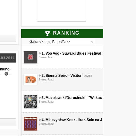
RANKING
Gatunek:
Blues/Jazz
1.
Voo Voo - Suwałki Blues Festival 2015
Blues/Jazz
.03.2011
nking:
-
-
2.
Sienna Spiro - Visitor
(2026)
Blues/Jazz
3.
Mazolewski/Dorociński - "Witkacy Kompozycje Ast
Blues/Jazz
4.
Mieczysław Kosz - Ikar. Solo na Jazz Jamboree
(2026
Blues/Jazz