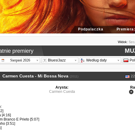
laczka
Premiera: 13.05.2022
Widok:
Szc
MU
atnie premiery
Sierpień 2026
Blues/Jazz
Według daty
Po
Carmen Cuesta - Mi Bossa Nova
22
(2011)
Arysta:
Ra
Carmen Cuesta
w:
02]
 [4:16]
m Branco E Prieto [5:07]
nho [3:51]
]