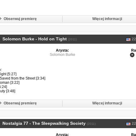
Obserwuj premierę
Więcej informacji
Solomon Burke - Hold on Tight
22
(2011)
Arysta:
Ra
Solomon Burke
w:
ight [5:27]
aved from the Street [3:34]
oman [3:22]
5:24]
uty [3:48]
Obserwuj premierę
Więcej informacji
Nostalgia 77 - The Sleepwalking Society
22
(2011)
Arysta:
Ra