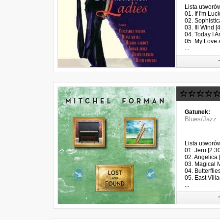
Lista utworó
01. If I'm Luc
02. Sophistic
03. Ill Wind [
04. Today I A
05. My Love a
...
Gatunek:
Blues/Jazz
Lista utworó
01. Jeru [2:30
02. Angelica 
03. Magical 
04. Butterflie
05. East Vill
...