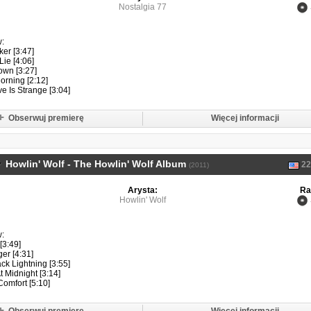
Nostalgia 77
w:
er [3:47]
Lie [4:06]
wn [3:27]
orning [2:12]
e Is Strange [3:04]
Obserwuj premierę
Więcej informacji
Howlin' Wolf - The Howlin' Wolf Album
22
(2011)
Arysta:
Ra
Howlin' Wolf
w:
[3:49]
ger [4:31]
ck Lightning [3:55]
t Midnight [3:14]
Comfort [5:10]