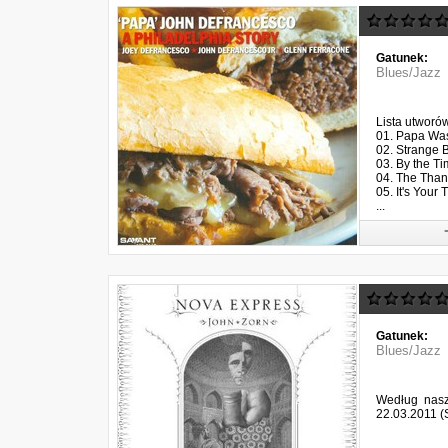
Gatunek:
Blues/Jazz
Lista utworó
01. Papa Was
02. Strange B
03. By the Ti
04. The Than
05. It's Your 
...
Gatunek:
Blues/Jazz
Według naszy
22.03.2011 (