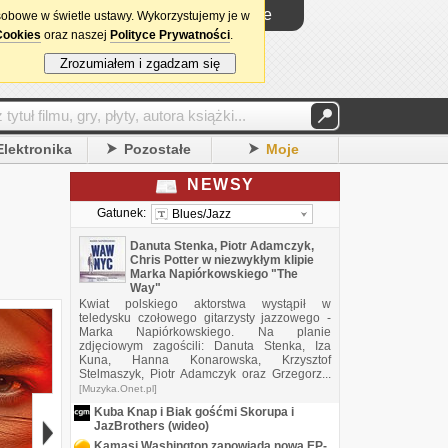
Logowanie
sobowe w świetle ustawy. Wykorzystujemy je w
Cookies
oraz naszej
Polityce Prywatności
.
Zrozumiałem i zgadzam się
Elektronika
Pozostałe
Moje
NEWSY
Gatunek:
Blues/Jazz
Danuta Stenka, Piotr Adamczyk,
Chris Potter w niezwykłym klipie
Marka Napiórkowskiego "The
Way"
Kwiat polskiego aktorstwa wystąpił w
teledysku czołowego gitarzysty jazzowego -
Marka Napiórkowskiego. Na planie
zdjęciowym zagościli: Danuta Stenka, Iza
Kuna, Hanna Konarowska, Krzysztof
Stelmaszyk, Piotr Adamczyk oraz Grzegorz...
[Muzyka.Onet.pl]
Kuba Knap i Biak gośćmi Skorupa i
JazBrothers (wideo)
Kamasi Washington zapowiada nową EP-