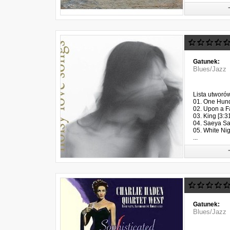
Gatunek:
Blues/Jazz
Lista utworó
01. One Hund
02. Upon a Fa
03. King [3:3
04. Saeya Sa
05. White Nig
...
Gatunek:
Blues/Jazz