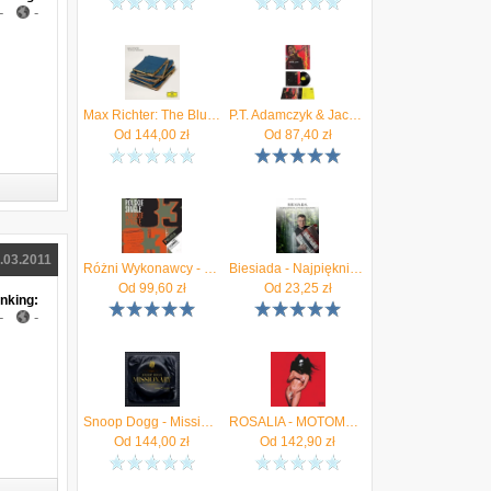
-
-
Max Richter: The Blue Notebooks [2xWinyl]
P.T. Adamczyk & Jacek Paciorko: Cyberpunk 2077: Phantom Liberty (Winyl)
Od
144,00
zł
Od
87,40
zł
.03.2011
Różni Wykonawcy - Polskie single '83
Biesiada - Najpiękniejsze utwory biesiadne
Od
99,60
zł
Od
23,25
zł
nking:
-
-
Snoop Dogg - Missionary (White Picture) (Winyl)
ROSALIA - MOTOMAMI + (2xWinyl)
Od
144,00
zł
Od
142,90
zł