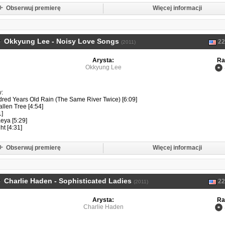
Obserwuj premierę
Więcej informacji
Okkyung Lee - Noisy Love Songs
22
(2011)
Arysta:
Ra
Okkyung Lee
w:
red Years Old Rain (The Same River Twice) [6:09]
llen Tree [4:54]
1]
eya [5:29]
ht [4:31]
Obserwuj premierę
Więcej informacji
Charlie Haden - Sophisticated Ladies
22
(2011)
Arysta:
Ra
Charlie Haden