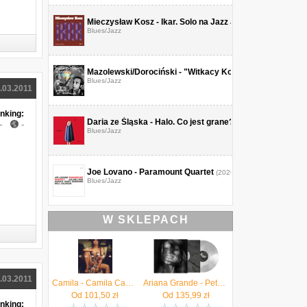
Mieczysław Kosz - Ikar. Solo na Jazz Jamboree
(2026)
Blues/Jazz
Mazolewski/Dorociński - "Witkacy Kompozycje Astrono
Blues/Jazz
.03.2011
nking:
Daria ze Śląska - Halo. Co jest grane?
(2026)
-
-
Blues/Jazz
Joe Lovano - Paramount Quartet
(2026)
Blues/Jazz
W SKLEPACH
.03.2011
Camila - Camila Cabello
Ariana Grande - Petal (Translucent Pearly White) (Winyl)
Od
101,50
zł
Od
135,99
zł
nking: