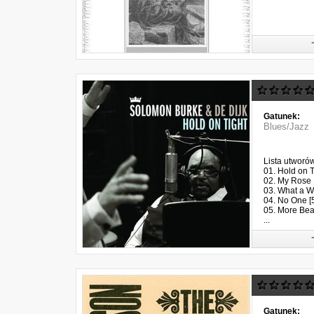
Gatunek:
Blues/Jazz
Lista utworó
01. Hold on T
02. My Rose S
03. What a W
04. No One [
05. More Bea
...
Gatunek: