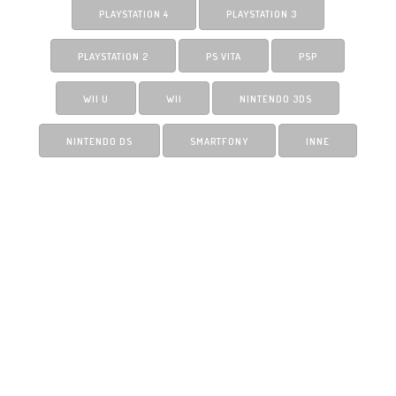
PLAYSTATION 4
PLAYSTATION 3
PLAYSTATION 2
PS VITA
PSP
WII U
WII
NINTENDO 3DS
NINTENDO DS
SMARTFONY
INNE