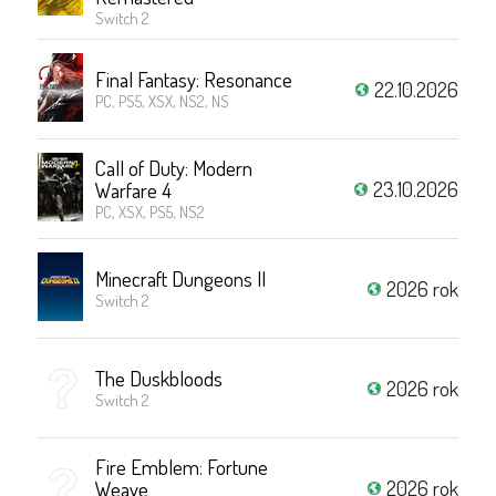
Switch 2
Final Fantasy: Resonance
22.10.2026
PC, PS5, XSX, NS2, NS
Call of Duty: Modern
23.10.2026
Warfare 4
PC, XSX, PS5, NS2
Minecraft Dungeons II
2026 rok
Switch 2
The Duskbloods
2026 rok
Switch 2
Fire Emblem: Fortune
2026 rok
Weave