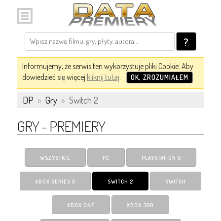
?
Informujemy, że serwis ten wykorzystuje pliki Cookie. Aby
dowiedzieć się więcej
kliknij tutaj
.
OK, ZROZUMIAŁEM
DP
»
Gry
»
Switch 2
GRY - PREMIERY
WSZYSTKIE
PC
PLAYSTATION 5
XBOX SERIES X
SWITCH 2
SWITCH
XBOX ONE
XBOX 360