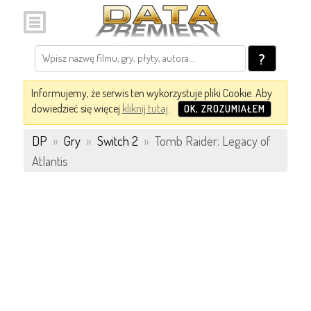
?
Informujemy, że serwis ten wykorzystuje pliki Cookie. Aby
dowiedzieć się więcej
kliknij tutaj
.
OK, ZROZUMIAŁEM
DP
»
Gry
»
Switch 2
»
Tomb Raider: Legacy of
Atlantis