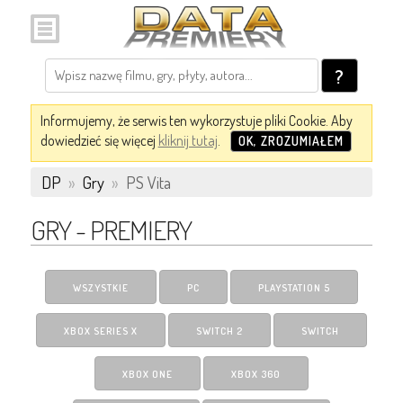
?
Informujemy, że serwis ten wykorzystuje pliki Cookie. Aby
dowiedzieć się więcej
kliknij tutaj
.
OK, ZROZUMIAŁEM
DP
»
Gry
»
PS Vita
GRY - PREMIERY
WSZYSTKIE
PC
PLAYSTATION 5
XBOX SERIES X
SWITCH 2
SWITCH
XBOX ONE
XBOX 360