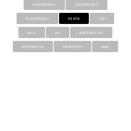
PLAYSTATION 4
PLAYSTATION 3
PLAYSTATION 2
PS VITA
PSP
WII U
WII
NINTENDO 3DS
NINTENDO DS
SMARTFONY
INNE