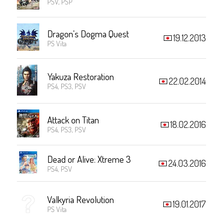
PSV, PSP
Dragon's Dogma Quest
19.12.2013
PS Vita
Yakuza Restoration
22.02.2014
PS4, PS3, PSV
Attack on Titan
18.02.2016
PS4, PS3, PSV
Dead or Alive: Xtreme 3
24.03.2016
PS4, PSV
Valkyria Revolution
19.01.2017
PS Vita