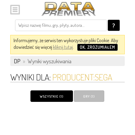
?
Informujemy, że serwis ten wykorzystuje pliki Cookie. Aby
dowiedzieć się więcej
kliknij tutaj
.
OK, ZROZUMIAŁEM
DP
»
Wyniki wyszukiwania
WYNIKI DLA:
PRODUCENT:SEGA
WSZYSTKIE (1)
GRY (1)