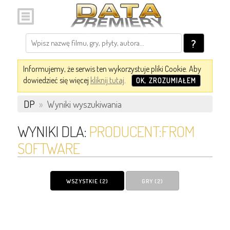
?
Informujemy, że serwis ten wykorzystuje pliki Cookie. Aby
dowiedzieć się więcej
kliknij tutaj
.
OK, ZROZUMIAŁEM
DP
»
Wyniki wyszukiwania
WYNIKI DLA:
PRODUCENT:FROM
SOFTWARE
WSZYSTKIE (2)
GRY (2)