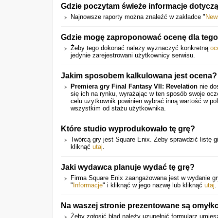
Gdzie poczytam świeże informacje dotycz
Najnowsze raporty można znaleźć w zakładce "
New
Gdzie mogę zaproponować ocenę dla tego
Żeby tego dokonać należy wyznaczyć konkretną
oc
jedynie zarejestrowani użytkownicy serwisu.
Jakim sposobem kalkulowana jest ocena?
Premiera gry Final Fantasy VII: Revelation
nie do
się ich na rynku, wyrażając w ten sposób swoje oc
celu użytkownik powinien wybrać inną wartość w pol
wszystkim od stażu użytkownika.
Które studio wyprodukowało tę grę?
Twórcą gry jest Square Enix. Żeby sprawdzić listę gi
kliknąć
utaj
.
Jaki wydawca planuje wydać tę grę?
Firma Square Enix zaangażowana jest w wydanie gry.
"
Informacje
" i kliknąć w jego nazwę lub kliknąć
utaj
.
Na waszej stronie prezentowane są omyłk
Żeby zgłosić błąd należy uzupełnić formularz umie