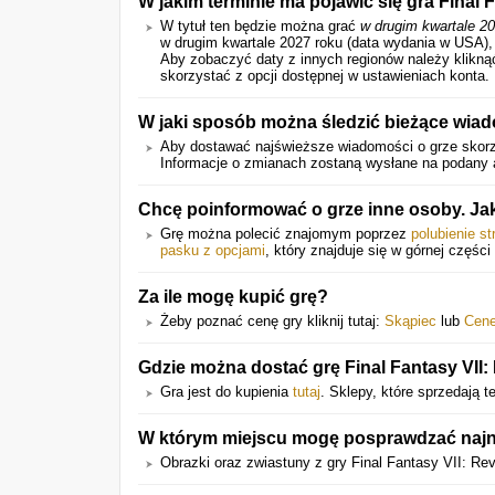
W jakim terminie ma pojawić się gra Final 
W tytuł ten będzie można grać
w drugim kwartale 2
w drugim kwartale 2027 roku (data wydania w USA), 
Aby zobaczyć daty z innych regionów należy klikn
skorzystać z opcji dostępnej w ustawieniach konta.
W jaki sposób można śledzić bieżące wiad
Aby dostawać najświeższe wiadomości o grze skorzy
Informacje o zmianach zostaną wysłane na podany a
Chcę poinformować o grze inne osoby. Ja
Grę można polecić znajomym poprzez
polubienie s
pasku z opcjami
, który znajduje się w górnej części 
Za ile mogę kupić grę?
Żeby poznać cenę gry kliknij tutaj:
Skąpiec
lub
Cen
Gdzie można dostać grę Final Fantasy VII:
Gra jest do kupienia
tutaj
. Sklepy, które sprzedają t
W którym miejscu mogę posprawdzać najn
Obrazki oraz zwiastuny z gry Final Fantasy VII: R