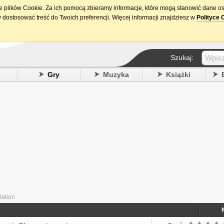
ie plików Cookie. Za ich pomocą zbieramy informacje, które mogą stanowić dane o
15. urodziny DataPremiery.pl
 dostosować treść do Twoich preferencji. Więcej informacji znajdziesz w
Polityce 
Szukaj:
y
Gry
Muzyka
Książki
lation