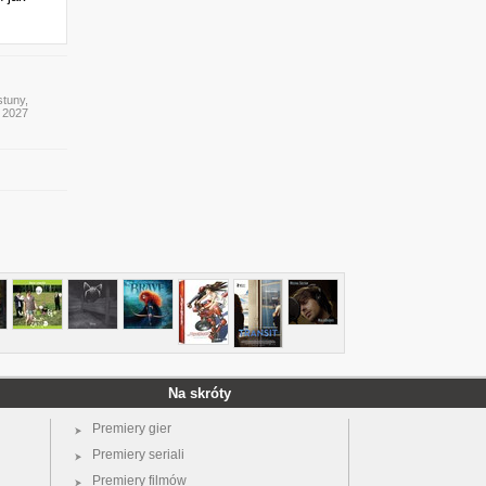
stuny,
y 2027
Na skróty
Premiery gier
Premiery seriali
Premiery filmów