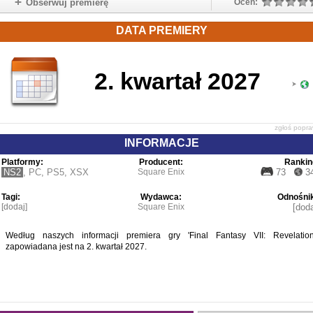
Obserwuj premierę
Oceń:
DATA PREMIERY
2. kwartał 2027
zgłoś popr
INFORMACJE
Platformy:
Producent:
Rankin
NS2
,
PC
,
PS5
,
XSX
Square Enix
73
3
Tagi:
Wydawca:
Odnośnik
[dodaj]
Square Enix
[doda
Według naszych informacji premiera gry 'Final Fantasy VII: Revelation
zapowiadana jest na 2. kwartał 2027.