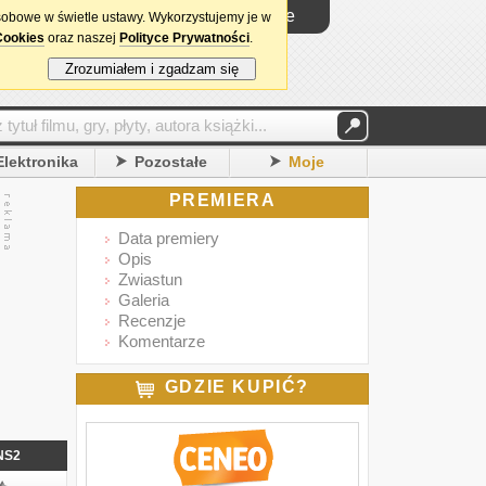
Logowanie
sobowe w świetle ustawy. Wykorzystujemy je w
Cookies
oraz naszej
Polityce Prywatności
.
Zrozumiałem i zgadzam się
Elektronika
Pozostałe
Moje
PREMIERA
Data premiery
Opis
Zwiastun
Galeria
Recenzje
Komentarze
GDZIE KUPIĆ?
NS2