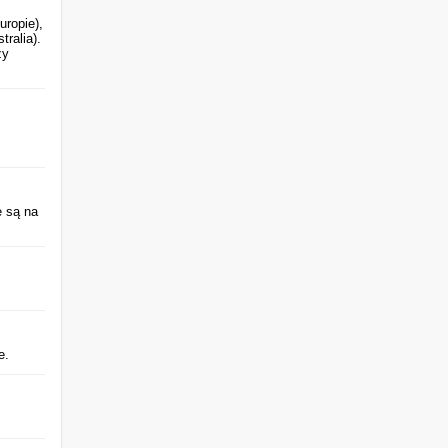
uropie),
ralia).
ży
e są na
e.