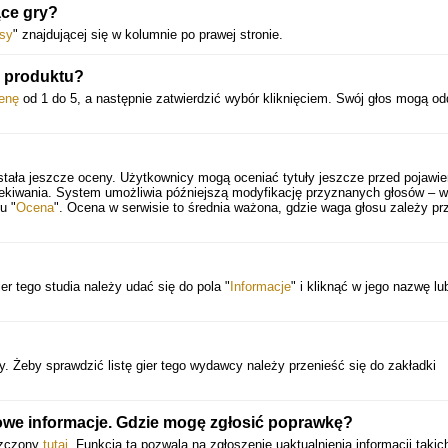
ące gry?
sy
" znajdującej się w kolumnie po prawej stronie.
 produktu?
enę
od 1 do 5, a następnie zatwierdzić wybór kliknięciem. Swój głos mogą o
stała jeszcze oceny. Użytkownicy mogą oceniać tytuły jeszcze przed pojawi
zekiwania. System umożliwia późniejszą modyfikację przyznanych głosów – 
u "
Ocena
". Ocena w serwisie to średnia ważona, gdzie waga głosu zależy pr
er tego studia należy udać się do pola "
Informacje
" i kliknąć w jego nazwę lu
 Żeby sprawdzić listę gier tego wydawcy należy przenieść się do zakładki
owe informacje. Gdzie mogę zgłosić poprawkę?
szczony
tutaj
. Funkcja ta pozwala na zgłoszenie uaktualnienia informacji takic