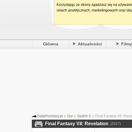
Korzystając ze strony zgadzasz się na używan
celach analitycznych, marketingowych oraz aby
Główna
Aktualności
Film
DataPremiery.pl
»
Gry
»
Switch 2
»
Final Fantasy VII: Reve
Final Fantasy VII: Revelation
(2027)