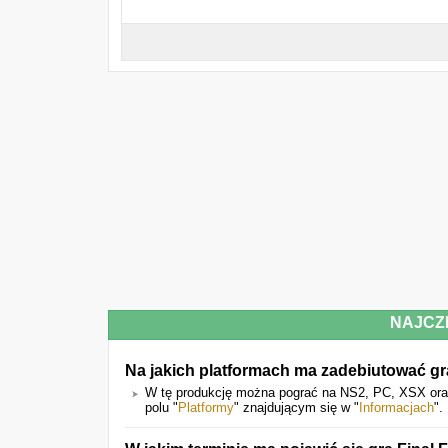
NAJCZ
Na jakich platformach ma zadebiutować gra
W tę produkcję można pograć na NS2, PC, XSX oraz
polu "
Platformy
" znajdującym się w "
Informacjach
".