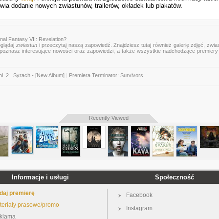
wia dodanie nowych zwiastunów, trailerów, okładek lub plakatów.
nal Fantasy VII: Revelation?
oglądaj
zwiastun
i przeczytaj naszą zapowiedź. Znajdziesz tutaj również galerię zdjęć, zwia
mu poznasz interesujące nowości oraz zapowiedzi, a także wszystkie nadchodzące premier
l. 2
|
Syrach - [New Album]
|
Premiera Terminator: Survivors
Recently Viewed
Informacje i usługi
Społeczność
daj premierę
Facebook
teriały prasowe/promo
Instagram
klama