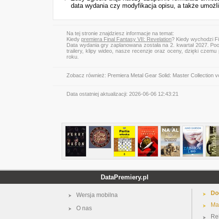
data wydania czy modyfikacja opisu, a także umożli
Na tej stronie znajdziesz informacje na temat:
Kiedy
premiera Final Fantasy VII: Revelation
? Kiedy wychodzi Fi
Data wydania gry zaplanowana została na 2. kwartał 2027. Po
trailery, klipy wideo, nasze recenzje oraz oceny, dzięki cze
roku.
Zobacz również:
Premiera Metal Gear Solid: Master Collection vo
Data ostatniej aktualizacji:
2026-06-06 12:43:21
DataPremiery.pl
Do
Wersja mobilna
Ma
O nas
Re