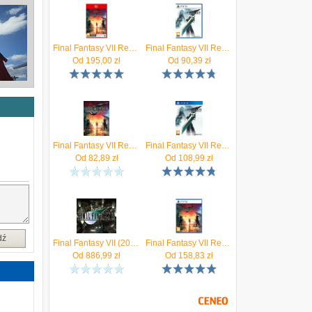
Final Fantasy VII Rebirth (Gra NS2)
Final Fantasy VII Remake Intergrade (Gra PS5)
Od
195,00
zł
Od
90,39
zł
Final Fantasy VII Rebirth (Digital)
Final Fantasy VII Remake (Gra PS4)
Od
82,89
zł
Od
108,99
zł
dź
Final Fantasy VII (2013) (Digital)
Final Fantasy VII Rebirth (Gra PS5)
Od
886,99
zł
Od
158,83
zł