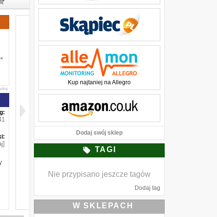
Kup najtaniej na Allegro
awkę
g:
41
Dodaj swój sklep
i:
j]
TAGI
'
Nie przypisano jeszcze tagów
Dodaj tag
W SKLEPACH