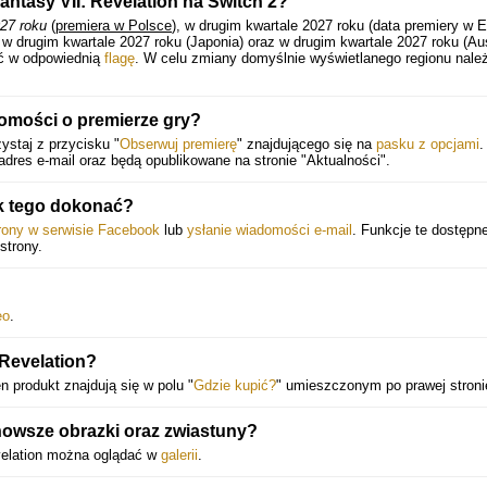
Fantasy VII: Revelation na Switch 2?
027 roku
(
premiera w Polsce
), w drugim kwartale 2027 roku (data premiery w E
w drugim kwartale 2027 roku (Japonia) oraz w drugim kwartale 2027 roku (Aust
ąć w odpowiednią
flagę
. W celu zmiany domyślnie wyświetlanego regionu nale
omości o premierze gry?
staj z przycisku "
Obserwuj premierę
" znajdującego się na
pasku z opcjami
.
dres e-mail oraz będą opublikowane na stronie "Aktualności".
k tego dokonać?
trony w serwisie Facebook
lub
ysłanie wiadomości e-mail
. Funkcje te dostępn
strony.
eo
.
 Revelation?
en produkt znajdują się w polu "
Gdzie kupić?
" umieszczonym po prawej stroni
owsze obrazki oraz zwiastuny?
evelation można oglądać w
galerii
.