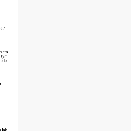
ddać
eniem
w tym
zede
b
h jak