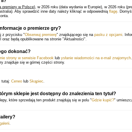
II?
a premiery w Polsce
), w 2026 roku (data wydania w Europie), w 2026 roku (pr
stralia).
Aby sprawdzić inne daty należy kliknąć w odpowiednią
flagę
. Domyś
onta.
informacje o premierze gry?
 z przycisku "
Obserwuj premierę
" znajdującego się na
pasku z opcjami
. Inf
 oraz będą opublikowane na stronie "Aktualności".
tego dokonać?
enie strony w serwisie Facebook
lub
ysłanie wiadomości na e-mail znajomych
.
óry znajduje się w górnej części strony.
 tutaj:
Ceneo
lub
Skąpiec
.
órym sklepie jest dostępny do znalezienia ten tytuł?
lepy, które sprzedają ten produkt znajdują się w polu "
Gdzie kupić?
" umiesz
ailery?
galerii
.