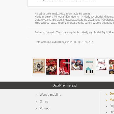
Na tej stronie znajdziesz informacje na temat:
Kiedy
premiera Minecraft Dungeons II
? Kiedy wychodzi Minecraf
Data wydania gry zaplanowana została na 2026 rok. Pooglądaj
klipy wideo, nasze recenzje oraz oceny, dzięki czemu poznasz
Zobacz również:
Titan data wydania
|
Kiedy wychodzi Squid Gam
Data ostatniej aktualizacji:
2026-06-05 13:45:57
DataPremiery.pl
Do
Wersja mobilna
Ma
O nas
Re
Pomoc
Dl