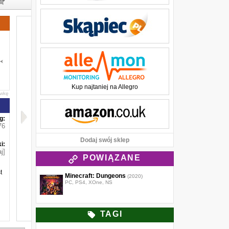
Kup najtaniej na Allegro
awkę
g:
76
Dodaj swój sklep
i:
j]
POWIĄZANE
t
Minecraft: Dungeons
(2020)
PC, PS4, XOne, NS
TAGI