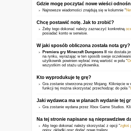
Gdzie mogę poczytać nowe wieści odnośn
Najnowsze wiadomości znajdują się w kolumnie "
Ne
Chcę postawić notę. Jak to zrobić?
Żeby tego dokonać należy zaznaczyć konkretną
oc
posiadać konto w serwisie.
W jaki sposób obliczona została nota gry?
Premiera gry Minecraft Dungeons II
nie dostała j
na rynku, wyrażając w ten sposób swoje oczekiwan
użytkownik powinien wybrać inną wartość w polu "
O
wszystkim od stażu użytkownika.
Kto wyprodukuje tę grę?
Gra zostanie stworzona przez Mojang. Kliknięcie w
funkcji tej można skorzystać przechodząc do pola "
Jaki wydawca ma w planach wydanie tej g
Gra zostanie wydana przez Xbox Game Studios. Kli
Na tej stronie napisane są nieprawdziwe 
Aby tego dokonać należy skorzystać z opcji "
zgłoś
opisy, okładki oraz dodać nowe trailery.