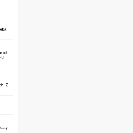
zeba
ę ich
lu
ch. Z
daty,