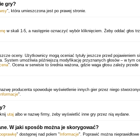
ie gry?
wsy
", która umieszczona jest po prawej stronie.
enę
w skali 1-5, a następnie oznaczyć wybór kliknięciem. Żeby oddać głos tr
eszcze oceny. Użytkownicy mogą oceniać tytuły jeszcze przed pojawieniem si
ia. System umożliwia późniejszą modyfikację przyznanych głosów – w tym ce
cena
". Ocena w serwisie to średnia ważona, gdzie waga głosu zależy przede
 nazwę producenta spowoduje wyświetlenie innych gier przez niego stworzony
Informacje
".
ry?
knij
utaj
albo w nazwę firmy, żeby wyświetlić inne gry przez nią wydane.
dane. W jaki sposób można je skorygować?
 poprawkę
" dostępnej nad polem "
Informacje
". Poprawić można nieprawidłowe 