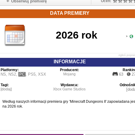
Obserwuj premierę
Oceń:
DATA PREMIERY
2026 rok
zgłoś popr
INFORMACJE
Platformy:
Producent:
Rankin
NS
,
NS2
,
PC
,
PS5
,
XSX
Mojang
63
2
Tagi:
Wydawca:
Odnośnik
[dodaj]
Xbox Game Studios
[doda
Według naszych informacji premiera gry 'Minecraft Dungeons II' zapowiadana jes
na 2026 rok.