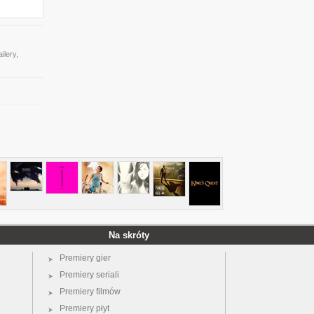
ilery,
Na skróty
Premiery gier
Premiery seriali
Premiery filmów
Premiery płyt