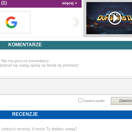
(1)
więcej >
KOMENTARZE
Nie ma jeszcze komentarzy
podziel się swoją opinią na temat tej premiery!
Zatwier
Zawiera spoiler
RECENZJE
 żadnych recenzji. A może Ty dodasz swoją?