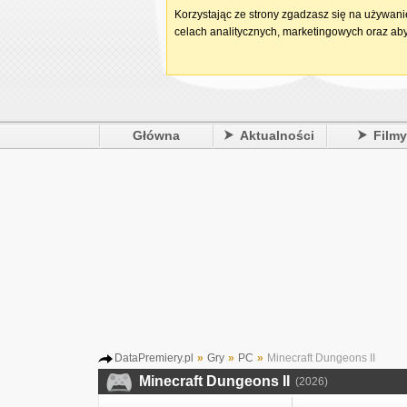
Korzystając ze strony zgadzasz się na używan
celach analitycznych, marketingowych oraz aby
Główna
Aktualności
Film
DataPremiery.pl
»
Gry
»
PC
»
Minecraft Dungeons II
Minecraft Dungeons II
(2026)