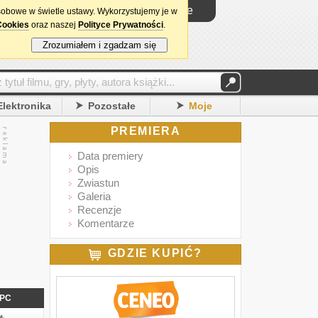
Logowanie
sobowe w świetle ustawy. Wykorzystujemy je w
Cookies
oraz naszej
Polityce Prywatności
.
Zrozumiałem i zgadzam się
Elektronika
Pozostałe
Moje
PREMIERA
Data premiery
Opis
Zwiastun
Galeria
Recenzje
Komentarze
GDZIE KUPIĆ?
PC