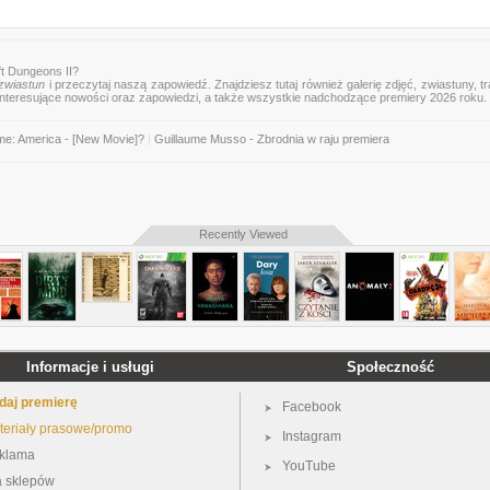
t Dungeons II?
zwiastun
i przeczytaj naszą zapowiedź. Znajdziesz tutaj również galerię zdjęć, zwiastuny, tra
 interesujące nowości oraz zapowiedzi, a także wszystkie nadchodzące premiery 2026 roku.
e: America - [New Movie]?
|
Guillaume Musso - Zbrodnia w raju premiera
Recently Viewed
Informacje i usługi
Społeczność
daj premierę
Facebook
teriały prasowe/promo
Instagram
klama
YouTube
a sklepów