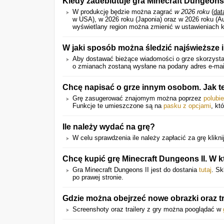
Kiedy zadebiutuje gra Minecraft Dungeons 
W produkcję będzie można zagrać
w 2026 roku
(
dat
w USA), w 2026 roku (Japonia) oraz w 2026 roku (Au
wyświetlany region można zmienić w ustawieniach k
W jaki sposób można śledzić najświeższe 
Aby dostawać bieżące wiadomości o grze skorzystaj
o zmianach zostaną wysłane na podany adres e-mail
Chcę napisać o grze innym osobom. Jak 
Grę zasugerować znajomym można poprzez
polubi
Funkcje te umieszczone są na
pasku z opcjami
, kt
Ile należy wydać na grę?
W celu sprawdzenia ile należy zapłacić za grę kliknij
Chcę kupić grę Minecraft Dungeons II. W kt
Gra Minecraft Dungeons II jest do dostania
tutaj
. Sk
po prawej stronie.
Gdzie można obejrzeć nowe obrazki oraz tr
Screenshoty oraz trailery z gry można pooglądać w