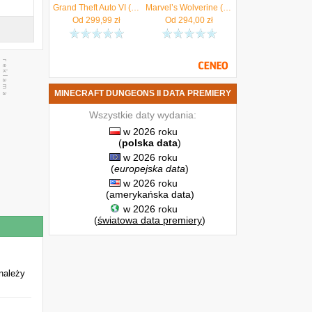
Grand Theft Auto VI (Gra PS5)
Marvel’s Wolverine (Gra PS5)
Od
299,99
zł
Od
294,00
zł
MINECRAFT DUNGEONS II DATA PREMIERY
Wszystkie daty wydania:
w 2026 roku
(
polska data
)
w 2026 roku
(
europejska data
)
w 2026 roku
(amerykańska data)
w 2026 roku
(
światowa data premiery
)
należy