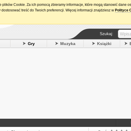
ie plików Cookie. Za ich pomocą zbieramy informacje, które mogą stanowić dane o
15. urodziny DataPremiery.pl
 dostosować treść do Twoich preferencji. Więcej informacji znajdziesz w
Polityce 
Szukaj:
y
Gry
Muzyka
Książki