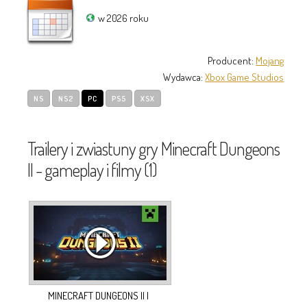
w 2026 roku
Producent:
Mojang
Wydawca:
Xbox Game Studios
NS
NS2
PC
PS5
XSX
Trailery i zwiastuny gry Minecraft Dungeons
II - gameplay i filmy (1)
MINECRAFT DUNGEONS II |