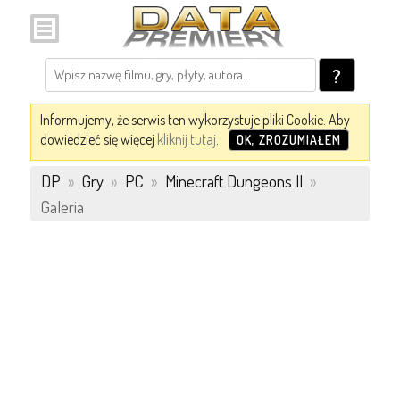
?
Informujemy, że serwis ten wykorzystuje pliki Cookie. Aby
dowiedzieć się więcej
kliknij tutaj
.
OK, ZROZUMIAŁEM
DP
»
Gry
»
PC
»
Minecraft Dungeons II
»
Galeria