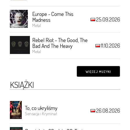
Europe - Come This
25.09.2026
Madness
Metal
Rebel Riot - The Good, The
11.10.2026
Bad And The Heavy
Metal
WIĘCEJ MUZYKI
KSIĄŻKI
To, co ukryliśmy
26.08.2026
Sensacja i Kryminał