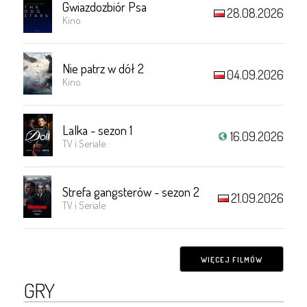
Gwiazdozbiór Psa
28.08.2026
Kino
Nie patrz w dół 2
04.09.2026
Kino
Lalka - sezon 1
16.09.2026
TV i Seriale
Strefa gangsterów - sezon 2
21.09.2026
TV i Seriale
WIĘCEJ FILMÓW
GRY