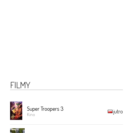
FILMY
Super Troopers 3
jutro
Kino