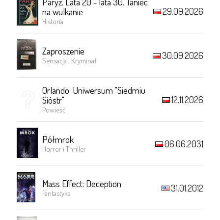
Paryż. Lata 20 - lata 30. Taniec
29.09.2026
na wulkanie
Historia
Zaproszenie
30.09.2026
Sensacja i Kryminał
Orlando. Uniwersum "Siedmiu
12.11.2026
Sióstr"
Powieść
Półmrok
06.06.2031
Horror i Thriller
Mass Effect: Deception
31.01.2012
Fantastyka