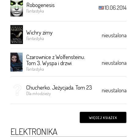
Robogenesis
10.06.2014
Fantastyka
Wichry zimy
nieustalona
Fantastyka
Czarownice z Wolfensteinu.
nieustalona
Tom 3. Wyspa i drzwi
Fantastyka
Chucherko. Jeżycjada. Tom 23
nieustalona
Dla młodzieży
WIĘCEJ KSIĄŻEK
ELEKTRONIKA