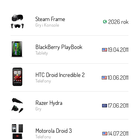
Steam Frame
2026 rok
Gry i Konsole
BlackBerry PlayBook
19.04.2011
Tablety
HTC Droid Incredible 2
10.06.2011
Telefony
Razer Hydra
17.06.2011
Gry
Motorola Droid 3
14.07.2011
Telefony