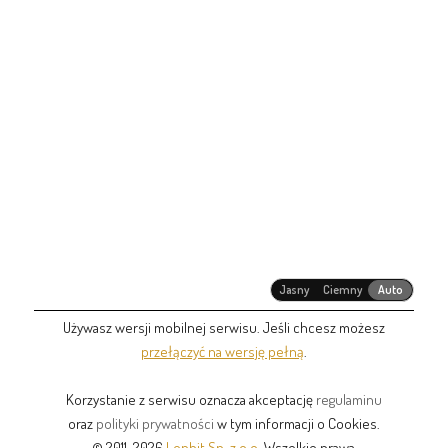
Jasny
Ciemny
Auto
Używasz wersji mobilnej serwisu. Jeśli chcesz możesz
przełączyć na wersję pełną
.
Korzystanie z serwisu oznacza akceptację
regulaminu
oraz
polityki prywatności
w tym informacji o Cookies.
© 2011-2026
Lonbit Sp. z o.o.
Wszelkie prawa