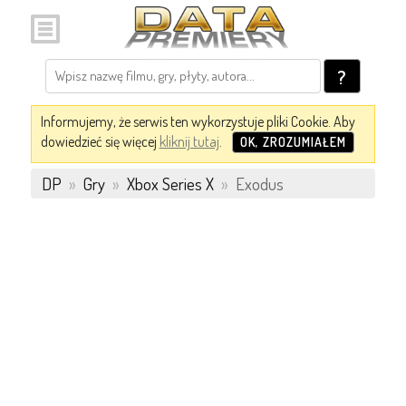
?
Informujemy, że serwis ten wykorzystuje pliki Cookie. Aby
dowiedzieć się więcej
kliknij tutaj
.
OK, ZROZUMIAŁEM
DP
»
Gry
»
Xbox Series X
»
Exodus