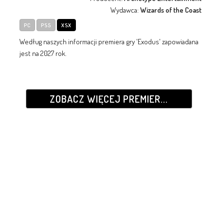
Wydawca:
Wizards of the Coast
PC
PS5
XSX
Według naszych informacji premiera gry 'Exodus' zapowiadana
jest na 2027 rok.
ZOBACZ WIĘCEJ PREMIER...