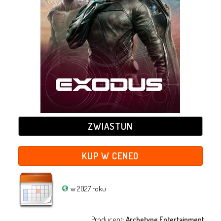
ZWIASTUN
KUP W CENEO
w 2027 roku
Producent:
Archetype Entertainment