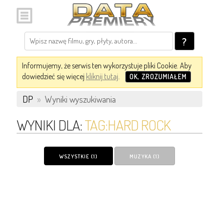
?
Informujemy, że serwis ten wykorzystuje pliki Cookie. Aby
dowiedzieć się więcej
kliknij tutaj
.
OK, ZROZUMIAŁEM
DP
»
Wyniki wyszukiwania
WYNIKI DLA:
TAG:HARD ROCK
WSZYSTKIE (1)
MUZYKA (1)