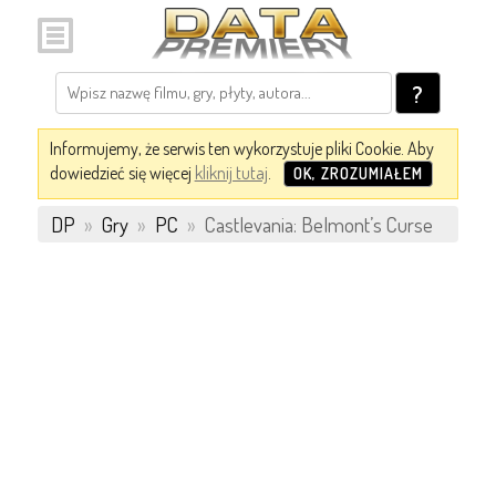
?
Informujemy, że serwis ten wykorzystuje pliki Cookie. Aby
dowiedzieć się więcej
kliknij tutaj
.
OK, ZROZUMIAŁEM
DP
»
Gry
»
PC
»
Castlevania: Belmont’s Curse