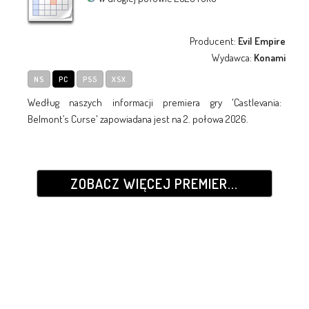
Producent:
Evil Empire
Wydawca:
Konami
NS
PC
PS5
XSX
Według naszych informacji premiera gry 'Castlevania:
Belmont’s Curse' zapowiadana jest na 2. połowa 2026.
ZOBACZ WIĘCEJ PREMIER...