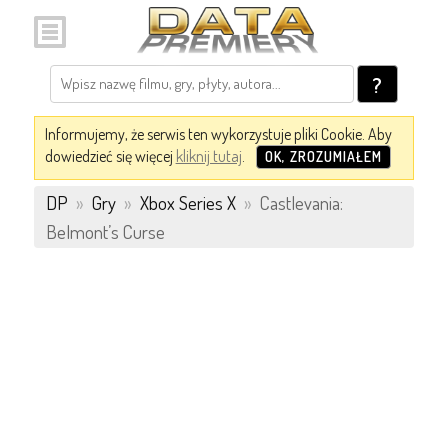
?
Informujemy, że serwis ten wykorzystuje pliki Cookie. Aby
dowiedzieć się więcej
kliknij tutaj
.
OK, ZROZUMIAŁEM
DP
»
Gry
»
Xbox Series X
»
Castlevania:
Belmont’s Curse