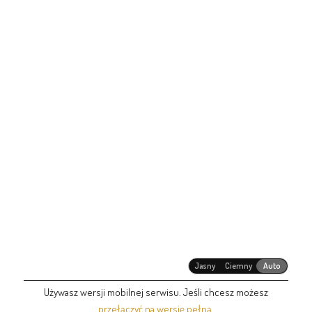
Jasny
Ciemny
Auto
Używasz wersji mobilnej serwisu. Jeśli chcesz możesz
przełączyć na wersję pełną
.