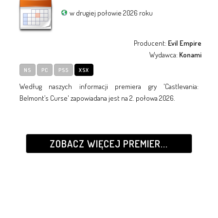
w drugiej połowie 2026 roku
Producent:
Evil Empire
Wydawca:
Konami
NS
PC
PS5
XSX
Według naszych informacji premiera gry 'Castlevania:
Belmont’s Curse' zapowiadana jest na 2. połowa 2026.
ZOBACZ WIĘCEJ PREMIER...