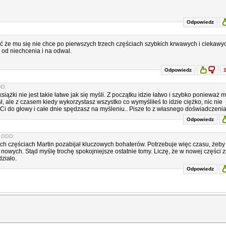
Odpowiedz
dać że mu się nie chce po pierwszych trzech częściach szybkich krwawych i ciekawy
 od niechcenia i na odwal.
Odpowiedz
DD
:
siążki nie jest takie łatwe jak się myśli. Z początku idzie łatwo i szybko ponieważ 
ł, ale z czasem kiedy wykorzystasz wszystko co wymyśliłeś to idzie ciężko, nic nie
Ci do głowy i całe dnie spędzasz na myśleniu.. Pisze to z własnego doświadczenia
Odpowiedz
o
DDD
:
ch częściach Martin pozabijał kluczowych bohaterów. Potrzebuje więc czasu, żeby
nowych. Stąd myślę trochę spokojniejsze ostatnie tomy. Liczę, że w nowej części 
działo.
Odpowiedz