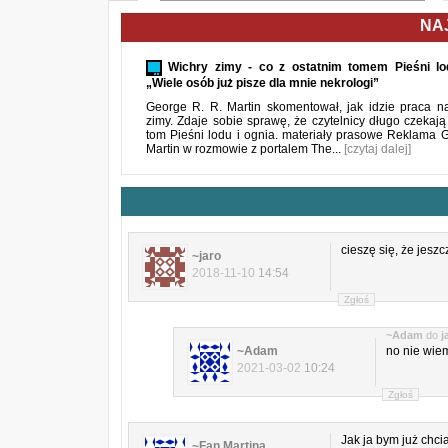
NA
Wichry zimy - co z ostatnim tomem Pieśni lo
„Wiele osób już pisze dla mnie nekrologi”
George R. R. Martin skomentował, jak idzie praca n
zimy. Zdaje sobie sprawę, że czytelnicy długo czekają
tom Pieśni lodu i ognia. materiały prasowe Reklama 
Martin w rozmowie z portalem The...
[czytaj dalej]
cieszę się, że jeszc
~jaro
2018-11-10
14:54
Zgłoś
~Adam
do
j
~Adam
no nie wie
2021-03-02
10:24
Zgłoś
Jak ja bym już chci
~Fan Martina