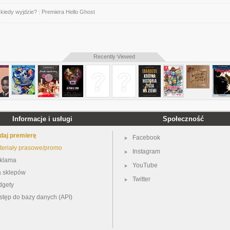
 kiedy wyjdzie?
|
Premiera Hello Ghost
Recently Viewed
Informacje i usługi
Społeczność
daj premierę
Facebook
teriały prasowe/promo
Instagram
klama
YouTube
a sklepów
Twitter
dgety
stęp do bazy danych (API)