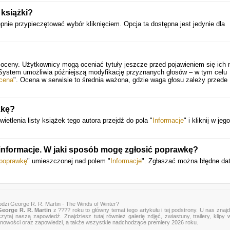
książki?
ępnie przypieczętować wybór kliknięciem. Opcja ta dostępna jest jedynie dla
 oceny. Użytkownicy mogą oceniać tytuły jeszcze przed pojawieniem się ich 
 System umożliwia późniejszą modyfikację przyznanych głosów – w tym celu
cena
". Ocena w serwisie to średnia ważona, gdzie waga głosu zależy przede
żkę?
ietlenia listy książek tego autora przejdź do pola "
Informacje
" i kliknij w jego
nformacje. W jaki sposób mogę zgłosić poprawkę?
 poprawkę
" umieszczonej nad polem "
Informacje
". Zgłaszać można błędne da
dzi George R. R. Martin - The Winds of Winter?
eorge R. R. Martin
z ???? roku to główny temat tego artykułu i tej podstrony. U nas znaj
zytaj naszą zapowiedź. Znajdziesz tutaj również galerię zdjęć, zwiastuny, trailery, klipy 
 nowości oraz zapowiedzi, a także wszystkie nadchodzące premiery 2026 roku.