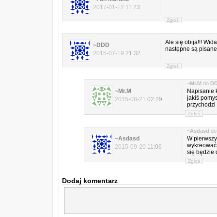
2017-01-12
11:23
Zgłoś
Ale się obija!!! Wi
~DDD
następne są pisane
2015-07-19
21:32
Zgłoś
~Mr.M
do
D
~Mr.M
Napisanie k
jakiś pomys
2015-08-21
02:29
przychodzi 
Zgłoś
~Asdasd
d
~Asdasd
W pierwszy
wykreować 
2015-09-20
11:06
się będzie 
Zgłoś
Dodaj komentarz