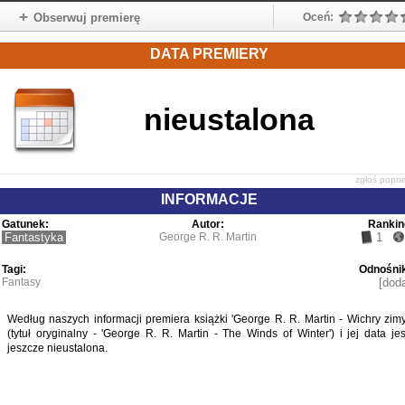
Obserwuj premierę
Oceń:
DATA PREMIERY
nieustalona
zgłoś popr
INFORMACJE
Gatunek:
Autor:
Rankin
Fantastyka
George R. R. Martin
1
Tagi:
Odnośnik
Fantasy
[doda
Według naszych informacji premiera książki 'George R. R. Martin - Wichry zimy
(tytuł oryginalny - 'George R. R. Martin - The Winds of Winter') i jej data jes
jeszcze nieustalona.