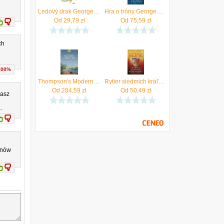
Ledový drak George R. R. Martin
Hra o tróny George R. R. Martin
Od
29,79
zł
Od
75,59
zł
ch
100%
Thompson's Modern Land Law George R. R. Martin
Rytier siedmich kráľovstiev George R. R. Martin
Od
284,59
zł
Od
50,49
zł
masz
.
znów