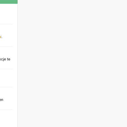
i
.
kcje te
en