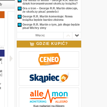
The Winds of Winter - George R.R. Martin
dzięki koronawirusowi skończy książkę?
Gra o tron – George R.R. Martin obiecuje,
że skończy pisać powieści
George R.R. Martin komentuje: Nowa
książka będzie bardzo złożona
George R.R. Martin o tym, jak długo będzie
pisał Wichry zimy
Wichry zimy – wydawca komentuje
Więcej
informacje o dacie premiery
Plotka: znamy datę premiery książki
GDZIE KUPIĆ?
Wichry zimy?
awkę
George R.R. Martin publikuje nowy
fragment Wichrów zimy
g:
1
i:
j]
'
t
Kup najtaniej na Allegro