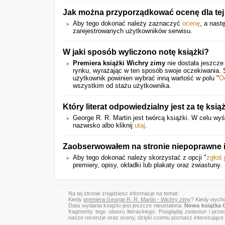
Jak można przyporządkować ocenę dla tej 
Aby tego dokonać należy zaznaczyć
ocenę
, a nast
zarejestrowanych użytkowników serwisu.
W jaki sposób wyliczono notę książki?
Premiera książki Wichry zimy
nie dostała jeszcze
rynku, wyrażając w ten sposób swoje oczekiwania.
użytkownik powinien wybrać inną wartość w polu "
O
wszystkim od stażu użytkownika.
Który literat odpowiedzialny jest za tę ksią
George R. R. Martin jest twórcą książki. W celu wyśw
nazwisko albo kliknij
utaj
.
Zaobserwowałem na stronie niepoprawne i
Aby tego dokonać należy skorzystać z opcji "
zgłoś
premiery, opisy, okładki lub plakaty oraz zwiastuny.
Na tej stronie znajdziesz informacje na temat:
Kiedy
premiera George R. R. Martin - Wichry zimy
? Kiedy wycho
Data wydania książki jest jeszcze nieustalona.
Nowa książka G
fragmenty tego utworu literackiego. Pooglądaj
zwiastun
i przec
nasze recenzje oraz oceny, dzięki czemu poznasz interesujące