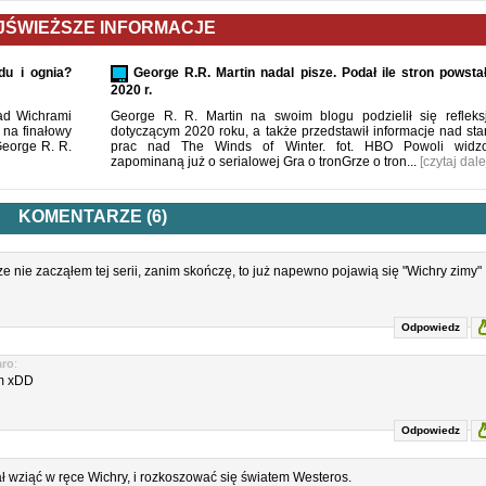
JŚWIEŻSZE INFORMACJE
du i ognia?
George R.R. Martin nadal pisze. Podał ile stron powsta
2020 r.
ad Wichrami
George R. R. Martin na swoim blogu podzielił się refleks
 na finałowy
dotyczącym 2020 roku, a także przedstawił informacje nad st
George R. R.
prac nad The Winds of Winter. fot. HBO Powoli widz
zapominaną już o serialowej Gra o tronGrze o tron...
[czytaj dale
KOMENTARZE (6)
ze nie zacząłem tej serii, zanim skończę, to już napewno pojawią się "Wichry zimy" 
Odpowiedz
aro
:
m xDD
Odpowiedz
ał wziąć w ręce Wichry, i rozkoszować się światem Westeros.