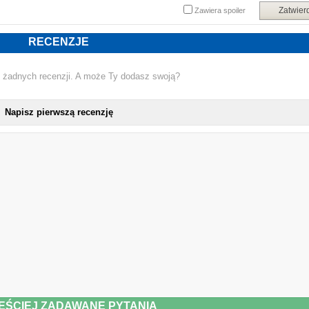
Zatwier
Zawiera spoiler
RECENZJE
 żadnych recenzji. A może Ty dodasz swoją?
Napisz pierwszą recenzję
ĘŚCIEJ ZADAWANE PYTANIA