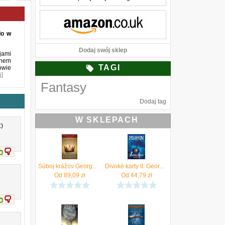
ło w
Dodaj swój sklep
jami
anem
TAGI
owie
j]
Fantasy
Dodaj tag
W SKLEPACH
:)
Súboj krážov George R. R. Martin
Divoké karty II. George R. R. Martin
Od
89,09
zł
Od
44,79
zł