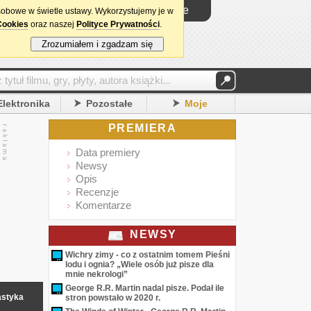
Logowanie
sobowe w świetle ustawy. Wykorzystujemy je w
Cookies
oraz naszej
Polityce Prywatności
.
Zrozumiałem i zgadzam się
Elektronika
Pozostałe
Moje
PREMIERA
Data premiery
Newsy
Opis
Recenzje
Komentarze
NEWSY
Wichry zimy - co z ostatnim tomem Pieśni
lodu i ognia? „Wiele osób już pisze dla
mnie nekrologi”
George R.R. Martin nadal pisze. Podał ile
astyka
stron powstało w 2020 r.