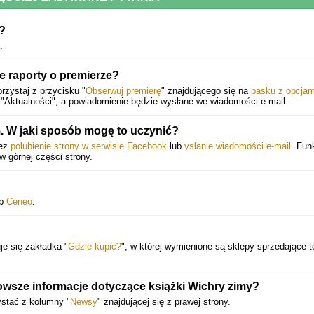
y?
.
 raporty o premierze?
rzystaj z przycisku "
Obserwuj premierę
" znajdującego się na
pasku z opcjam
"Aktualności", a powiadomienie będzie wysłane we wiadomości e-mail.
 W jaki sposób mogę to uczynić?
zez
polubienie strony w serwisie Facebook
lub
ysłanie wiadomości e-mail
. Fun
 w górnej części strony.
ub
Ceneo
.
je się zakładka "
Gdzie kupić?
", w której wymienione są sklepy sprzedające t
wsze informacje dotyczące książki Wichry zimy?
ystać z kolumny "
Newsy
" znajdującej się z prawej strony.