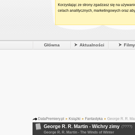
Korzystając ze strony zgadzasz się na używan
celach analitycznych, marketingowych oraz aby
Główna
Aktualności
Film
DataPremiery.pl
»
Książki
»
Fantastyka
»
George R. R. Mar
George R. R. Martin - Wichry zimy
(????)
George R. R. Martin - The Winds of Winter