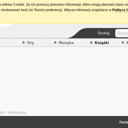
ie plików Cookie. Za ich pomocą zbieramy informacje, które mogą stanowić dane o
15. urodziny DataPremiery.pl
 dostosować treść do Twoich preferencji. Więcej informacji znajdziesz w
Polityce 
Szukaj:
y
Gry
Muzyka
Książki
tin - Wichry zimy
Fant