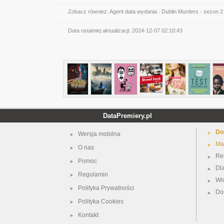
Zobacz również:
Agent data wydania
|
Dublin Murders - sezon 2
Data ostatniej aktualizacji:
2024-12-07 02:10:43
DataPremiery.pl
Do
Wersja mobilna
Ma
O nas
Re
Pomoc
Dl
Regulamin
Wi
Polityka Prywatności
Do
Polityka Cookies
Kontakt