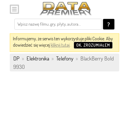
?
Informujemy, że serwis ten wykorzystuje pliki Cookie. Aby
dowiedzieć się więcej
kliknij tutaj
.
OK, ZROZUMIAŁEM
DP
»
Elektronika
»
Telefony
»
BlackBerry Bold
9930