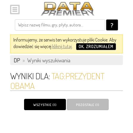
?
Informujemy, że serwis ten wykorzystuje pliki Cookie. Aby
dowiedzieć się więcej
kliknij tutaj
.
OK, ZROZUMIAŁEM
DP
»
Wyniki wyszukiwania
WYNIKI DLA:
TAG:PREZYDENT
OBAMA
WSZYSTKIE (1)
POZOSTAŁE (1)