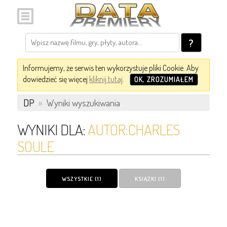
?
Informujemy, że serwis ten wykorzystuje pliki Cookie. Aby
dowiedzieć się więcej
kliknij tutaj
.
OK, ZROZUMIAŁEM
DP
»
Wyniki wyszukiwania
WYNIKI DLA:
AUTOR:CHARLES
SOULE
WSZYSTKIE (1)
KSIĄŻKI (1)