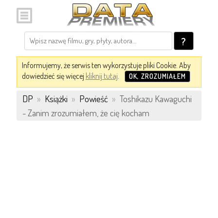
?
Informujemy, że serwis ten wykorzystuje pliki Cookie. Aby
dowiedzieć się więcej
kliknij tutaj
.
OK, ZROZUMIAŁEM
DP
»
Książki
»
Powieść
»
Toshikazu Kawaguchi
- Zanim zrozumiałem, że cię kocham