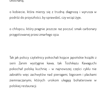
ukochaną,
o kobiecie, która mierzy się z trudną diagnozą i wyrusza w
podróż do przyszłości, by sprawdzić, czy wciąż żyje,
o chłopcu, który pragnie jeszcze raz poczuć smak carbonary
przygotowanej przez zmarłego ojca.
Tak jak polscy czytelnicy pokochali kojące japońskie książki z
serii Zanim wystygnie kawa, tak Toshikazu Kawaguchi
pokochał polską kuchnię – w najnowszej części cyklu nie
zabrakło więc zachwytów nad pierogami, bigosem i plackami
ziemniaczanymi, których urokom ulegają bohaterowie w
polskiej restauracji.