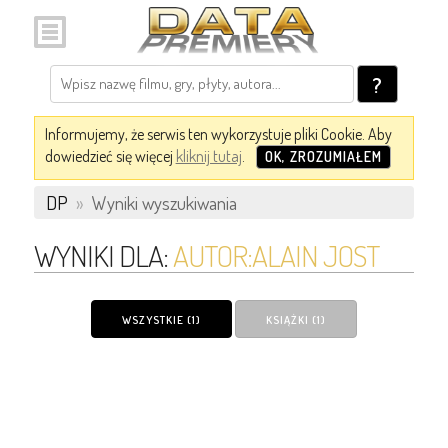
?
Informujemy, że serwis ten wykorzystuje pliki Cookie. Aby
dowiedzieć się więcej
kliknij tutaj
.
OK, ZROZUMIAŁEM
DP
»
Wyniki wyszukiwania
WYNIKI DLA:
AUTOR:ALAIN JOST
WSZYSTKIE (1)
KSIĄŻKI (1)