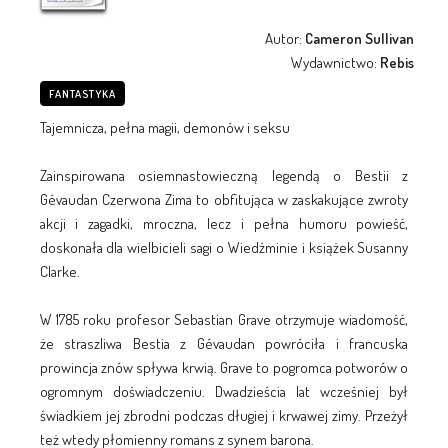
Autor:
Cameron Sullivan
Wydawnictwo:
Rebis
FANTASTYKA
Tajemnicza, pełna magii, demonów i seksu
Zainspirowana osiemnastowieczną legendą o Bestii z
Gévaudan Czerwona Zima to obfitująca w zaskakujące zwroty
akcji i zagadki, mroczna, lecz i pełna humoru powieść,
doskonała dla wielbicieli sagi o Wiedźminie i książek Susanny
Clarke.
W 1785 roku profesor Sebastian Grave otrzymuje wiadomość,
że straszliwa Bestia z Gévaudan powróciła i francuska
prowincja znów spływa krwią. Grave to pogromca potworów o
ogromnym doświadczeniu. Dwadzieścia lat wcześniej był
świadkiem jej zbrodni podczas długiej i krwawej zimy. Przeżył
też wtedy płomienny romans z synem barona.