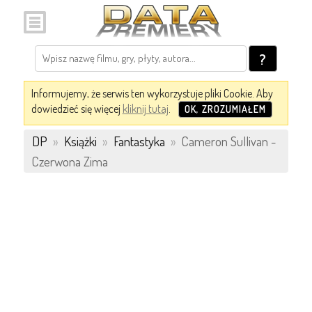
?
Informujemy, że serwis ten wykorzystuje pliki Cookie. Aby
dowiedzieć się więcej
kliknij tutaj
.
OK, ZROZUMIAŁEM
DP
»
Książki
»
Fantastyka
»
Cameron Sullivan -
Czerwona Zima