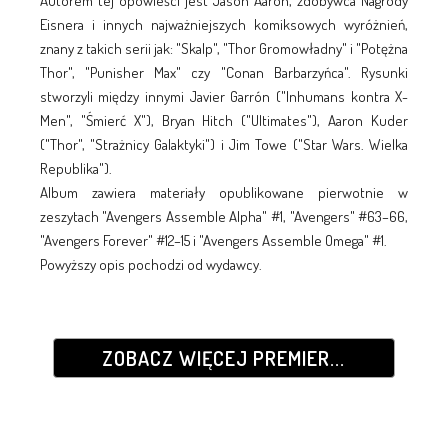
Autorem tej opowieści jest Jason Aaron, zdobywca Nagrody
Eisnera i innych najważniejszych komiksowych wyróżnień,
znany z takich serii jak: "Skalp", "Thor Gromowładny" i "Potężna
Thor", "Punisher Max" czy "Conan Barbarzyńca". Rysunki
stworzyli między innymi Javier Garrón ("Inhumans kontra X-
Men", "Śmierć X"), Bryan Hitch ("Ultimates"), Aaron Kuder
("Thor", "Strażnicy Galaktyki") i Jim Towe ("Star Wars. Wielka
Republika").
Album zawiera materiały opublikowane pierwotnie w
zeszytach "Avengers Assemble Alpha" #1, "Avengers" #63–66,
"Avengers Forever" #12–15 i "Avengers Assemble Omega" #1.
Powyższy opis pochodzi od wydawcy.
ZOBACZ WIĘCEJ PREMIER...