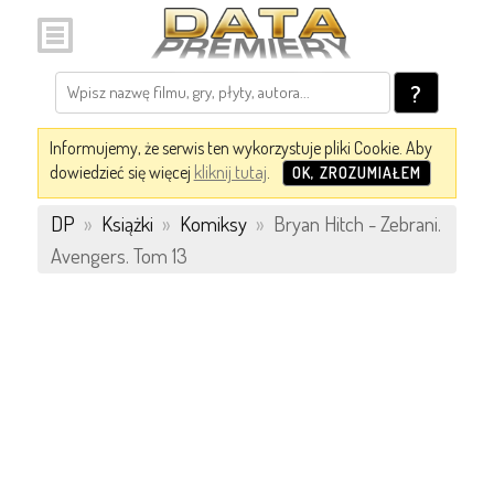
?
Informujemy, że serwis ten wykorzystuje pliki Cookie. Aby
dowiedzieć się więcej
kliknij tutaj
.
OK, ZROZUMIAŁEM
DP
»
Książki
»
Komiksy
»
Bryan Hitch - Zebrani.
Avengers. Tom 13