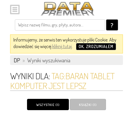
?
Informujemy, że serwis ten wykorzystuje pliki Cookie. Aby
dowiedzieć się więcej
kliknij tutaj
.
OK, ZROZUMIAŁEM
DP
»
Wyniki wyszukiwania
WYNIKI DLA:
TAG:BARAN TABLET
KOMPUTER JEST LEPSZ
WSZYSTKIE (1)
KSIĄŻKI (1)