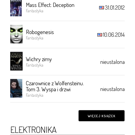
Mass Effect: Deception
31.01.2012
Fantastyka
Robogenesis
10.06.2014
Fantastyka
Wichry zimy
nieustalona
Fantastyka
Czarownice z Wolfensteinu.
nieustalona
Tom 3. Wyspa i drzwi
Fantastyka
WIĘCEJ KSIĄŻEK
ELEKTRONIKA