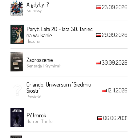
A gdyby...?
23.09.2026
Komiksy
Paryż. Lata 20 - lata 30. Taniec
29.09.2026
na wulkanie
Historia
Zaproszenie
30.09.2026
Sensacja i Kryminał
Orlando. Uniwersum "Siedmiu
12.11.2026
Sióstr"
Powieść
Półmrok
06.06.2031
Horror i Thriller