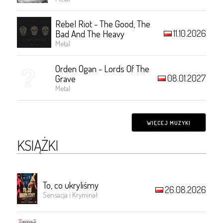
Rebel Riot - The Good, The
11.10.2026
Bad And The Heavy
Metal
Orden Ogan - Lords Of The
08.01.2027
Grave
Metal
WIĘCEJ MUZYKI
KSIĄŻKI
To, co ukryliśmy
26.08.2026
Sensacja i Kryminał