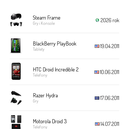
Steam Frame
2026 rok
Gry i Konsole
BlackBerry PlayBook
19.04.2011
Tablety
HTC Droid Incredible 2
10.06.2011
Telefony
Razer Hydra
17.06.2011
Gry
Motorola Droid 3
14.07.2011
Telefony