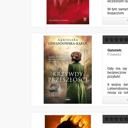
wczesnym ran
W tym samym 
bogaczom.
...
Gatunek:
Powieść
Gdy ma się 
bezpiecznie
przytulić.
II wojna św
Lebensbornu.
niosą za so
mężczyzna, n
pochodzenie 