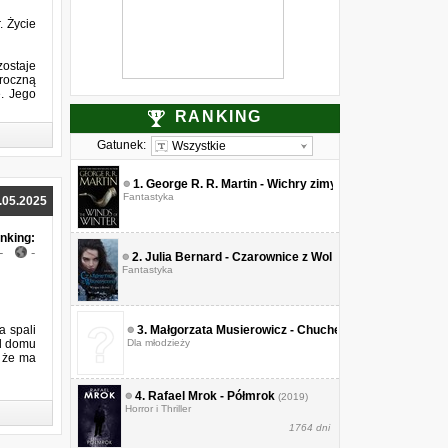
. Życie
zostaje
roczną
e. Jego
RANKING
Gatunek:
Wszystkie
1.
George R. R. Martin - Wichry zimy
(????)
Fantastyka
.05.2025
nking:
-
-
2.
Julia Bernard - Czarownice z Wolfensteinu. Tom 3. Wy
Fantastyka
a spali
3.
Małgorzata Musierowicz - Chucherko. Jeżycjada. To
od domu
Dla młodzieży
, że ma
4.
Rafael Mrok - Półmrok
(2019)
 że ma
Horror i Thriller
1764 dni