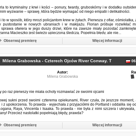
la to kryminalny z krwi i kości – ponury, twardy, gruboskórny i w dodatku outsider
 nim wyzwanie – sprawę, która będzie wymagać od niego empatii i delikatności.
 i to w sposób, który mrozi policjantom krew w żyłach. Pierwsza z ofiar, ośmiolatka, 
w pustostanie w nowych ubraniach i w makijażu. Florian próbuje rozwikłać m
 sprawa otwiera w jego duszy drzwi, które na zawsze miały pozostać zamknięt
zanna Macieszko jest świeżo upieczoną śledczą. Popełnia błędy, ale nie...
Obserwuj premierę
Więcej informacji
Milena Grabowska - Czterech Ojców River Conway. Tom 2
06
(2025)
Autor:
Ra
Milena Grabowska
 po raz pierwszy nie miała ochoty rozmawiać ze swoimi ojcami
owej sukni przed swoimi czterema opiekunami, River czuła, że jeszcze moment, 
 i z upokorzenia. To prawda - wyjechała z przyjaciółmi do Portland i oddaliła się 
ogana, Raya, Vincenta i Isaaka. To prawda - nie była z nimi szczera i ukrywała
any! Przecież nastolatki popełniają błędy, prawda?
owa z opiekunami wydawała się ogromnym wyzwaniem, to dziewczyna wiedziała,
Obserwuj premierę
Więcej informacji
 znacznie większe przeszkody. Jej włosy trochę...