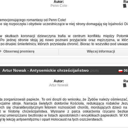
Autor:
Ra
Penn Cole
 emocjonującego romantasy od Penn Cole!
e się rozpoczęła i obydwie uczestniczące w niej strony domagają się lojalności D
 w skutkach koronacji dziewczyna trafia w centrum konfliktu między Potom
 Po jednej stronie stoją jej nowo poznani przyjaciele oraz mężczyzna, w któ
 po drugiej śmiertelnicy, których przysięgła chronić. Biorąc to wszystko pod uwag
nie balansować między dwoma światami, aby ocalić ukochane osoby… nawet prze
Obserwuj premierę
Więcej informacji
 niezwykłego...
Artur Nowak - Antysemickie chrześcijaństwo
06
(2025)
Autor:
Ra
Artur Nowak
ta zorganizowali papieże. To oni doszli do wniosku, że Żydów należy ośmieszać
ecjalne stroje. Narracja świętych doktorów Kościoła, redukująca rodaków Jez
ch się charakterystycznym fetorem roznosicieli chorób, mordujących dzieci n
t w historię chrześcijaństwa. Wyssane z palca oskarżenia rzucano bezka
oraz umieszczano beztrosko w listach apostolskich i encyklikach papieskich. W X
ął tę lekcję antysemityzmu i oparł Holocaust na tych oszczerstwach.
 chrześcijaństwo "...