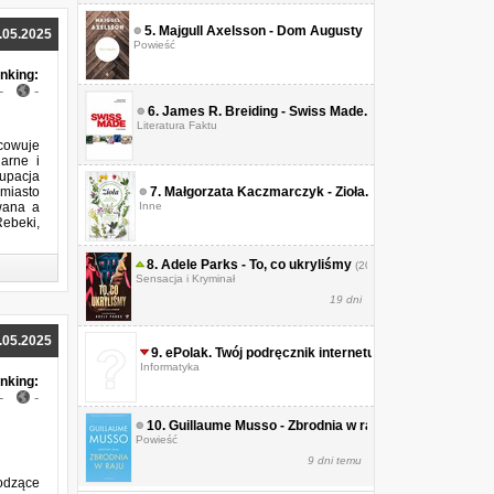
5.
Majgull Axelsson - Dom Augusty
powieść. Tom 2
(2016)
.05.2025
(2025)
Powieść
nking:
-
-
6.
James R. Breiding - Swiss Made. Nieznana historia 
Literatura Faktu
cowuje
arne i
upacja
 miasto
7.
Małgorzata Kaczmarczyk - Zioła. Dla smaku, zdrowia
wana a
Inne
ebeki,
8.
Adele Parks - To, co ukryliśmy
(2026)
Sensacja i Kryminał
19 dni
.05.2025
9.
ePolak. Twój podręcznik internetu
(2011)
Informatyka
nking:
-
-
10.
Guillaume Musso - Zbrodnia w raju
(2026)
Powieść
9 dni temu
hodzące