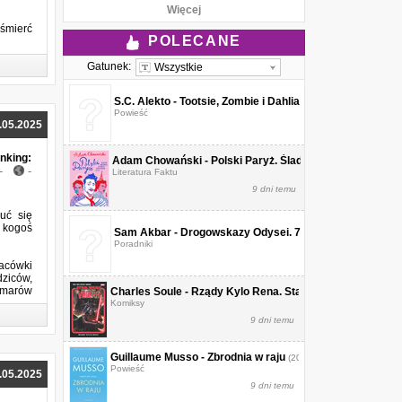
Więcej
 śmierć
POLECANE
Gatunek:
Wszystkie
S.C. Alekto - Tootsie, Zombie i Dahlia
(2026)
Powieść
.05.2025
nking:
Adam Chowański - Polski Paryż. Śladem malarek, pisarzy
-
-
Literatura Faktu
9 dni temu
uć się
 kogoś
Sam Akbar - Drogowskazy Odysei. 7 ponadczasowych lek
Poradniki
acówki
dziców,
zmarów
Charles Soule - Rządy Kylo Rena. Star Wars. Dziedzictw
awdziwe
Komiksy
9 dni temu
Guillaume Musso - Zbrodnia w raju
(2026)
Powieść
Część 1
.05.2025
(2025)
9 dni temu