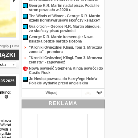
George R.R. Martin nadal pisze. Podał ile
stron powstało w 2020 r.
The Winds of Winter - George R.R. Martin
dzięki koronawirusowi skończy książkę?
Gra o tron – George R.R. Martin obiecuje,
że skończy pisać powieści
Sniper Elite 5
George R.R. Martin komentuje: Nowa
książka będzie bardzo złożona
zegóły
|
Lista
"Kroniki Gwiezdnej Klingi. Tom 3. Mroczna
zemsta" - premiera
IĄŻKI
"Kroniki Gwiezdnej Klingi. Tom 3. Mroczna
zemsta" - zapowiedź
lska
Nowa powieść Stephena Kinga powróci do
Castle Rock
Jo Nesbø powraca do Harry’ego Hole’a!
.05.2025
Polskie wydanie przed angielskim
George R.R. Martin o tym, jak długo będzie
nking:
Więcej
pisał Wichry zimy
-
-
Nowi "Zwiadowcy” tydzień później
REKLAMA
Przeczytaj fragment książki ''Szpieg''
Paulo Coelho
Przeczytaj fragment książki ''Karmelowa
mierza
jesień'' Aleksandry Tyl
. Wśród
"Istota zła" nadciąga
woli i
zystkie
"Operacja Dzień Wskrzeszenia" już za