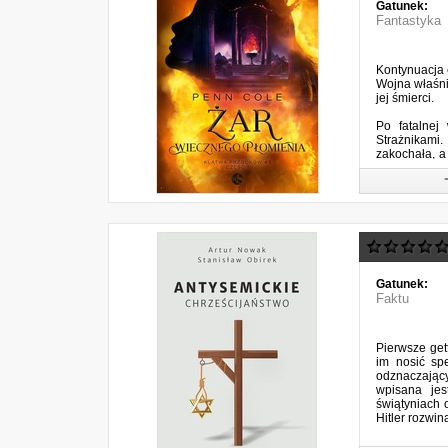
Gatunek:
Fantastyka
Kontynuacja
Wojna właśni
jej śmierci.
Po fatalnej
Strażnikami.
zakochała, a
musi ostroż
nawzajem.
Tajemnica jej
Gatunek:
Faktu
Pierwsze get
im nosić sp
odznaczający
wpisana jes
świątyniach 
Hitler rozwin
"Antysemickie