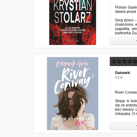
Florian Gader
stawia przed
Giną dzieci –
znaleziona 
zagadkę, ale
partnerka Zu
Gatunek:
Inne
River Conway
Stojąc w bal
się ze wstydu
bez wiedzy L
chłopaka. O r
I choć rozm
do pokonania