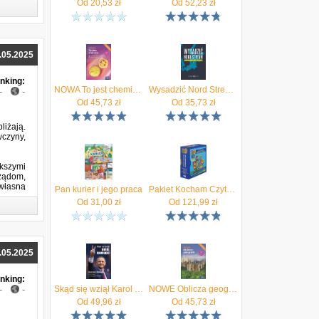
Od
20,53
zł
Od
52,23
zł
Część 2
.05.2025
(2025)
nking:
NOWA To jest chemia 2. Podręcznik. Liceum i technikum. Zakres podstawowy. Edycja 2024
Wysadzić Nord Stream. Sabotaż, który wstrząsnął światem - Bojan Pancevski
-
-
Od
45,73
zł
Od
35,73
zł
liżają.
wczyny,
kszymi
rządom,
 własną
Pan kurier i jego praca
Pakiet Kocham Czytać. Zeszyty 1-18 + poradnik i kolorowanka
Od
31,00
zł
Od
121,99
zł
 w życiu faceta
.05.2025
(2025)
nking:
-
-
Skąd się wziął Karol Nawrocki? prof. Nowak rozmawia z prezydentem Premiera
NOWE Oblicza geografii 2. Podręcznik. Liceum i technikum. Zakres podstawowy. Edycja 2024
Od
49,96
zł
Od
45,73
zł