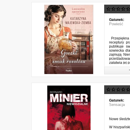
Gatunek:
Powieść
Przepiękna 
receptury p
publikuje s
sowiecka dla
zajmują Nie
prześladowa
załatwia jej p
Gatunek:
Sensacja
Nowe śledztw
W hiszpański