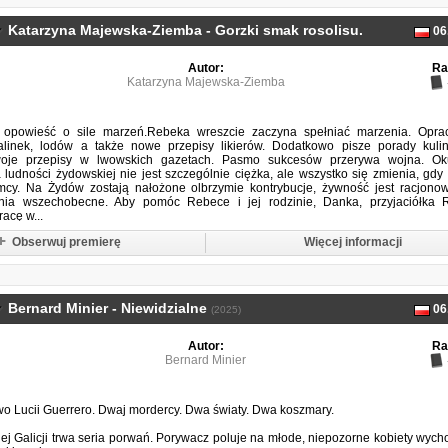
Katarzyna Majewska-Ziemba - Gorzki smak rosolisu. Lwowska o
06
Autor:
Ra
Katarzyna Majewska-Ziemba
opowieść o sile marzeń.Rebeka wreszcie zaczyna spełniać marzenia. Opra
ralinek, lodów a także nowe przepisy likierów. Dodatkowo pisze porady kulin
woje przepisy w lwowskich gazetach. Pasmo sukcesów przerywa wojna. Ok
 ludności żydowskiej nie jest szczególnie ciężka, ale wszystko się zmienia, gdy
mcy. Na Żydów zostają nałożone olbrzymie kontrybucje, żywność jest racjono
nia wszechobecne. Aby pomóc Rebece i jej rodzinie, Danka, przyjaciółka R
racę w...
Obserwuj premierę
Więcej informacji
Bernard Minier - Niewidzialne
06
(2025)
Autor:
Ra
Bernard Minier
o Lucii Guerrero. Dwaj mordercy. Dwa światy. Dwa koszmary.
ej Galicji trwa seria porwań. Porywacz poluje na młode, niepozorne kobiety wyc