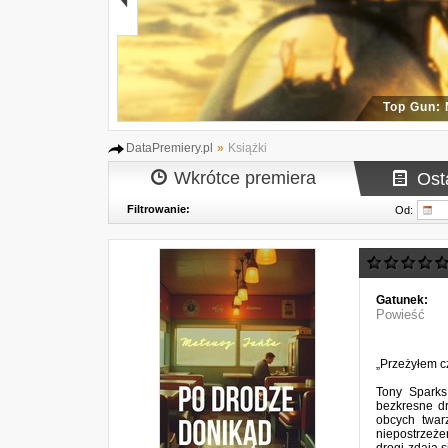
Top Gun:
DataPremiery.pl
»
Książki
Wkrótce premiera
Ost
Filtrowanie:
Od:
Gatunek:
Powieść
„Przeżyłem cz
Tony Sparks
bezkresne dr
obcych twar
niepostrzeżen