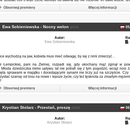
ię szeptać coś o jego życiu, którego od dawna już nie rozumie. Im dalej jedzie, tym
..
Obserwuj premierę
Więcej informacji
Ewa Sobieniewska - Nocny welon
05
(2025)
Autor:
Ra
Ewa Sobieniewska
ice wychodzą na jaw, kobieta musi mieć odwagę, by się z nimi zmierzyć…
rii Łempickiej, pani na Zielnej, rozpadł się, gdy ukochany mąż zginął w pow
 Młoda dziedziczka mimo upływu lat nie potrafi się z tym pogodzić, wciąż nosi ż
jęta sprawami w majątku i dorastającymi synami nie liczy już na szczęście. Czy
zystać szansę od losu na nowe i lepsze życie, czy też tęsknota za zmarłym męże
?
Obserwuj premierę
Więcej informacji
ara ochmistrzyni Róża w obliczu choroby zmuszona jest zmierzyć się z...
Krystian Stolarz - Przestań, proszę
06
(2025)
Autor:
Ra
Krystian Stolarz