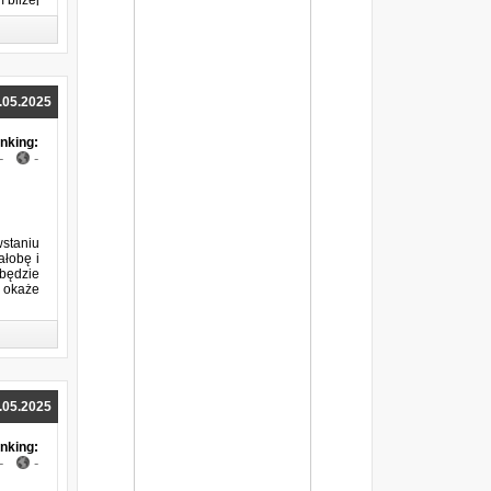
 bliżej
półtora tygodnia
"Siła niższa" z datą
Wichry zimy – wydawca komentuje
informacje o dacie premiery
''Wanda Chotomska. Nic nie mam do
ukrycia'' w sprzedaży od 14 września
.05.2025
Plotka: znamy datę premiery książki
Wichry zimy?
nking:
-
-
Do poczytania: "I wrzucą was w ogień"
Do poczytania: "NIgdziebądź"
Do poczytania: "Przeznaczenie Błazna"
Do poczytania: "Okrutny miecz"
staniu
Do poczytania: "Droga do Rzymu"
ałobę i
 będzie
Do poczytania: "Warcraft" - oficjalna
m okaże
powieść na podstawie filmu
"Naznaczeni" - młodzieżowy kryminał w
czerwcu
Nowy "Harry Potter" w Polsce!
George R.R. Martin publikuje nowy
fragment Wichrów zimy
.05.2025
nking:
-
-