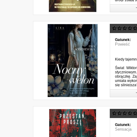
drogi zdają s
mu do pytań,.
Gatunek:
Powieść
Kiedy tajemn
Świat Wikto
styczniowym.
obrączkę. Za
umiała wykor
się silniejsza
Tymczasem st
Gatunek:
Sensacja