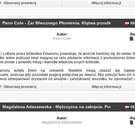
Obserwuj premierę
Więcej informacji
Penn Cole - Żar Wiecznego Płomienia. Klątwa przodków. Tom 3. 
06
Autor:
Ra
Penn Cole
i Luthera przez królestwa Emarionu powoduje, że jeszcze bardziej się do siebie zb
lko sobie podczas misji mającej na celu zdobycie informacji o pochodzeniu dzie
akie proste z powodu intryg i kłamstw władców innych królestw.
rionu wzięły Diem na celownik. Niektóre mogą okazać się najwię
cami, podczas gdy pozostałe pragną wyłącznie jej śmierci. Aby położyć kres ich 
usi odseparować przyjaciół od wrogów i zaryzykować wszystko, by zgromadzić
Obserwuj premierę
Więcej informacji
tężna postać...
Magdalena Adaszewska - Mężczyzna na zakręcie. Punkty zwrotne
06
Autor:
Ra
Magdalena Adaszewska