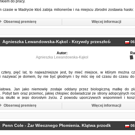
kiem do pracy.
czasie w Madrycie ktoś zabija milionerów i na miejscu zbrodni zostawia hasło:
Obserwuj premierę
Więcej informacji
Agnieszka Lewandowska-Kąkol - Krzywdy przeszłości
06
(2025)
Autor:
Ra
Agnieszka Lewandowska-Kąkol
cztery, pięć lat, to najważniejsze jest, by mieć miejsce, w którym można cz
 i nazywać je domem, by nie być głodnym i by móc się od czasu do czasu do
iatowa. Jan jako niemowlę zostaje oddany przez biologiczną matkę do pl
 Pobyt tam oraz przemoc, jakiej chłopiec doświadczał ze strony adopcyjnych ro
bą skutki w jego dorosłym życiu. Z powodu uporczywych wspomnień i kos
a prośbę żony, decyduje się na terapię, podczas której wychodzi na jaw jego pr
Obserwuj premierę
Więcej informacji
oraz...
Penn Cole - Żar Wiecznego Płomienia. Klątwa przodków. Tom 3. 
06