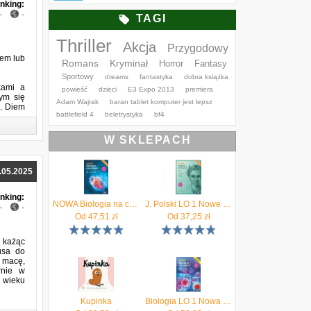
nking:
-
-
TAGI
Thriller
Akcja
Przygodowy
iem lub
Romans
Kryminał
Horror
Fantasy
Sportowy
dreams
fantastyka
dobra książka
kami a
powieść
dzieci
E3 Expo 2013
premiera
rym się
Adam Wajrak
baran tablet komputer jest lepsz
ę, Diem
battlefield 4
beletrystyka
bf4
d sobą
W SKLEPACH
.05.2025
nking:
NOWA Biologia na czasie 2. Podręcznik.Liceum i technikum. Zakres podstawowy. Edycja 2024
J. Polski LO 1 Nowe Ponad słowami cz.1 podr ZPiR
-
-
Od
47,51
zł
Od
37,25
zł
, każąc
usa do
a macę,
rnie w
X wieku
Kupinka
Biologia LO 1 Nowa Biologia na czasie podr ZR