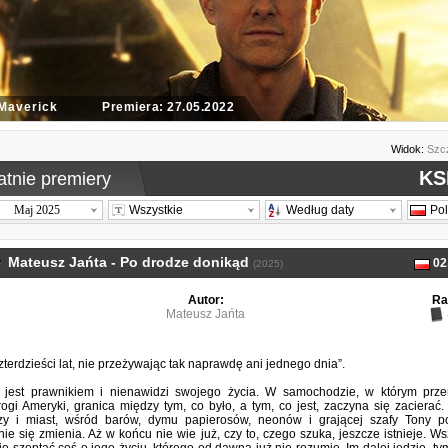
 Maverick
Premiera: 27.05.2022
Widok:
Szc
KS
atnie premiery
Maj 2025
Wszystkie
Według daty
Po
Mateusz Jańta - Po drodze donikąd
02
(2025)
Autor:
Ra
Mateusz Jańta
terdzieści lat, nie przeżywając tak naprawdę ani jednego dnia”.
 jest prawnikiem i nienawidzi swojego życia. W samochodzie, w którym prze
ogi Ameryki, granica między tym, co było, a tym, co jest, zaczyna się zacierać
zy i miast, wśród barów, dymu papierosów, neonów i grającej szafy Tony po
ie się zmienia. Aż w końcu nie wie już, czy to, czego szuka, jeszcze istnieje. Ws