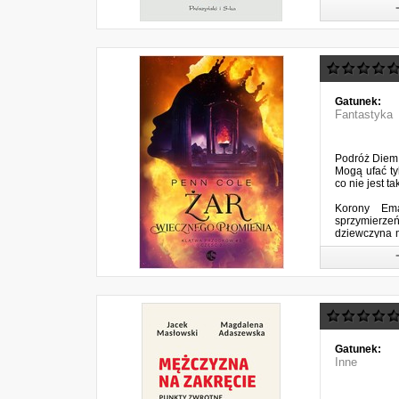
Gatunek:
Fantastyka
Podróż Diem 
Mogą ufać ty
co nie jest t
Korony Ema
sprzymierzeń
dziewczyna m
armię.
Tymczasem po
Gatunek:
Inne