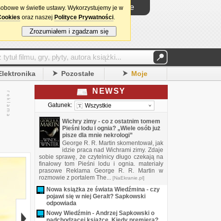
Logowanie
sobowe w świetle ustawy. Wykorzystujemy je w
Cookies
oraz naszej
Polityce Prywatności
.
Zrozumiałem i zgadzam się
Elektronika
Pozostałe
Moje
NEWSY
Gatunek:
Wszystkie
Wichry zimy - co z ostatnim tomem
Pieśni lodu i ognia? „Wiele osób już
pisze dla mnie nekrologi”
George R. R. Martin skomentował, jak
idzie praca nad Wichrami zimy. Zdaje
sobie sprawę, że czytelnicy długo czekają na
finałowy tom Pieśni lodu i ognia. materiały
prasowe Reklama George R. R. Martin w
rozmowie z portalem The...
[NaEkranie.pl]
Nowa książka ze świata Wiedźmina - czy
pojawi się w niej Geralt? Sapkowski
odpowiada
Nowy Wiedźmin - Andrzej Sapkowski o
nadchodzącej książce. Kiedy premiera?