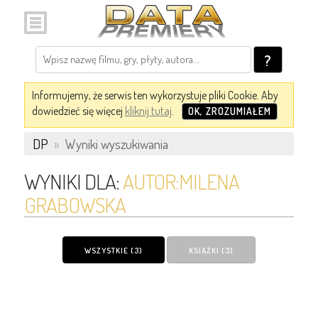
?
Informujemy, że serwis ten wykorzystuje pliki Cookie. Aby
dowiedzieć się więcej
kliknij tutaj
.
OK, ZROZUMIAŁEM
DP
»
Wyniki wyszukiwania
WYNIKI DLA:
AUTOR:MILENA
GRABOWSKA
WSZYSTKIE (3)
KSIĄŻKI (3)