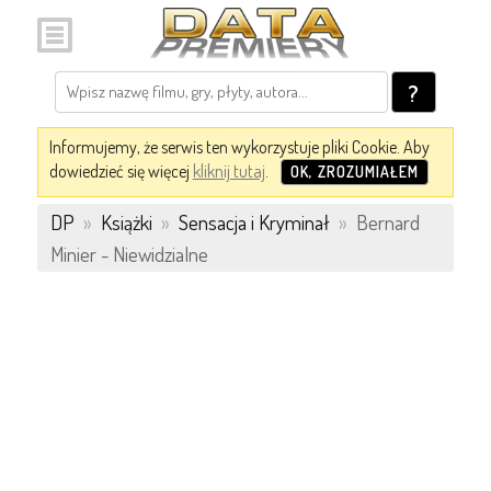
?
Informujemy, że serwis ten wykorzystuje pliki Cookie. Aby
dowiedzieć się więcej
kliknij tutaj
.
OK, ZROZUMIAŁEM
DP
»
Książki
»
Sensacja i Kryminał
»
Bernard
Minier - Niewidzialne