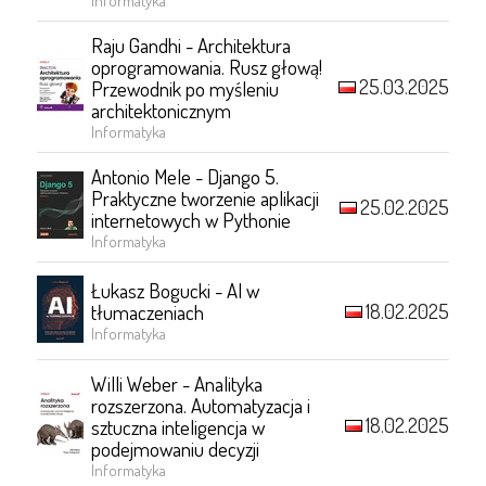
Raju Gandhi - Architektura
oprogramowania. Rusz głową!
25.03.2025
Przewodnik po myśleniu
architektonicznym
Informatyka
Antonio Mele - Django 5.
Praktyczne tworzenie aplikacji
25.02.2025
internetowych w Pythonie
Informatyka
Łukasz Bogucki - AI w
18.02.2025
tłumaczeniach
Informatyka
Willi Weber - Analityka
rozszerzona. Automatyzacja i
18.02.2025
sztuczna inteligencja w
podejmowaniu decyzji
Informatyka