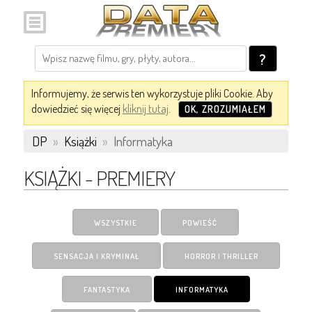
?
Informujemy, że serwis ten wykorzystuje pliki Cookie. Aby
dowiedzieć się więcej
kliknij tutaj
.
OK, ZROZUMIAŁEM
DP
»
Książki
»
Informatyka
KSIĄŻKI - PREMIERY
WSZYSTKIE
POWIEŚĆ
SENSACJA I KRYMINAŁ
HORROR I THRILLER
FANTASTYKA
INFORMATYKA