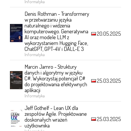
Informatyka
Denis Rothman - Transformery
w przetwarzaniu języka
naturalnego i widzenia
komputerowego. Generatywna
20.05.2025
AI oraz modele LLM z
wykorzystaniem Hugging Face,
ChatGPT, GPT-4V i DALL-E 3
Informatyka
Marcin Jamro - Struktury
danych i algorytmy w języku
C#. Wykorzystaj potencjał C#
25.03.2025
do projektowania efektywnych
aplikacji
Informatyka
Jeff Gothelf - Lean UX dla
zespołów Agile. Projektowane
25.03.2025
doskonałych wrażeń
użytkownika
Informatyka