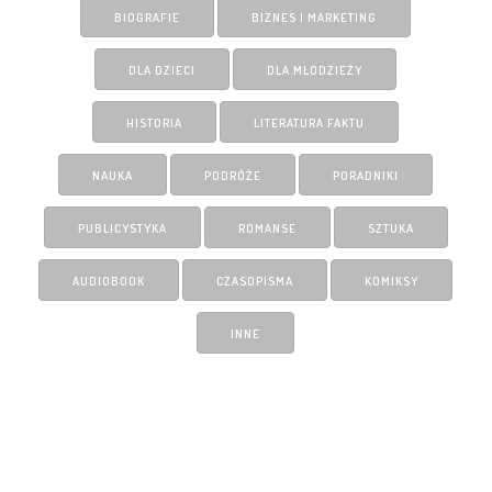
BIOGRAFIE
BIZNES I MARKETING
DLA DZIECI
DLA MŁODZIEŻY
HISTORIA
LITERATURA FAKTU
NAUKA
PODRÓŻE
PORADNIKI
PUBLICYSTYKA
ROMANSE
SZTUKA
AUDIOBOOK
CZASOPISMA
KOMIKSY
INNE