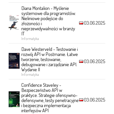
Diana Montalion - Myślenie
systemowe dla programistów.
Nieliniowe podejście do
03.06.2025
złożoności i
nieprzewidywalności w branży
IT
Informatyka
Dave Westerveld - Testowanie i
rozwój API w Postmanie. Łatwe
tworzenie, testowanie,
03.06.2025
debugowanie i zarządzanie API.
Wydanie II
Informatyka
Confidence Staveley -
Bezpieczeństwo API w
praktyce. Strategie ofensywno-
03.06.2025
defensywne, testy penetracyjne
i bezpieczna implementacja
interfejsów API