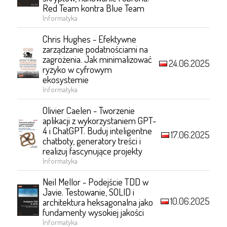
Red Team kontra Blue Team
Informatyka
Chris Hughes - Efektywne
zarządzanie podatnościami na
zagrożenia. Jak minimalizować
24.06.2025
ryzyko w cyfrowym
ekosystemie
Informatyka
Olivier Caelen - Tworzenie
aplikacji z wykorzystaniem GPT-
4 i ChatGPT. Buduj inteligentne
17.06.2025
chatboty, generatory treści i
realizuj fascynujące projekty
Informatyka
Neil Mellor - Podejście TDD w
Javie. Testowanie, SOLID i
10.06.2025
architektura heksagonalna jako
fundamenty wysokiej jakości
Informatyka