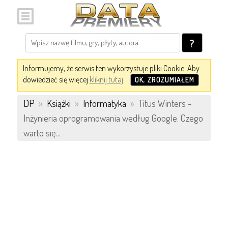
?
Informujemy, że serwis ten wykorzystuje pliki Cookie. Aby
dowiedzieć się więcej
kliknij tutaj
.
OK, ZROZUMIAŁEM
DP
»
Książki
»
Informatyka
»
Titus Winters -
Inżynieria oprogramowania według Google. Czego
warto się...