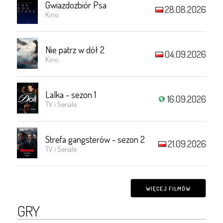
Gwiazdozbiór Psa
28.08.2026
Kino
Nie patrz w dół 2
04.09.2026
Kino
Lalka - sezon 1
16.09.2026
TV i Seriale
Strefa gangsterów - sezon 2
21.09.2026
TV i Seriale
WIĘCEJ FILMÓW
GRY