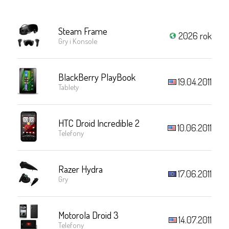
Steam Frame
2026 rok
Gry i Konsole
BlackBerry PlayBook
19.04.2011
Tablety
HTC Droid Incredible 2
10.06.2011
Telefony
Razer Hydra
17.06.2011
Gry
Motorola Droid 3
14.07.2011
Telefony