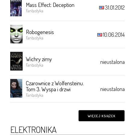
Mass Effect: Deception
31.01.2012
Fantastyka
Robogenesis
10.06.2014
Fantastyka
Wichry zimy
nieustalona
Fantastyka
Czarownice z Wolfensteinu.
nieustalona
Tom 3. Wyspa i drzwi
Fantastyka
WIĘCEJ KSIĄŻEK
ELEKTRONIKA