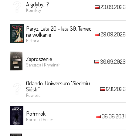
A gdyby…?
23.09.2026
Komiksy
Paryż. Lata 20 - lata 30. Taniec
29.09.2026
na wulkanie
Historia
Zaproszenie
30.09.2026
Sensacja i Kryminał
Orlando. Uniwersum "Siedmiu
12.11.2026
Sióstr"
Powieść
Półmrok
06.06.2031
Horror i Thriller