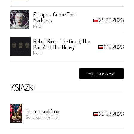
Europe - Come This
25.09.2026
Madness
Metal
Rebel Riot - The Good, The
11.10.2026
Bad And The Heavy
Metal
WIĘCEJ MUZYKI
KSIĄŻKI
To, co ukryliśmy
26.08.2026
Sensacja i Kryminał