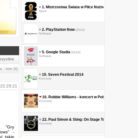
1.
Mistrzostwa Świata w Piłce Nożnej 2026
Sport
2.
PlayStation Now
(2014)
Software
5.
Google Stadia
(2019)
Software
szystkie
ja
Inne
[X]
10.
Seven Festival 2014
Koncerty
15:29:21
16.
Robbie Williams - koncert w Polsce
(2017)
Koncerty
22.
Paul Simon & Sting: On Stage Together
Koncerty
t. "Gry
ows" -
ć takie