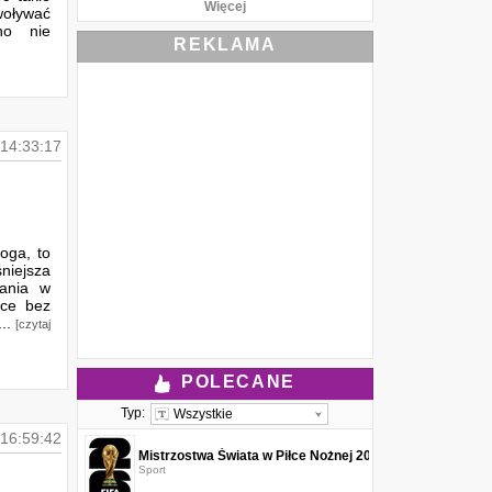
Więcej
oływać
dno nie
REKLAMA
14:33:17
!
oga, to
niejsza
rania w
sce bez
...
[czytaj
POLECANE
Typ:
Wszystkie
16:59:42
Mistrzostwa Świata w Piłce Nożnej 2026
Sport