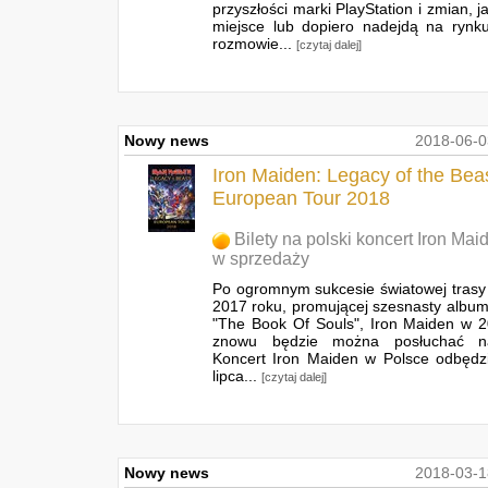
przyszłości marki PlayStation i zmian, j
miejsce lub dopiero nadejdą na rynk
rozmowie...
[czytaj dalej]
Nowy news
2018-06-0
Iron Maiden: Legacy of the Beas
European Tour 2018
Bilety na polski koncert Iron Mai
w sprzedaży
Po ogromnym sukcesie światowej trasy
2017 roku, promującej szesnasty album
"The Book Of Souls", Iron Maiden w 
znowu będzie można posłuchać n
Koncert Iron Maiden w Polsce odbędz
lipca...
[czytaj dalej]
Nowy news
2018-03-1