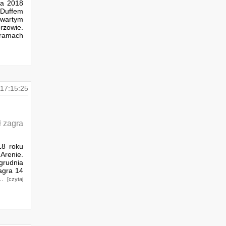
ca 2018
 Duffem
wartym
zowie.
ramach
17:15:25
ł zagra
18 roku
Arenie.
grudnia
agra 14
...
[czytaj