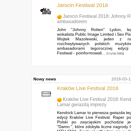
Jarocin Festiwal 2018
Jarocin Festiwal 2018: Johnny R
ambasadorem
John "Johnny Rotten" Lydon, leg
wokalista Public Image Limited i Sex Pis
Wojtek Mazolewski, jeden z najb
rozchwytywanych polskich muzykó
ambasadorami tegorocznej edycji
Festiwal - poinformowali...
[czytaj dalej]
Nowy news
2018-03-1
Kraków Live Festival 2018
Kraków Live Festival 2018: Kend
Lamar gwiazdą imprezy
Kendrick Lamar to pierwsza gwiazda te
edycji Kraków Live Festival. Raper p
Polski po zwycięskim pochodzie je
"Damn.", które zdobyła liczne nagrody