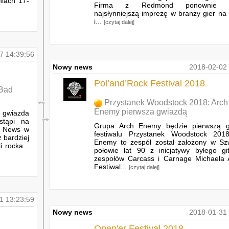
iach 17-
Firma z Redmond ponownie ot
najsłynniejszą imprezę w branży gier na 
i...
[czytaj dalej]
7 14:39:56
Nowy news
2018-02-02 
Pol’and’Rock Festival 2018
 Bad
Przystanek Woodstock 2018: Arch
Enemy pierwsza gwiazdą
a gwiazda
stąpi na
Grupa Arch Enemy będzie pierwszą g
r. News w
festiwalu Przystanek Woodstock 201
z bardziej
Enemy to zespół został założony w Sz
 rocka...
połowie lat 90 z inicjatywy byłego git
zespołów Carcass i Carnage Michaela 
Festiwal...
[czytaj dalej]
1 13:23:59
Nowy news
2018-01-31 
Open'er Festival 2018