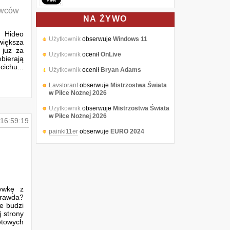
awców
NA ŻYWO
 Hideo
Użytkownik
obserwuje
Windows 11
większa
 już za
Użytkownik
ocenił
OnLive
bierają
cichu...
Użytkownik
ocenił
Bryan Adams
Lavstorant
obserwuje
Mistrzostwa Świata
w Piłce Nożnej 2026
Użytkownik
obserwuje
Mistrzostwa Świata
w Piłce Nożnej 2026
16:59:19
painki11er
obserwuje
EURO 2024
Użytkownik
obserwuje
EURO 2024
Użytkownik
obserwuje
Letnie Igrzyska
Olimpijskie 2024
Użytkownik
obserwuje
Mistrzostwa Świata
ywkę z
w Piłce Nożnej 2026
rawda?
e budzi
Użytkownik
obserwuje
EURO 2024
 strony
etowych
Użytkownik
obserwuje
Mistrzostwa Świata