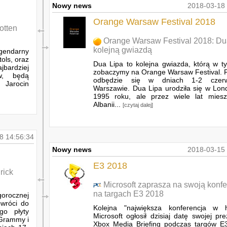
Nowy news
2018-03-18 
Orange Warsaw Festival 2018
otten
Orange Warsaw Festival 2018: Du
kolejną gwiazdą
endarny
tols, oraz
Dua Lipa to kolejna gwiazda, którą w t
ardziej
zobaczymy na Orange Warsaw Festival. F
w, będą
odbędzie się w dniach 1-2 cze
 Jarocin
Warszawie. Dua Lipa urodziła się w Lon
1995 roku, ale przez wiele lat mies
Albanii...
[czytaj dalej]
8 14:56:34
Nowy news
2018-03-15 
E3 2018
rick
Microsoft zaprasza na swoją konfe
na targach E3 2018
gorocznej
owróci do
Kolejna "największa konferencja w his
go płyty
Microsoft ogłosił dzisiaj datę swojej pre
 Grammy i
Xbox Media Briefing podczas targów E