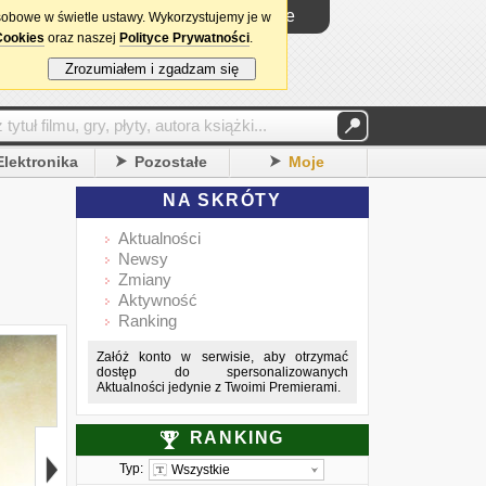
Logowanie
sobowe w świetle ustawy. Wykorzystujemy je w
Cookies
oraz naszej
Polityce Prywatności
.
Zrozumiałem i zgadzam się
Elektronika
Pozostałe
Moje
NA SKRÓTY
Aktualności
Newsy
Zmiany
Aktywność
Ranking
Załóż konto w serwisie, aby otrzymać
dostęp do spersonalizowanych
Aktualności jedynie z Twoimi Premierami.
RANKING
Typ:
Wszystkie