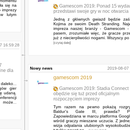
momentu
ła się na
Gamescom 2019: Ponad 15 wyd
o imprezy
przedstawi swoje gry w noc otwarcia
 w lutym
Jedną z głównych gwiazd będzie zaś
Kojima ze swoim Death Stranding. Naj
impreza naszej branży - Gamescom -
pasem, zrozumiałe więc, że gracze prze
już z niecierpliwości nogami. Wszyscy po 
[czytaj dalej]
7 16:59:28
7
Nowy news
2019-08-07 
ne dla
gamescom 2019
aleko...
gów gier
Gamescom 2019: Stadia Connect
dę udaną.
obędzie się tuż przed oficjalnym
nferencji
rozpoczęciem imprezy
, może...
Tym razem na pewno pokażą rozgr
Baldur's Gate III, prawda? P
Zapowiedziana w marcu platforma Googl
wśród graczy mieszane uczucia. Z jednej
wizja odpalania ulubionych wysokobudż