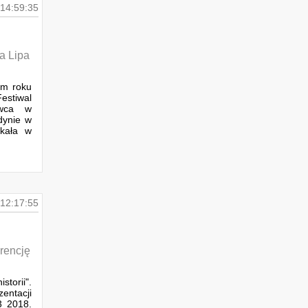
14:59:35
a Lipa
ym roku
estiwal
rwca w
dynie w
zkała w
12:17:55
rencję
torii".
zentacji
3 2018.