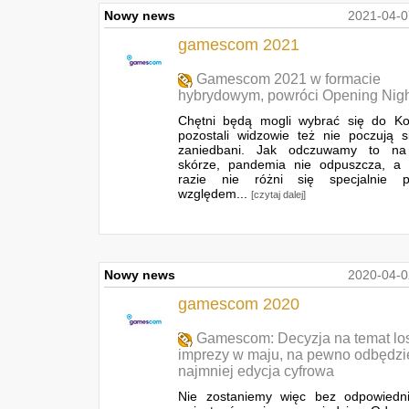
Nowy news
2021-04-0
gamescom 2021
Gamescom 2021 w formacie
hybrydowym, powróci Opening Nigh
Chętni będą mogli wybrać się do Kol
pozostali widzowie też nie poczują s
zaniedbani. Jak odczuwamy to na
skórze, pandemia nie odpuszcza, a
razie nie różni się specjalnie 
względem...
[czytaj dalej]
Nowy news
2020-04-0
gamescom 2020
Gamescom: Decyzja na temat l
imprezy w maju, na pewno odbędzie
najmniej edycja cyfrowa
Nie zostaniemy więc bez odpowiednie