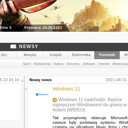
Top Gun: Maverick
Premiera: 27.05.2022
NEWSY
Gry
Muzyka
Książki
Elektronika
Pozostałe
W
Sport
Wydarzenia
Kultura
Koncerty
Software
Internet
Motoryzac
5 23:24:16
Nowy news
2021-08-31 
Windows 11
Windows 11 nadchodzi. Będzie
najlepszym Windowsem do grania w
historii [WIDEO]
Tak przynajmniej obiecuje Microsof
zawsze były podstawą systemu Wind
czytamy na oficjalnym blogu firmy i cho