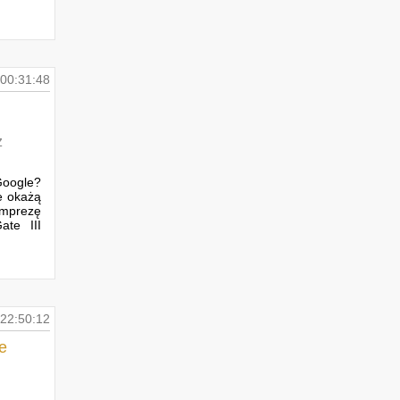
w Piłce Nożnej 2026
Użytkownik
obserwuje
EURO 2024
piotrus
ocenił
Google Stadia
00:31:48
Użytkownik
obserwuje
Google Stadia
z
Google?
ie okażą
imprezę
ate III
22:50:12
e