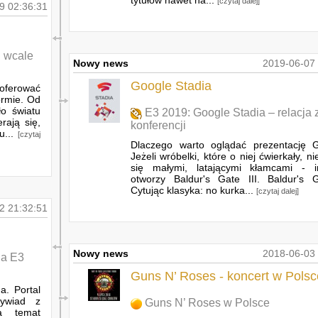
tytułów nawet na...
[czytaj dalej]
9 02:36:31
u wcale
Nowy news
2019-06-07 
Google Stadia
oferować
ormie. Od
o światu
E3 2019: Google Stadia – relacja 
rają się,
konferencji
u...
[czytaj
Dlaczego warto oglądać prezentację 
Jeżeli wróbelki, które o niej ćwierkały, n
się małymi, latającymi kłamcami - 
otworzy Baldur's Gate III. Baldur's G
Cytując klasyka: no kurka...
[czytaj dalej]
2 21:32:51
Nowy news
2018-06-03 
na E3
Guns N’ Roses - koncert w Polsc
a. Portal
wywiad z
Guns N’ Roses w Polsce
 temat