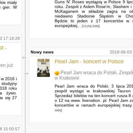
Guns N' Roses wystąpią w Polsce 9 lip
akie miały
roku. Zespół z Axlem Rose'm, Slashem i
u gier. W
McKaganem w składzie zagra na ot
niedawno Stadionie Śląskim w Chor
Będzie to jeden z 17 koncertów w 
europejskiej...
[czytaj dalej]
3 17:18:28
t -
Nowy news
2018-06-03 
Pearl Jam - koncert w Polsce
den już
Pearl Jam wraca do Polski. Zespó
w Krakowie
 w 2016 i
 studyjny
Pearl Jam wraca do Polski. 3 lipca 20
2018 roku
zespół wystąpi w krakowskiej Tauron 
a żywo.
Sprzedaż biletów na ten koncert rusza 8 
ie się 27
o 12 na www. livenation. pl. Pearl Jam z
koncertów w ramach europejskiej trasy
dalej]
8 15:00:57