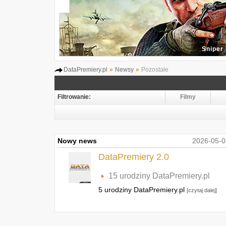
2
DataPremiery.pl
»
Newsy
»
Pozostałe
Filtrowanie:
Filmy
Nowy news
2026-05-0
DataPremiery 2.0
15 urodziny DataPremiery.pl
5 urodziny DataPremiery.pl
[czytaj dalej]