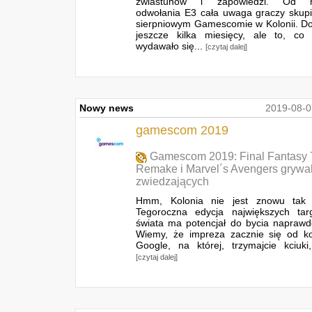
zwiastunów i zapowiedzi. Od 
odwołania E3 cała uwaga graczy skupi
sierpniowym Gamescomie w Kolonii. D
jeszcze kilka miesięcy, ale to, co
wydawało się...
[czytaj dalej]
Nowy news
2019-08-0
gamescom 2019
Gamescom 2019: Final Fantasy 
Remake i Marvel´s Avengers grywal
zwiedzających
Hmm, Kolonia nie jest znowu tak d
Tegoroczna edycja największych tar
świata ma potencjał do bycia napraw
Wiemy, że impreza zacznie się od ko
Google, na której, trzymajcie kciuki
[czytaj dalej]