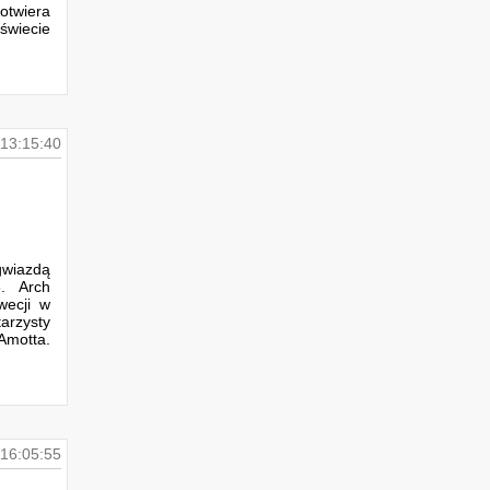
wiera
świecie
13:15:40
wiazdą
8. Arch
wecji w
arzysty
Amotta.
16:05:55