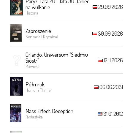
Paryż. Lata 20 - lata 30. Taniec
29.09.2026
na wulkanie
Historia
Zaproszenie
30.09.2026
Sensacja i Kryminał
Orlando. Uniwersum "Siedmiu
12.11.2026
Sióstr"
Powieść
Półmrok
06.06.2031
Horror i Thriller
Mass Effect: Deception
31.01.2012
Fantastyka