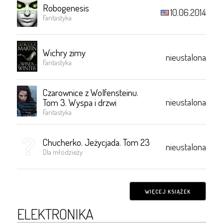
Robogenesis
10.06.2014
Fantastyka
Wichry zimy
nieustalona
Fantastyka
Czarownice z Wolfensteinu.
nieustalona
Tom 3. Wyspa i drzwi
Fantastyka
Chucherko. Jeżycjada. Tom 23
nieustalona
Dla młodzieży
WIĘCEJ KSIĄŻEK
ELEKTRONIKA