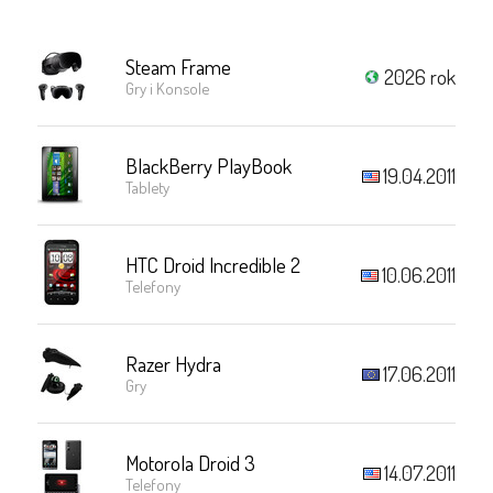
Steam Frame
2026 rok
Gry i Konsole
BlackBerry PlayBook
19.04.2011
Tablety
HTC Droid Incredible 2
10.06.2011
Telefony
Razer Hydra
17.06.2011
Gry
Motorola Droid 3
14.07.2011
Telefony