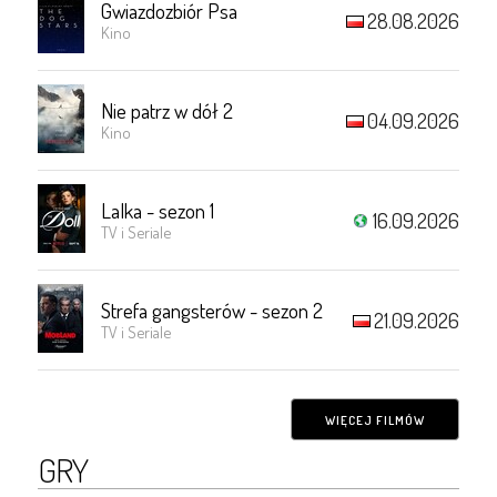
Gwiazdozbiór Psa
28.08.2026
Kino
Nie patrz w dół 2
04.09.2026
Kino
Lalka - sezon 1
16.09.2026
TV i Seriale
Strefa gangsterów - sezon 2
21.09.2026
TV i Seriale
WIĘCEJ FILMÓW
GRY