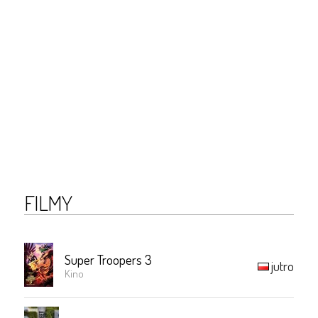
FILMY
Super Troopers 3
jutro
Kino