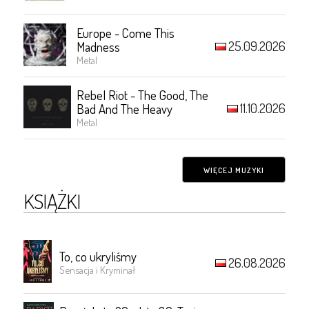
Europe - Come This
25.09.2026
Madness
Metal
Rebel Riot - The Good, The
11.10.2026
Bad And The Heavy
Metal
WIĘCEJ MUZYKI
KSIĄŻKI
To, co ukryliśmy
26.08.2026
Sensacja i Kryminał