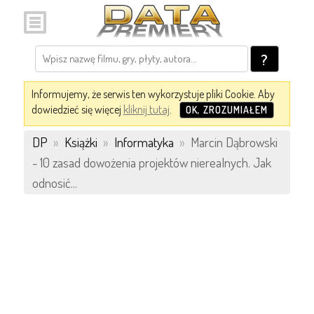
?
Informujemy, że serwis ten wykorzystuje pliki Cookie. Aby
dowiedzieć się więcej
kliknij tutaj
.
OK, ZROZUMIAŁEM
DP
»
Książki
»
Informatyka
»
Marcin Dąbrowski
- 10 zasad dowożenia projektów nierealnych. Jak
odnosić...