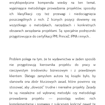
encyklopedyczne kompendia wiedzy na ten temat,
wyjaśniające metodologie prowadzenia projektów, sposoby
ich klasyfikacji czy też przewagi i niedociągnięcia
poszczególnych z nich. Z licznych pozycji dowiemy się
wszystkiego o metodykach, narzędziach i konkretnych
obszarach zarządzania projektami. Są specjalnie podręczniki
przygotowujące do certyfikacji PMI, Prince2, IPMA i innych…
Problem polega na tym, że te wydawnictwa w żaden sposób
nie przygotowują kierownika projektu do pracy w
rzeczywistym środowisku biznesowym i z prawdziwym
klientem. Dlatego zamysłem autora tej książki było, by
stanowiła ona zbiór kluczowych zasad, które powinno się
stosować, aby „dowozić” trudne i nierealne projekty. Zasady
te są niezależne od wybranej metodyki czy metodologii
prowadzenia projektu ― pozostają wobec nich
komplementarne i pomagają z sukcesem kończyć nawet te