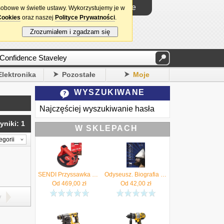
Logowanie
sobowe w świetle ustawy. Wykorzystujemy je w
Cookies
oraz naszej
Polityce Prywatności
.
Zrozumiałem i zgadzam się
Elektronika
Pozostałe
Moje
WYSZUKIWANE
Najczęściej wyszukiwanie hasła
yniki: 1
W SKLEPACH
egorii
SENDI Przyssawka do płytek automatyczna próżniowa ASC-21 NG - Autoryzowany Dystrybutor
Odyseusz. Biografia nieautoryzowana
Od
469,00
zł
Od
42,00
zł
y