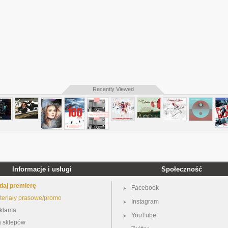
Recently Viewed
Informacje i usługi
Społeczność
daj premierę
Facebook
teriały prasowe/promo
Instagram
klama
YouTube
a sklepów