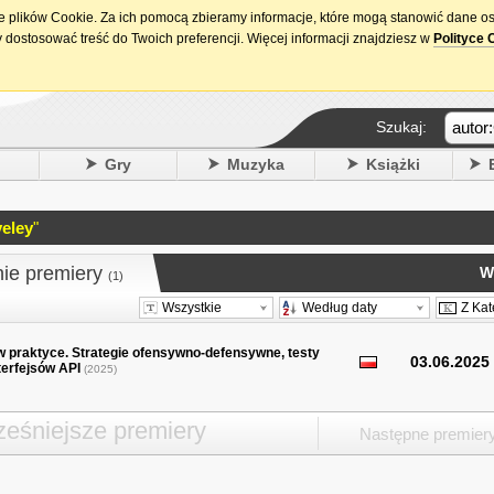
ie plików Cookie. Za ich pomocą zbieramy informacje, które mogą stanowić dane o
15. urodziny DataPremiery.pl
 dostosować treść do Twoich preferencji. Więcej informacji znajdziesz w
Polityce 
Szukaj:
y
Gry
Muzyka
Książki
veley
"
nie premiery
W
(1)
Wszystkie
Według daty
Z Kat
w praktyce. Strategie ofensywno-defensywne, testy
03.06.2025
terfejsów API
(2025)
eśniejsze premiery
Następne premier