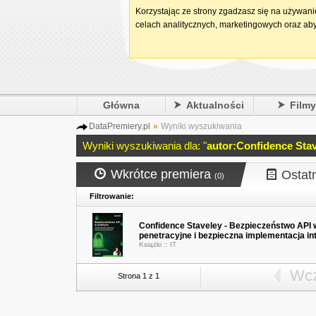
Korzystając ze strony zgadzasz się na używan
celach analitycznych, marketingowych oraz aby
Główna
Aktualności
Film
DataPremiery.pl
»
Wyniki wyszukiwania
Wyniki wyszukiwania dla: "
autor:Confidence Sta
Wkrótce premiera
Ostat
(0)
Filtrowanie:
Confidence Staveley - Bezpieczeństwo API 
penetracyjne i bezpieczna implementacja in
Książki ::
IT
Wcz
Strona 1 z 1