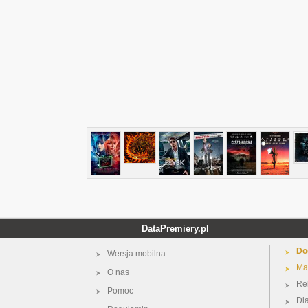
DataPremiery.pl
Do
Wersja mobilna
Ma
O nas
Re
Pomoc
Dl