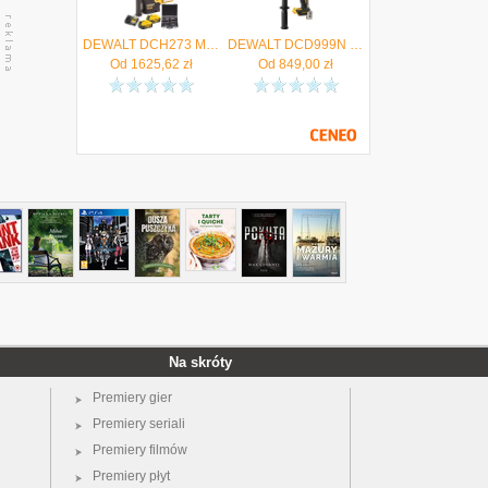
DEWALT DCH273 Młotowiertarka SDS+ 18V 2x 5Ah ładowarka + Zestaw dłut, wierteł 11el. - Autoryzowany Dystrybutor
DEWALT DCD999N Wiertarko-wkrętarka udarowa 18V 126Nm "body" - Autoryzowany Dystrybutor
Od
1625,62
zł
Od
849,00
zł
Na skróty
Premiery gier
Premiery seriali
Premiery filmów
Premiery płyt