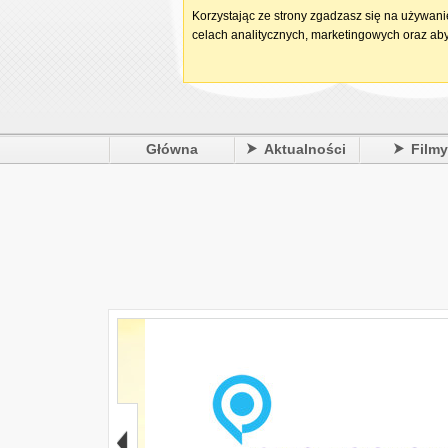
Korzystając ze strony zgadzasz się na używan
celach analitycznych, marketingowych oraz aby
Główna
Aktualności
Film