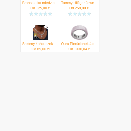
Bransoletka miedziana męska magnetyczna zdrowotna z krzyżem Blingart
Tommy Hilfiger Jewels WILD 2790604
Od
125,00
zł
Od
259,80
zł
Srebrny Łańcuszek Z Krzyżykiem Męski Łańcuch Pełny Krzyż Diamentowany
Oura Pierścionek 4 ceramiczny – płatek – rozmiar 13 – Smart Ring – określić swój rozmiar przed zakupem
Od
89,00
zł
Od
1336,04
zł
NA ŻYWO
Użytkownik
obserwuje
Windows 11
Użytkownik
ocenił
OnLive
Użytkownik
ocenił
Bryan Adams
Lavstorant
obserwuje
Mistrzostwa Świata
w Piłce Nożnej 2026
Użytkownik
obserwuje
Mistrzostwa Świata