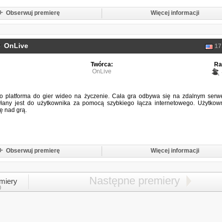
Obserwuj premierę
Więcej informacji
OnLive
17
Twórca:
Ra
OnLive
to platforma do gier wideo na życzenie. Cała gra odbywa się na zdalnym serw
yłany jest do użytkownika za pomocą szybkiego łącza internetowego. Użytkow
ę nad grą.
Obserwuj premierę
Więcej informacji
Następne premiery
miery
)