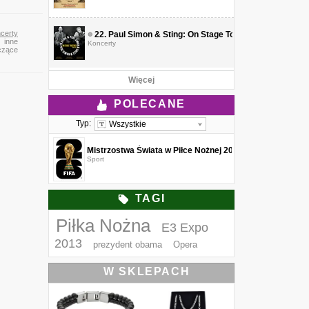
certy
22.
Paul Simon & Sting: On Stage Together
e inne
Koncerty
yczące
Więcej
POLECANE
Typ:
Wszystkie
Mistrzostwa Świata w Piłce Nożnej 2026
Sport
TAGI
Piłka Nożna
E3 Expo
2013
prezydent obama
Opera
W SKLEPACH