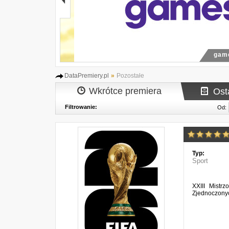
gamesc
DataPremiery.pl
»
Pozostałe
Wkrótce premiera
Ost
Filtrowanie:
Od:
Typ:
Sport
XXIII Mistr
Zjednoczony