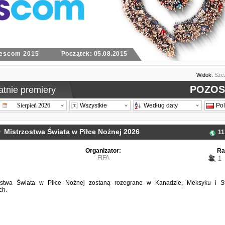
om 2015
Początek: 05.08.2015
Widok:
Szc
POZOS
atnie premiery
Sierpień 2026
Wszystkie
Według daty
Po
Mistrzostwa Świata w Piłce Nożnej 2026
11
Organizator:
Ra
FIFA
1
zostwa Świata w Piłce Nożnej zostaną rozegrane w Kanadzie, Meksyku i S
ch.