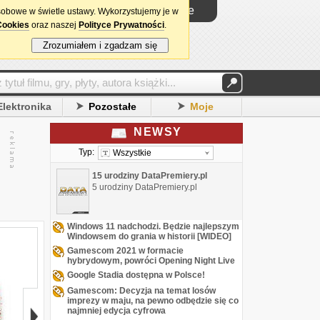
Logowanie
sobowe w świetle ustawy. Wykorzystujemy je w
Cookies
oraz naszej
Polityce Prywatności
.
Zrozumiałem i zgadzam się
Elektronika
Pozostałe
Moje
NEWSY
Typ:
Wszystkie
15 urodziny DataPremiery.pl
5 urodziny DataPremiery.pl
Windows 11 nadchodzi. Będzie najlepszym
Windowsem do grania w historii [WIDEO]
Gamescom 2021 w formacie
hybrydowym, powróci Opening Night Live
Google Stadia dostępna w Polsce!
Gamescom: Decyzja na temat losów
imprezy w maju, na pewno odbędzie się co
najmniej edycja cyfrowa