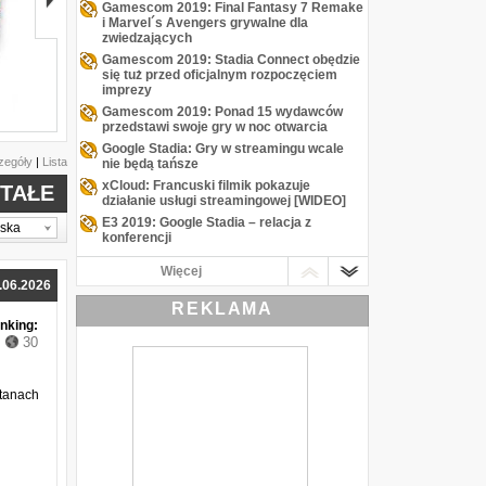
Gamescom 2019: Final Fantasy 7 Remake
i Marvel´s Avengers grywalne dla
zwiedzających
Gamescom 2019: Stadia Connect obędzie
się tuż przed oficjalnym rozpoczęciem
imprezy
Gamescom 2019: Ponad 15 wydawców
Podpalaczka
przedstawi swoje gry w noc otwarcia
Google Stadia: Gry w streamingu wcale
zegóły
|
Lista
nie będą tańsze
xCloud: Francuski filmik pokazuje
TAŁE
działanie usługi streamingowej [WIDEO]
E3 2019: Google Stadia – relacja z
lska
konferencji
Sony tłumaczy brak konferencji na E3
Więcej
2019
.06.2026
Microsoft zaprasza na swoją konferencję
REKLAMA
na targach E3 2018
nking:
Jarocin Festiwal 2018: Johnny Rotten
30
ambasadorem
Open'er 2018: Nick Cave & The Bad
Seeds kolejną gwiazdą festiwalu
tanach
Kraków Live Festival 2018: Kendrick
Lamar gwiazdą imprezy
Fever Ray gwiazdą festiwalu Tauron Nowa
Muzyka
Przystanek Woodstock 2018: Arch Enemy