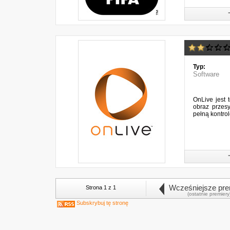
Typ:
Software
OnLive jest 
obraz przes
pełną kontrol
Wcześniejsze pre
Strona 1 z 1
(ostatnie premiery
Subskrybuj tę stronę