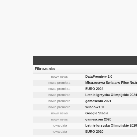
Filtrowanie:
nowy news
DataPremiery 2.0
nowa premiera
Mistrzostwa Świata w Piłce Noż
nowa premiera
EURO 2024
nowa premiera
Letnie Igrzyska Olimpijskie 2024
nowa premiera
gamescom 2021
nowa premiera
Windows 11
nowy news
Google Stadia
nowy news
gamescom 2020
nowa data
Letnie Igrzyska Olimpijskie 2020
nowa data
EURO 2020