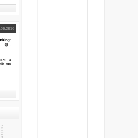
pierwsza gwiazdą
Open'er 2018: Arctic Monkeys kolejną
gwiazdą
Audioriver 2018: Bonobo, Ben Klock,
Helena Hauff i inni na festiwalu
.06.2010
Tauron Life Festival Oświęcim 2018:
wystąpi Santana
nking:
Orange Warsaw Festival 2018: Dua Lipa
-
-
kolejną gwiazdą
Metalmania 2018: Wolf Spider, Skyclad,
Mekong Delta i Blaze of Perdition
dołączają do składu
erze, a
nik ma
Przystanek Woodstock 2018: Lao Che
pierwszą gwiazdą
Napalm Death, Inverted Mind i Kult Mogił
kolejnymi artystami Metalmanii 2018
Pearl Jam wraca do Polski. Zespół zagra w
Krakowie
Bullet For My Valentine dołączają do
Impact Festival 2018
Bilety na polski koncert Iron Maiden już w
sprzedaży
Guns N’ Roses w Polsce
IMPACT FESTIVAL 2018: bilety trafiły do
sprzedaży