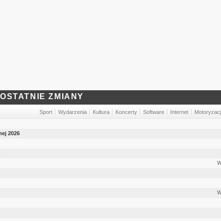
OSTATNIE ZMIANY
Sport
Wydarzenia
Kultura
Koncerty
Software
Internet
Motoryzac
nej 2026
W
W