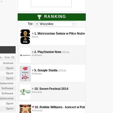
RANKING
Typ:
Wszystkie
1.
Mistrzostwa Świata w Piłce Nożnej 2026
Sport
2.
PlayStation Now
(2014)
Software
ja
Inne
[X]
Internet
Sport
5.
Google Stadia
(2019)
Sport
Software
Sport
ydarzenia
Software
10.
Seven Festival 2014
Koncerty
Software
ydarzenia
Sport
16.
Robbie Williams - koncert w Polsce
(2017)
Sport
Koncerty