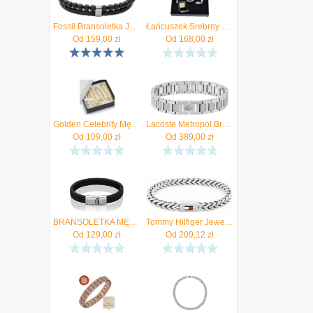
Fossil Bransoletka JF02763040
Łańcuszek Srebrny 925 Pancerka 3.8 MM. Grawer
Od
159,00
zł
Od
168,00
zł
Golden Celebrity Męski Złoty Łańcuszek Pancerka Solidny 6mm Dedykacja
Lacoste Metropol Bransoletka Srebrny 17 cm
Od
109,00
zł
Od
389,00
zł
BRANSOLETKA MĘSKA SKÓRZANA B-03
Tommy Hilfiger Jewelry Bransoletka męska 2790647 | Dostawa 24h Kod rabatowy: NASTART Autoryzowany sklep Oryginalne opakowanie
Od
129,00
zł
Od
209,12
zł