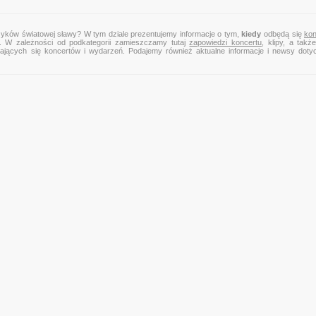
yków światowej sławy? W tym dziale prezentujemy informacje o tym,
kiedy
odbędą się
kon
. W zależności od podkategorii zamieszczamy tutaj
zapowiedzi koncertu
, klipy, a takż
bliżających się koncertów i wydarzeń. Podajemy również aktualne informacje i newsy dot