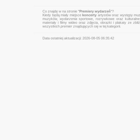
Co znajdę w na stronie "
Premiery wydarzeń
"?
Kiedy będą miały miejsce
koncerty
artystów oraz występy muz
muzyków,
wydarzenia
sportowe, rozrywkowe oraz kulturalne
materiały i filmy wideo oraz zdjęcia, obrazki i plakaty ze z
wszystkich
premier
znajdujących się w tej kategorii.
Data ostatniej aktualizacji:
2026-08-05 06:35:42