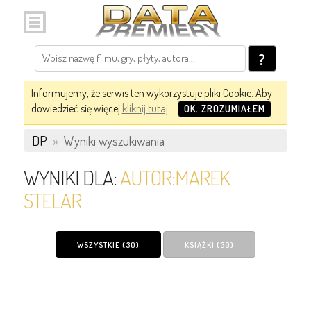
?
Informujemy, że serwis ten wykorzystuje pliki Cookie. Aby
dowiedzieć się więcej
kliknij tutaj
.
OK, ZROZUMIAŁEM
DP
»
Wyniki wyszukiwania
WYNIKI DLA:
AUTOR:MAREK
STELAR
WSZYSTKIE (30)
KSIĄŻKI (30)