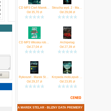
e
z
CD MP3 Cień Marek Stelar
Skrucha wyd. 2 - Marek Stelar
i
Od
35,70
zł
Od
29,08
zł
a
z
o
z
i
CD MP3 Włoska robota. Góra kłopotów. Tom 2 Stelar Marek
Archipelag
Od
27,04
zł
Od
27,39
zł
dź
Rykoszet - Marek Stelar
Krzywda mobi,epub Marek Stelar - ebook
Od
29,37
zł
Od
23,95
zł
OWA KSIĄŻKA MAREK STELAR - BLIZNY DATA PREMIERY