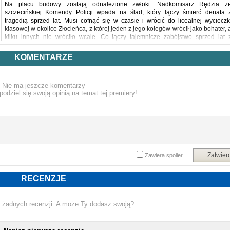
Na placu budowy zostają odnalezione zwłoki. Nadkomisarz Rędzia z
szczecińskiej Komendy Policji wpada na ślad, który łączy śmierć denata 
tragedią sprzed lat. Musi cofnąć się w czasie i wrócić do licealnej wycieczk
klasowej w okolice Złocieńca, z której jeden z jego kolegów wrócił jako bohater, 
kilku innych nie wróciło wcale. Co łączy tajemnicze zabójstwo sprzed lat 
odnalezionym niedawno ciałem i dlaczego wszyscy tak bardzo chcą zapomnieć 
bohaterze, który kiedyś z narażeniem własnego życia uratował swoich kolegów 
KOMENTARZE
klasy?
MOŻE NIE MA BOHATERÓW BEZ SKAZY?
"Ależ Stelar robi tu robotę! Świetny, nieoczywisty i mroczny kryminał. Brać 
Nie ma jeszcze komentarzy
czytać!"
podziel się swoją opinią na temat tej premiery!
WOJCIECH CHMIELARZ
"Wyrazisty i trzymający w napięciu. Kryminał Stelara to klasa sama w sobie!"
ROBERT MAŁECKI
Powyższy opis pochodzi od wydawcy.
Zatwier
Zawiera spoiler
RECENZJE
 żadnych recenzji. A może Ty dodasz swoją?
N