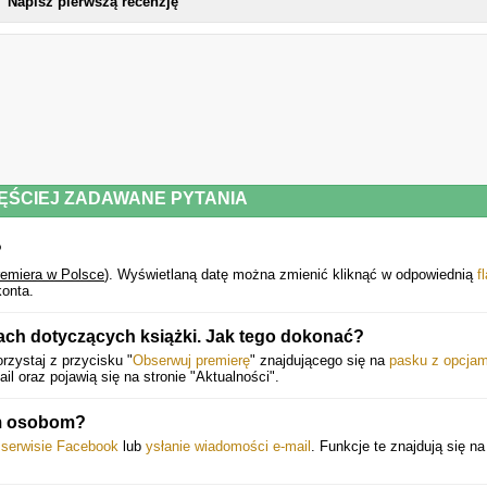
Napisz pierwszą recenzję
ĘŚCIEJ ZADAWANE PYTANIA
?
remiera w Polsce
).
Wyświetlaną datę można zmienić kliknąć w odpowiednią
f
onta.
ach dotyczących książki. Jak tego dokonać?
rzystaj z przycisku "
Obserwuj premierę
" znajdującego się na
pasku z opcjam
 oraz pojawią się na stronie "Aktualności".
ym osobom?
w serwisie Facebook
lub
ysłanie wiadomości e-mail
. Funkcje te znajdują się n