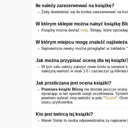
Ile należy zarezerwować na książkę?
Żeby dowiedzieć się ile trzeba zarezerwować na książ
W którym sklepie można nabyć książkę Bl
Książkę można dostać
tutaj
. Sklepy, które sprzedaj
W którym miejscu mogę znaleźć najświeższ
Najświeższe newsy można przeglądać w zakładce "
Jak można przypisać ocenę dla tej książki
W tym celu należy założyć nowe konto w serwisie lu
należytą wartość w skali 1-5 i zaznaczyć ją kliknięc
Jak przeliczana jest ocena książki?
Premiera książki Blizny
nie dostała jeszcze oceny
wyrażając w ten sposób swoje oczekiwania. System
powinien wybrać inną wartość w polu "
Ocena
". Ocen
stażu użytkownika.
Kto jest twórcą tej książki?
Marek Stelar to osoba odpowiedzialna za napisanie