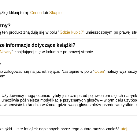
kę kliknij tutaj:
Ceneo
lub
Skąpiec
.
izny?
ą ten produkt znajdują się w polu "
Gdzie kupić?
" umieszczonym po prawej str
e informacje dotyczące książki?
Newsy
" znajdującej się w kolumnie po prawej stronie.
?
b zalogować się na już istniejące. Następnie w polu "
Oceń
" należy wyznacz
iem.
. Użytkownicy mogą oceniać tytuły jeszcze przed pojawieniem się ich na rynk
 umożliwia późniejszą modyfikację przyznanych głosów – w tym celu użytko
a w serwisie to średnia ważona, gdzie waga głosu zależy przede wszystkim 
 książki. Listę książek napisanych przez tego autora można znaleźć
utaj
.