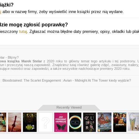
iążki?
j
albo w nazwę firmy, żeby wyświetlić inne książki przez nią wydane.
dzie mogę zgłosić poprawkę?
umieszczony
tutaj
. Zgłaszać można błędne daty premiery, opisy, okładki lub pla
ar - Blizny?
owa książka Marek Stelar
z 2020 roku to główny temat tego artykułu i tej podstrony. 
tun
i przeczytaj naszą zapowiedź. Znajdziesz tutaj również galerię zdjęć, zwiastuny, trailery,
esujące nowości oraz zapowiedzi, a także wszystkie nadchodzące premiery 2020 roku.
|
Bloodstained: The Scarlet Engagement
|
Avian - Midnight At The Tower kiedy wyjdzie?
Recently Viewed