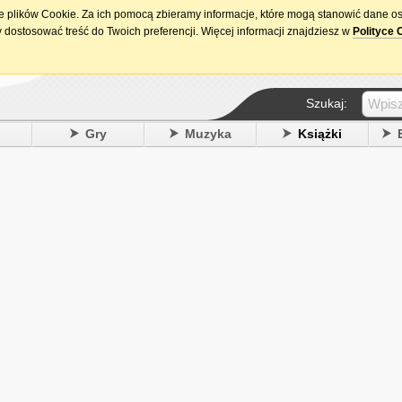
ie plików Cookie. Za ich pomocą zbieramy informacje, które mogą stanowić dane o
15. urodziny DataPremiery.pl
 dostosować treść do Twoich preferencji. Więcej informacji znajdziesz w
Polityce 
Szukaj:
y
Gry
Muzyka
Książki