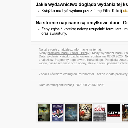
Jakie wydawnictwo dogląda wydania tej ks
Książka ma być wydana przez firmę Filia. Kliknij
uta
Na stronie napisane są omyłkowe dane. G
Żeby zgłosić korektę należy uzupełnić formularz 
oraz zwiastuny.
Na tej stronie znajdziesz informacje na temat:
Kiedy
premiera Marek Stelar - Blizny
? Kiedy wychodzi Marek Stel
Data wydania książki zaplanowana została na 02.09.2020.
N
znajdziesz fragmenty tego utworu literackiego. Pooglądaj
zwias
wideo, nasze recenzje oraz oceny, dzięki czemu poznasz inter
Zobacz również:
Wellington Paranormal - sezon 2 data premiery
Data ostatniej aktualizacji:
2020-08-23 06:00:06