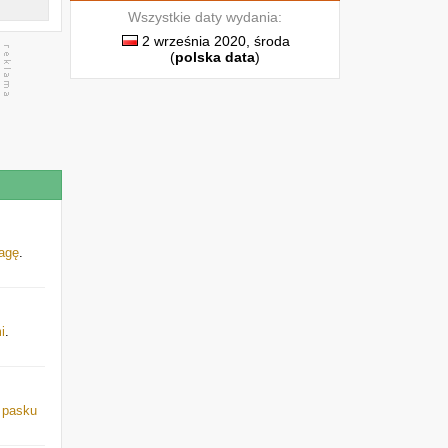
Wszystkie daty wydania:
2 września 2020, środa
(
polska data
)
lagę
.
i
.
a
pasku