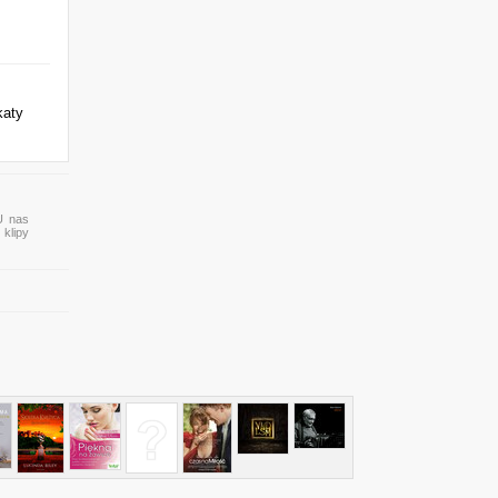
katy
U nas
 klipy