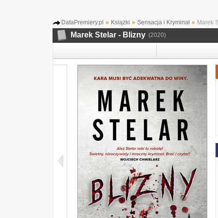
DataPremiery.pl
»
Książki
»
Sensacja i Kryminał
»
Marek St
Marek Stelar - Blizny
(2020)