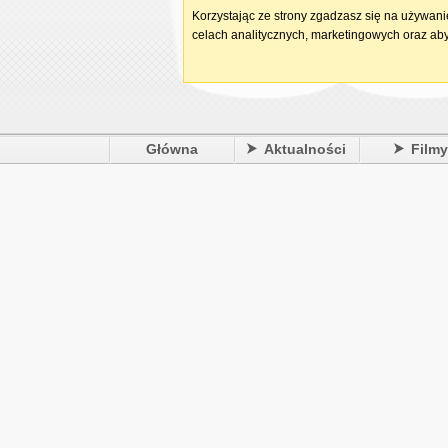
Korzystając ze strony zgadzasz się na używan
celach analitycznych, marketingowych oraz aby
Główna
Aktualności
Film