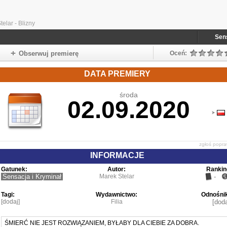
elar - Blizny
Sen
Obserwuj premierę
Oceń:
DATA PREMIERY
środa
02.09.2020
zgłoś popr
INFORMACJE
Gatunek:
Autor:
Rankin
Sensacja i Kryminał
Marek Stelar
-
Tagi:
Wydawnictwo:
Odnośnik
[dodaj]
Filia
[doda
ŚMIERĆ NIE JEST ROZWIĄZANIEM, BYŁABY DLA CIEBIE ZA DOBRA.