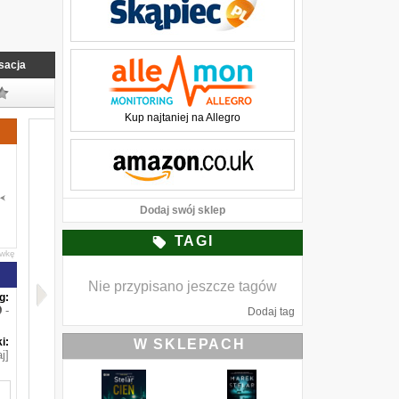
sacja
Kup najtaniej na Allegro
Dodaj swój sklep
TAGI
awkę
Nie przypisano jeszcze tagów
g:
-
Dodaj tag
i:
W SKLEPACH
j]