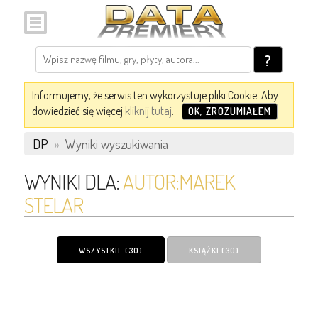
?
Informujemy, że serwis ten wykorzystuje pliki Cookie. Aby
dowiedzieć się więcej
kliknij tutaj
.
OK, ZROZUMIAŁEM
DP
»
Wyniki wyszukiwania
WYNIKI DLA:
AUTOR:MAREK
STELAR
WSZYSTKIE (30)
KSIĄŻKI (30)