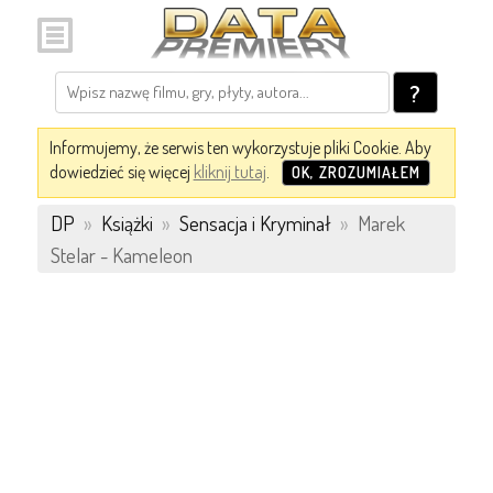
?
Informujemy, że serwis ten wykorzystuje pliki Cookie. Aby
dowiedzieć się więcej
kliknij tutaj
.
OK, ZROZUMIAŁEM
DP
»
Książki
»
Sensacja i Kryminał
»
Marek
Stelar - Kameleon