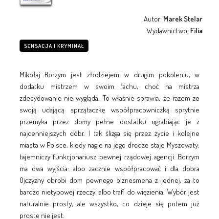
Autor:
Marek Stelar
Wydawnictwo:
Filia
SENSACJA I KRYMINAŁ
Mikołaj Borzym jest złodziejem w drugim pokoleniu, w
dodatku mistrzem w swoim fachu, choć na mistrza
zdecydowanie nie wygląda. To właśnie sprawia, że razem ze
swoją udającą sprzątaczkę współpracowniczką sprytnie
przemyka przez domy pełne dostatku ograbiając je z
najcenniejszych dóbr. I tak ślizga się przez życie i kolejne
miasta w Polsce, kiedy nagle na jego drodze staje Myszowaty:
tajemniczy funkcjonariusz pewnej rządowej agencji. Borzym
ma dwa wyjścia: albo zacznie współpracować i dla dobra
Ojczyzny obrobi dom pewnego biznesmena z jednej, za to
bardzo nietypowej rzeczy, albo trafi do więzienia. Wybór jest
naturalnie prosty, ale wszystko, co dzieje się potem już
proste nie jest.