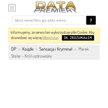
?
Informujemy, że serwis ten wykorzystuje pliki Cookie. Aby
dowiedzieć się więcej
kliknij tutaj
.
OK, ZROZUMIAŁEM
DP
»
Książki
»
Sensacja i Kryminał
»
Marek
Stelar - Król uzdrowiska