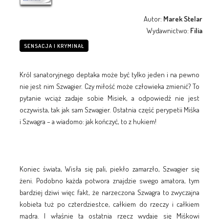
Autor:
Marek Stelar
Wydawnictwo:
Filia
SENSACJA I KRYMINAŁ
Król sanatoryjnego deptaka może być tylko jeden i na pewno
nie jest nim Szwagier. Czy miłość może człowieka zmienić? To
pytanie wciąż zadaje sobie Misiek, a odpowiedź nie jest
oczywista, tak jak sam Szwagier. Ostatnia część perypetii Miśka
i Szwagra – a wiadomo: jak kończyć, to z hukiem!
Koniec świata, Wisła się pali, piekło zamarzło, Szwagier się
żeni. Podobno każda potwora znajdzie swego amatora, tym
bardziej dziwi więc fakt, że narzeczona Szwagra to zwyczajna
kobieta tuż po czterdziestce, całkiem do rzeczy i całkiem
mądra. I właśnie ta ostatnia rzecz wydaje się Miśkowi