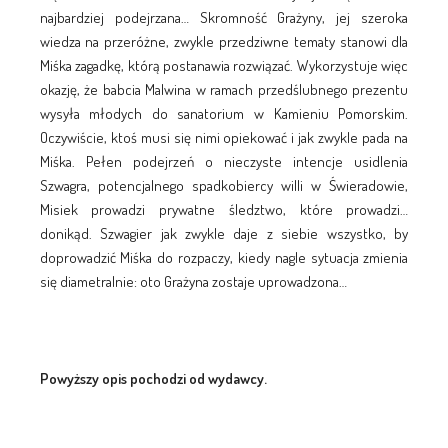
najbardziej podejrzana… Skromność Grażyny, jej szeroka
wiedza na przeróżne, zwykle przedziwne tematy stanowi dla
Miśka zagadkę, którą postanawia rozwiązać. Wykorzystuje więc
okazję, że babcia Malwina w ramach przedślubnego prezentu
wysyła młodych do sanatorium w Kamieniu Pomorskim.
Oczywiście, ktoś musi się nimi opiekować i jak zwykle pada na
Miśka. Pełen podejrzeń o nieczyste intencje usidlenia
Szwagra, potencjalnego spadkobiercy willi w Świeradowie,
Misiek prowadzi prywatne śledztwo, które prowadzi…
donikąd. Szwagier jak zwykle daje z siebie wszystko, by
doprowadzić Miśka do rozpaczy, kiedy nagle sytuacja zmienia
się diametralnie: oto Grażyna zostaje uprowadzona…
Powyższy opis pochodzi od wydawcy.