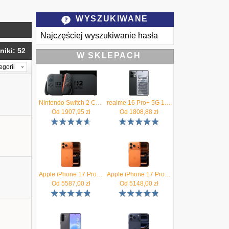
WYSZUKIWANE
Najczęściej wyszukiwanie hasła
niki: 52
W SKLEPACH
egorii
Nintendo Switch 2 Czarna
realme 16 Pro+ 5G 12/512GB Szary
Od
1907,95
zł
Od
1808,88
zł
Apple iPhone 17 Pro Max 256GB Kosmiczny pomarańcz
Apple iPhone 17 Pro 256GB Kosmiczny pomarańcz
Od
5587,00
zł
Od
5148,00
zł