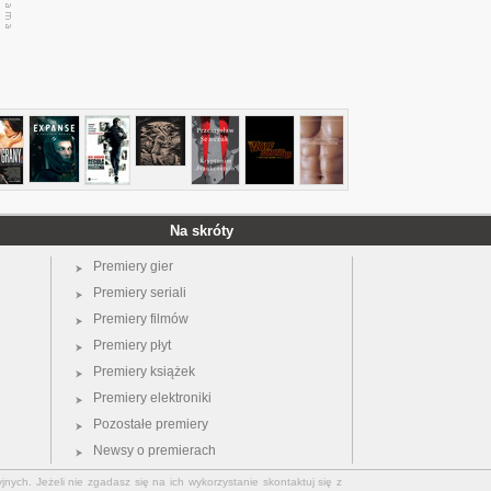
Na skróty
Premiery gier
Premiery seriali
Premiery filmów
Premiery płyt
Premiery książek
Premiery elektroniki
Pozostałe premiery
Newsy o premierach
jnych. Jeżeli nie zgadasz się na ich wykorzystanie skontaktuj się z