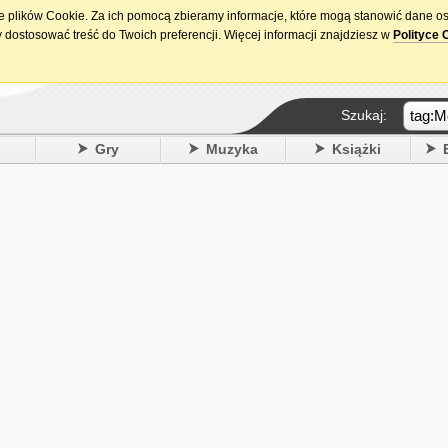
ie plików Cookie. Za ich pomocą zbieramy informacje, które mogą stanowić dane o
15. urodziny DataPremiery.pl
 dostosować treść do Twoich preferencji. Więcej informacji znajdziesz w
Polityce 
Szukaj:
y
Gry
Muzyka
Książki