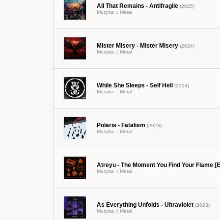
All That Remains - Antifragile
(2025)
Muzyka ::
Metal
Mister Misery - Mister Misery
(2024)
Muzyka ::
Metal
While She Sleeps - Self Hell
(2024)
Muzyka ::
Metal
Polaris - Fatalism
(2023)
Muzyka ::
Metal
Atreyu - The Moment You Find Your Flame [
Muzyka ::
Metal
As Everything Unfolds - Ultraviolet
(2023)
Muzyka ::
Metal