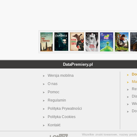
DataPremiery.pl
Do
Wersja mobilna
Ma
O nas
Re
Pomoc
Dl
Regulamin
Wi
Polityka Prywatności
Do
Polityka Cookies
Kontakt
Wszelkie znaki towarowe, nazwy produkt