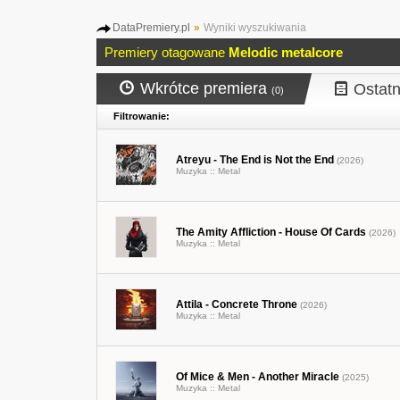
DataPremiery.pl
»
Wyniki wyszukiwania
Premiery otagowane
Melodic metalcore
Wkrótce premiera
Ostatn
(0)
Filtrowanie:
Atreyu - The End is Not the End
(2026)
Muzyka ::
Metal
The Amity Affliction - House Of Cards
(2026)
Muzyka ::
Metal
Attila - Concrete Throne
(2026)
Muzyka ::
Metal
Of Mice & Men - Another Miracle
(2025)
Muzyka ::
Metal