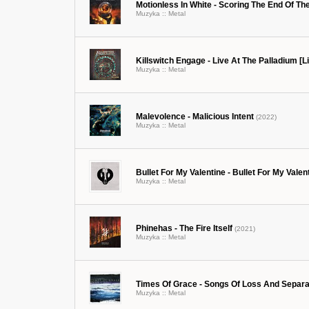
Motionless In White - Scoring The End Of Th
Muzyka ::
Metal
Killswitch Engage - Live At The Palladium [L
Muzyka ::
Metal
Malevolence - Malicious Intent
(2022)
Muzyka ::
Metal
Bullet For My Valentine - Bullet For My Valen
Muzyka ::
Metal
Phinehas - The Fire Itself
(2021)
Muzyka ::
Metal
Times Of Grace - Songs Of Loss And Separa
Muzyka ::
Metal