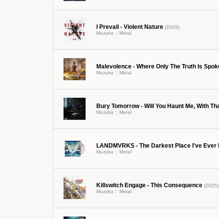
I Prevail - Violent Nature
(2025)
Muzyka ::
Metal
Malevolence - Where Only The Truth Is Spo
Muzyka ::
Metal
Bury Tomorrow - Will You Haunt Me, With T
Muzyka ::
Metal
LANDMVRKS - The Darkest Place I've Ever
Muzyka ::
Metal
Killswitch Engage - This Consequence
(2025)
Muzyka ::
Metal