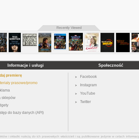
Recently Viewed
Informacje i usługi
Społeczność
daj premierę
Facebook
teriały prasowe/promo
Instagram
klama
YouTube
a sklepów
Twitter
dgety
stęp do bazy danych (API)
ów i okładki należą do ich prawowitych właścicieli i są publikowane jedynie w celach informacy