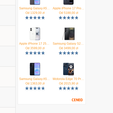
Samsung Galaxy A57 5G 8/128GB Szary
Apple iPhone 17 Pro 256GB Głębinowy błękit
Od
1329,00
zł
Od
5188,00
zł
Apple iPhone 17 256GB Biały
Samsung Galaxy S25 Ultra SM-S938 12/256GB Tytanowy Czarny
Od
3599,00
zł
Od
3499,00
zł
Samsung Galaxy A57 5G 8/128GB Granatowy
Motorola Edge 70 Pro 8/256GB Granatowy
Od
1363,00
zł
Od
2015,90
zł