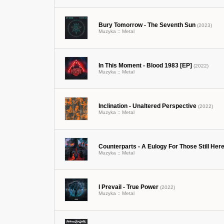
Bury Tomorrow - The Seventh Sun
(2023)
Muzyka ::
Metal
In This Moment - Blood 1983 [EP]
(2022)
Muzyka ::
Metal
Inclination - Unaltered Perspective
(2022)
Muzyka ::
Metal
Counterparts - A Eulogy For Those Still Her
Muzyka ::
Metal
I Prevail - True Power
(2022)
Muzyka ::
Metal