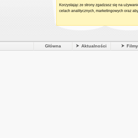
Korzystając ze strony zgadzasz się na używan
celach analitycznych, marketingowych oraz aby
Główna
Aktualności
Film