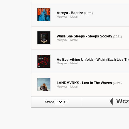
Atreyu - Baptize
(2021)
Muzyka ::
Metal
While She Sleeps - Sleeps Society
(2021)
Muzyka ::
Metal
As Everything Unfolds - Within Each Lies Th
Muzyka ::
Metal
LANDMVRKS - Lost In The Waves
(2021)
Muzyka ::
Metal
Wcze
Strona
z 2