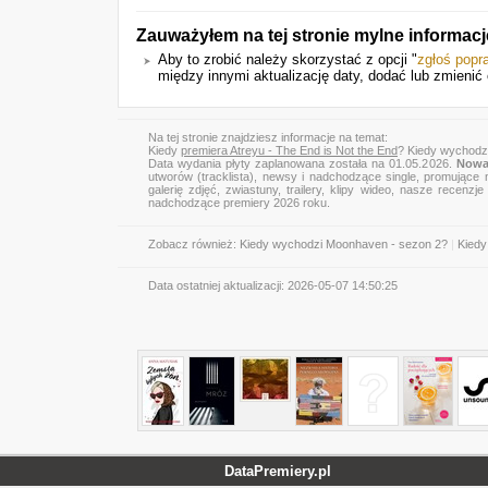
Zauważyłem na tej stronie mylne informac
Aby to zrobić należy skorzystać z opcji "
zgłoś popr
między innymi aktualizację daty, dodać lub zmienić o
Na tej stronie znajdziesz informacje na temat:
Kiedy
premiera Atreyu - The End is Not the End
? Kiedy wychodzi
Data wydania płyty zaplanowana została na 01.05.2026.
Nowa 
utworów (tracklista), newsy i nadchodzące single, promujące 
galerię zdjęć, zwiastuny, trailery, klipy wideo, nasze recen
nadchodzące premiery 2026 roku.
Zobacz również:
Kiedy wychodzi Moonhaven - sezon 2?
|
Kiedy
Data ostatniej aktualizacji:
2026-05-07 14:50:25
DataPremiery.pl