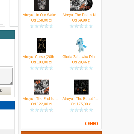
Atreyu - In Our Wake (Winyl)
Atreyu: The End Is Not The End (CD)
Od
158,00
zł
Od
69,89
zł
Atreyu: Curse (20th Anniversary) [Winyl]
Gloria Zabawka Dla Psów Atreyu Pegaso Niebieski (S6101013)
Od
103,00
zł
Od
29,46
zł
dź
Atreyu - The End Is Not The End (Orange) (Winyl)
Atreyu - The Beautiful Dark Of Life (Colored) (2xWinyl)
Od
122,00
zł
Od
175,00
zł