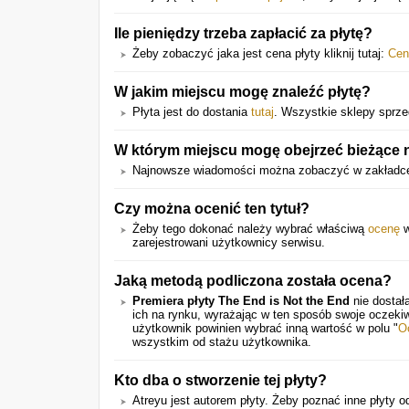
Ile pieniędzy trzeba zapłacić za płytę?
Żeby zobaczyć jaka jest cena płyty kliknij tutaj:
Cen
W jakim miejscu mogę znaleźć płytę?
Płyta jest do dostania
tutaj
. Wszystkie sklepy sprzed
W którym miejscu mogę obejrzeć bieżące 
Najnowsze wiadomości można zobaczyć w zakładce
Czy można ocenić ten tytuł?
Żeby tego dokonać należy wybrać właściwą
ocenę
w
zarejestrowani użytkownicy serwisu.
Jaką metodą podliczona została ocena?
Premiera płyty The End is Not the End
nie dostał
ich na rynku, wyrażając w ten sposób swoje oczeki
użytkownik powinien wybrać inną wartość w polu "
O
wszystkim od stażu użytkownika.
Kto dba o stworzenie tej płyty?
Atreyu jest autorem płyty. Żeby poznać inne płyty o