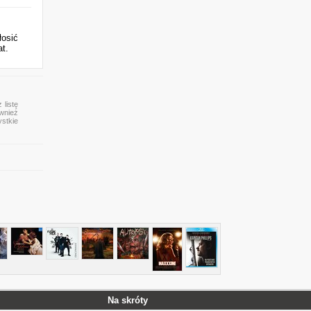
łosić
at.
 listę
ównież
ystkie
Na skróty