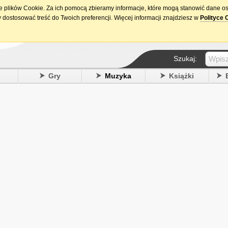
ie plików Cookie. Za ich pomocą zbieramy informacje, które mogą stanowić dane o
15. urodziny DataPremiery.pl
 dostosować treść do Twoich preferencji. Więcej informacji znajdziesz w
Polityce 
Szukaj:
y
Gry
Muzyka
Książki