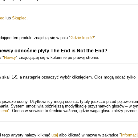
eo
lub
Skąpiec
.
ające ten produkt znajdują się w polu "
Gdzie kupić?
".
newsy odnośnie płyty The End is Not the End?
 "
Newsy
" znajdującej się w kolumnie po prawej stronie.
 skali 1-5, a następnie oznaczyć wybór kliknięciem. Głos mogą oddać tylko
a jeszcze oceny. Użytkownicy mogą oceniać tytuły jeszcze przed pojawienie
wania. System umożliwia późniejszą modyfikację przyznanych głosów – w ty
cena
". Ocena w serwisie to średnia ważona, gdzie waga głosu zależy przede
d tego artysty należy kliknąć
utaj
albo kliknąć w nazwę w zakładce "
Informacj