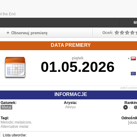
ot the End
M
Obserwuj premierę
Oceń:
DATA PREMIERY
piątek
01.05.2026
zgłoś popr
INFORMACJE
Gatunek:
Arysta:
Rankin
Metal
Atreyu
-
Tagi:
Odnośnik
Melodic metalcore
,
[doda
Alternative metal
Lista utworów: