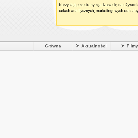
Korzystając ze strony zgadzasz się na używan
celach analitycznych, marketingowych oraz aby
Główna
Aktualności
Film