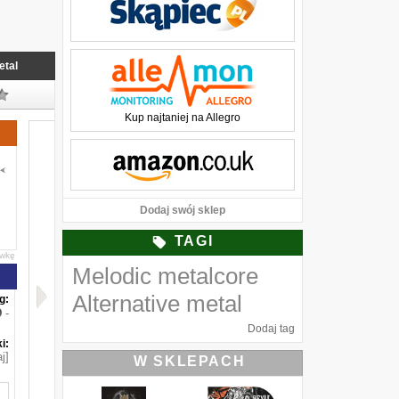
etal
Kup najtaniej na Allegro
Dodaj swój sklep
TAGI
awkę
Melodic metalcore
Alternative metal
g:
-
Dodaj tag
i:
j]
W SKLEPACH