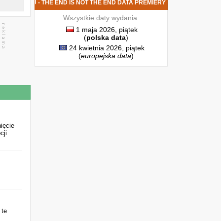
TA ATREYU - THE END IS NOT THE END DATA PREMIERY
Wszystkie daty wydania:
1 maja 2026, piątek
(
polska data
)
24 kwietnia 2026, piątek
(
europejska data
)
nięcie
cji
 te