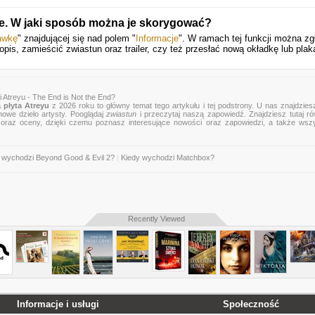
je. W jaki sposób można je skorygować?
awkę
" znajdującej się nad polem "
Informacje
". W ramach tej funkcji można zg
pis, zamieścić zwiastun oraz trailer, czy też przesłać nową okładkę lub plak
 Atreyu - The End is Not the End?
płyta Atreyu
z 2026 roku to główny temat tego artykułu i tej podstrony. U nas znajdziesz
nowe dzieło artysty. Pooglądaj
zwiastun
i przeczytaj naszą zapowiedź. Znajdziesz tutaj r
zje oraz oceny, dzięki czemu poznasz interesujące nowości oraz zapowiedzi, a także wsz
 wychodzi Beyond Good & Evil 2?
|
Kiedy wychodzi Matchbox?
Recently Viewed
Informacje i usługi
Społeczność