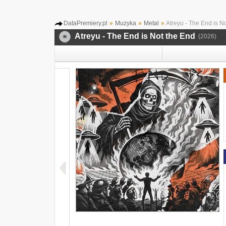
DataPremiery.pl
»
Muzyka
»
Metal
»
Atreyu - The End is N
Atreyu - The End is Not the End
(2026)