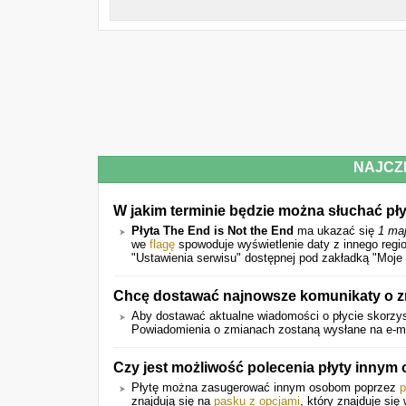
NAJCZ
W jakim terminie będzie można słuchać pły
Płyta The End is Not the End
ma ukazać się
1 ma
we
flagę
spowoduje wyświetlenie daty z innego regi
"Ustawienia serwisu" dostępnej pod zakładką "Moje 
Chcę dostawać najnowsze komunikaty o zm
Aby dostawać aktualne wiadomości o płycie skorzys
Powiadomienia o zmianach zostaną wysłane na e-mail
Czy jest możliwość polecenia płyty inny
Płytę można zasugerować innym osobom poprzez
p
znajdują się na
pasku z opcjami
, który znajduje się