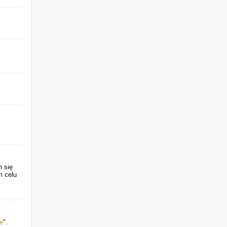
m się
m celu
e
".