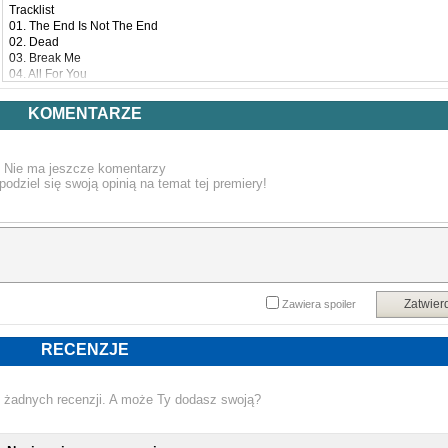
Tracklist
01. The End Is Not The End
02. Dead
03. Break Me
04. All For You
05. Ghost In Me
06. Glass Eater
KOMENTARZE
07. Wait My Love, I'll Be Home Soon
08. Ego Death
09. Death Rattle
Nie ma jeszcze komentarzy
10. Children Of Light [feat. Max Cavalera]
podziel się swoją opinią na temat tej premiery!
11. In The Dark
12. Afterglow
13. Break The Glass
Zatwier
Zawiera spoiler
RECENZJE
 żadnych recenzji. A może Ty dodasz swoją?