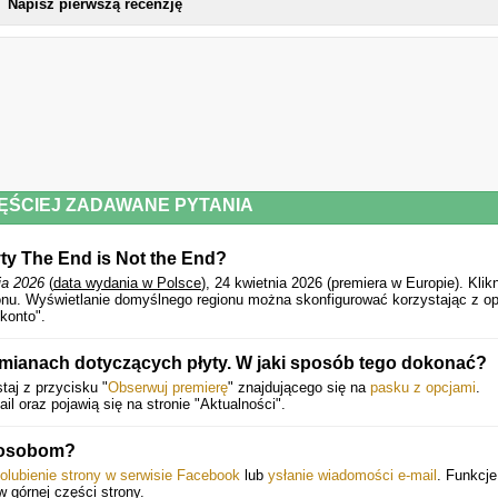
Napisz pierwszą recenzję
NOWA PŁY
ĘŚCIEJ ZADAWANE PYTANIA
ty The End is Not the End?
ja 2026
(
data wydania w Polsce
), 24 kwietnia 2026 (premiera w Europie).
Klik
onu. Wyświetlanie domyślnego regionu można skonfigurować korzystając z op
konto".
ianach dotyczących płyty. W jaki sposób tego dokonać?
taj z przycisku "
Obserwuj premierę
" znajdującego się na
pasku z opcjami
.
 oraz pojawią się na stronie "Aktualności".
m osobom?
olubienie strony w serwisie Facebook
lub
ysłanie wiadomości e-mail
. Funkcje
 w górnej części strony.