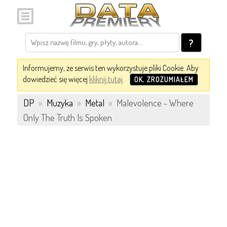
?
Informujemy, że serwis ten wykorzystuje pliki Cookie. Aby
dowiedzieć się więcej
kliknij tutaj
.
OK, ZROZUMIAŁEM
DP
»
Muzyka
»
Metal
»
Malevolence - Where
Only The Truth Is Spoken