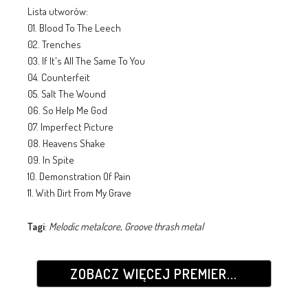
Lista utworów:
01. Blood To The Leech
02. Trenches
03. If It's All The Same To You
04. Counterfeit
05. Salt The Wound
06. So Help Me God
07. Imperfect Picture
08. Heavens Shake
09. In Spite
10. Demonstration Of Pain
11. With Dirt From My Grave
Tagi
:
Melodic metalcore
,
Groove thrash metal
ZOBACZ WIĘCEJ PREMIER...